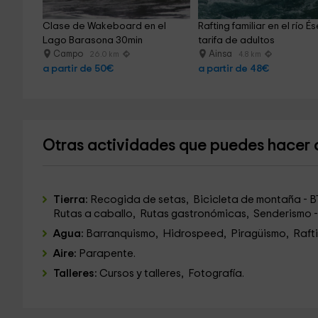
Clase de Wakeboard en el 
Rafting familiar en el río És
Lago Barasona 30min
tarifa de adultos
Campo
Ainsa
26.0 km
4.8 km
a partir de 50€
a partir de 48€
Otras actividades que puedes hacer
Tierra:
Recogida de setas, Bicicleta de montaña - B
Rutas a caballo, Rutas gastronómicas, Senderismo - 
Agua:
Barranquismo, Hidrospeed, Piragüismo, Raft
Aire:
Parapente.
Talleres:
Cursos y talleres, Fotografía.