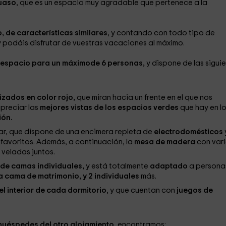
uaso
, que es un espacio muy agradable que pertenece a la
, de características similares
, y contando con todo tipo de
podáis disfrutar de vuestras vacaciones al máximo.
espacio para un máximode 6 personas,
y dispone de las sigui
izados en color rojo,
que miran hacia un frente en el que nos
apreciar las
mejores vistas de los espacios verdes
que hay en l
ión.
ar, que dispone de una encimera repleta de
electrodomésticos
 favoritos. Además, a continuación, la
mesa de madera
con var
s veladas juntos.
 de camas individuales,
y está totalmente
adaptado
a persona
 cama de matrimonio, y 2 individuales
más.
el interior de cada dormitorio
, y que cuentan con
juegos de
huéspedes del otro alojamiento
, encontramos: