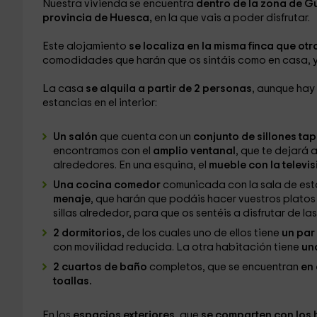
Nuestra vivienda se encuentra
dentro de la zona de G
provincia de Huesca,
en la que vais a poder disfrutar.
Este alojamiento
se localiza en la misma finca que otro
comodidades que harán que os sintáis como en casa, y 
La casa
se alquila a partir de 2 personas
, aunque hay
estancias en el interior:
Un salón
que cuenta con un
conjunto de sillones tap
encontramos con el
amplio ventanal
, que te dejará 
alrededores. En una esquina, el
mueble con la televis
Una cocina comedor
comunicada con la sala de est
menaje
, que harán que podáis hacer vuestros platos
sillas alrededor, para que os sentéis a disfrutar de la
2 dormitorios,
de los cuales uno de ellos tiene
un par
con movilidad reducida. La otra habitación tiene
una
2 cuartos de baño
completos, que se encuentran
en 
toallas.
En los
espacios exteriores,
que
se comparten con los 