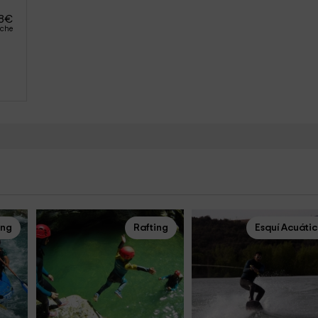
8
€
oche
ing
Rafting
Esquí Acuáti