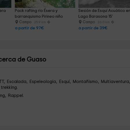
era 
Pack rafting río Ésera y 
Sesión de Esquí Acuático en
barranquismo Pirineo niño
Lago Barasona 15'
Campo
Campo
25.9 km
26.0 km
a partir de 97€
a partir de 39€
 cerca de Guaso
TT, Escalada, Espeleología, Esquí, Montañismo, Multiaventura
trekking.
ing, Rappel.