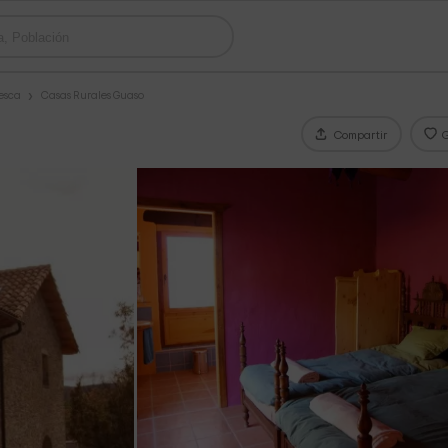
esca
Casas Rurales Guaso
Compartir