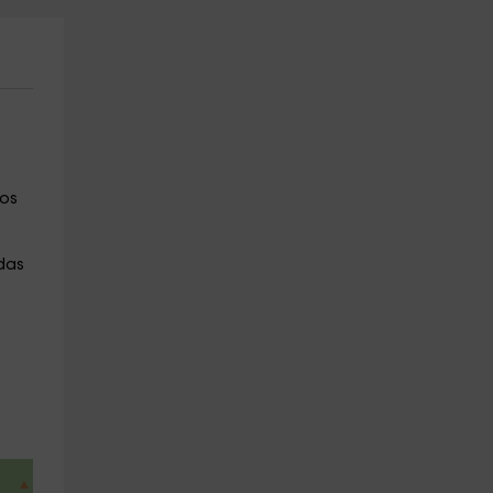
 os
das