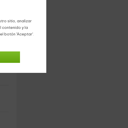
ro sitio, analizar
l contenido y la
el botón 'Aceptar'.