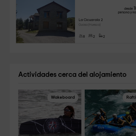
1
desde
persona y n
La Cicuarala 2
Guaso (Huesca)
8
2
2
Actividades cerca del alojamiento
Wakeboard
Raft