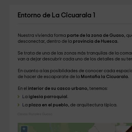
Entorno de La Cicuarala 1
Nuestra vivienda forma
parte de la zona de Guaso,
que
desconectar, dentro de la
provincia de Huesca.
Se trata de una de las zonas más tranquilas de la com
van a dejar descubrir cada uno de los detalles de su te
En cuanto a las posiblidades de conocer cada espaci
de hacer de escaparate de la
Montaña la Cicuarala.
En el
interior de su casco urbano,
tenemos:
La
iglesia parroquial.
La
plaza en el pueblo,
de arquitectura típica.
Casas Rurales Guaso
+