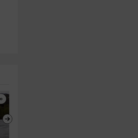
co
Esquí Acuático
Rutas a Caballo