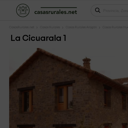
CasasRurales.net
Casas Rurales
Casas Rurales Aragón
Casas Rurales Hu
La Cicuarala 1