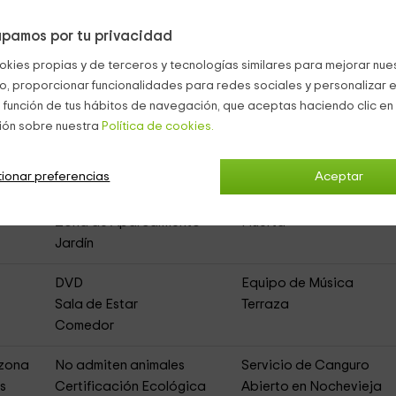
coa.
pamos por tu privacidad
lástica
para pasarlo en grande.
okies propias y de terceros y tecnologías similares para mejorar nuest
co, proporcionar funcionalidades para redes sociales y personalizar e
 función de tus hábitos de navegación, que aceptas haciendo clic en 
ión sobre nuestra
Política de cookies.
a Rural de Alquiler Íntegro)
ionar preferencias
Aceptar
Zona de Aparcamiento
Huerta
Jardín
DVD
Equipo de Música
Sala de Estar
Terraza
Comedor
 zona
No admiten animales
Servicio de Canguro
es
Certificación Ecológica
Abierto en Nochevieja