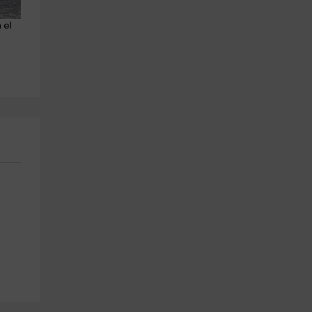
 el 
Sesión de Esquí Acuático en el 
Ruta a caballo en Sobrarbe 
Lago Barasona 10'
por río Ara 60 minutos
Campo
Sarvise
26.0 km
24.5 km
a partir de 30€
a partir de 20€
,