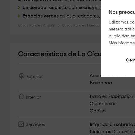
Un cenador cubierto
con mesas y sillas, y
una barba
Nos preocu
Espacios verdes
en los alrededores, con una
cama e
Utilizamos co
Casas Rurales Aragón
Casas Rurales Huesca
nuestro tráfi
publicidad en
Más informac
Características de La Cicuarala 1
(Cas
Gest
Acceso Asfaltado
Exterior
Barbacoa
Baño en Habitación
Interior
Calefacción
Cocina
Información sobre la
Servicios
Bicicletas Disponibl