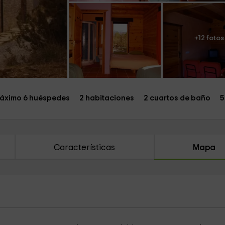
+12 fotos
áximo 6 huéspedes
2 habitaciones
2 cuartos de baño
5
Características
Mapa