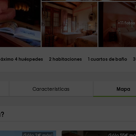
+11 fotos
áximo 4 huéspedes
2 habitaciones
1 cuartos de baño
3
Características
Mapa
a?
¡Sólo 2€ más!
¡Sólo 55€ má