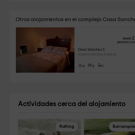
Otros alojamientos en el complejo Casa Sanch
2
desde
persona y n
Casa Sánchez ll
Jabierre De Olson (Huesca)
4
3
1
Actividades cerca del alojamiento
Rafting
Barranqui