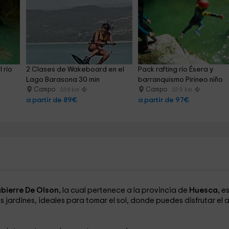
 río 
2 Clases de Wakeboard en el 
Pack rafting río Ésera y 
Lago Barasona 30 min
barranquismo Pirineo niño
Campo
Campo
23.8 km
23.9 km
a partir de 89€
a partir de 97€
bierre De Olson,
la cual pertenece a la provincia de
Huesca,
es
jardines, ideales para tomar el sol, donde puedes disfrutar el a