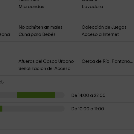
Microondas
Lavadora
No admiten animales
Colección de Juegos
 zona
Cuna para Bebés
Acceso a Internet
Afueras del Casco Urbano
Cerca de Río, Pantano...
Señalización del Acceso
s
De 14:00 a 22:00
De 10:00 a 11:00