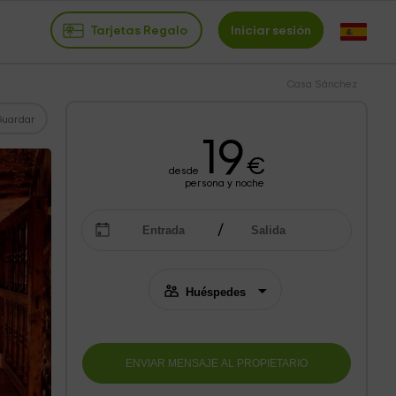
Tarjetas Regalo
Iniciar sesión
Casa Sánchez
Guardar
19
€
desde
persona y noche