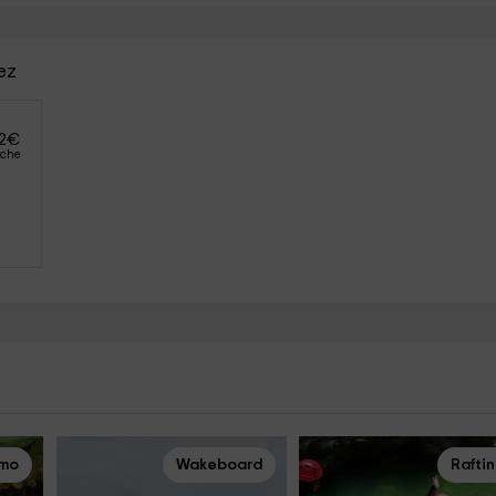
ez
2
€
oche
smo
Wakeboard
Rafti