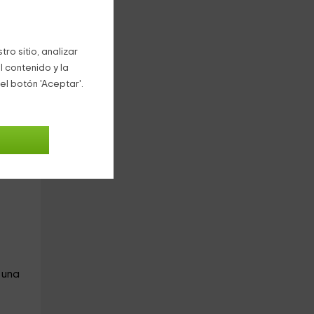
as,
ro sitio, analizar
ra
l contenido y la
el botón 'Aceptar'.
pones
 una