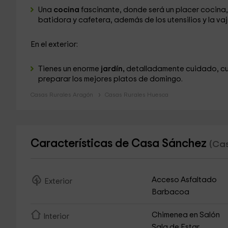
Una
cocina
fascinante, donde será un placer cocina
batidora y cafetera, además de los utensilios y la vaji
En el exterior:
Tienes un enorme
jardín,
detalladamente cuidado, cu
preparar los mejores platos de domingo.
Casas Rurales Aragón
Casas Rurales Huesca
Características de Casa Sánchez
(Cas
Acceso Asfaltado
Exterior
Barbacoa
Chimenea en Salón
Interior
Sala de Estar