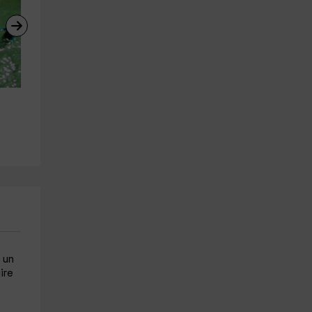
Descenso de barrancos 
Sesión de Esquí Acuático en e
acuáticos, jornada completa
Lago Barasona 15'
La Puebla De Castro
Campo
21.1 km
23.8 km
a partir de 60€
a partir de 39€
 un
ire