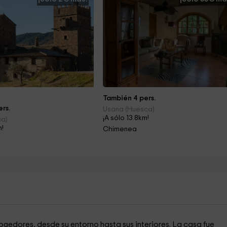
También 4 pers.
rs.
Usana (Huesca)
¡A sólo 13.8km!
ca)
m!
Chimenea
ogedores, desde su entorno hasta sus interiores. La casa fue