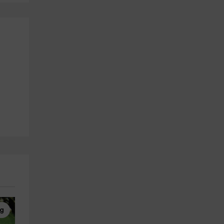
ng
Barranquismo
Esquí Acuático