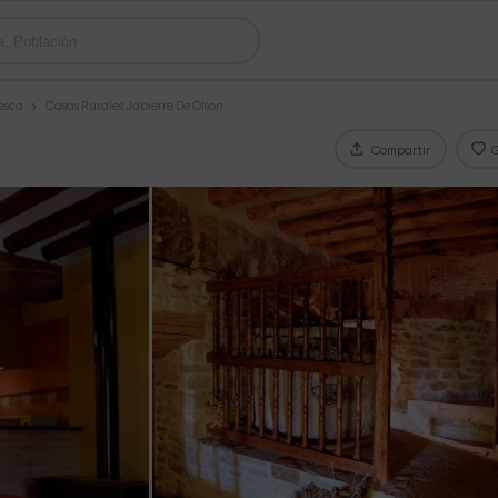
esca
Casas Rurales Jabierre De Olson
Compartir