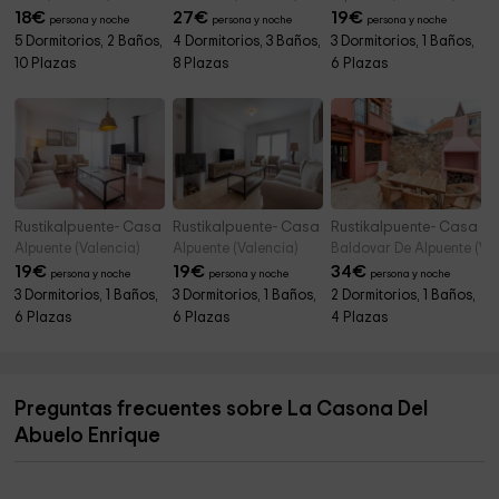
18
€
27
€
19
€
persona y noche
persona y noche
persona y noche
5 Dormitorios, 2 Baños,
4 Dormitorios, 3 Baños,
3 Dormitorios, 1 Baños,
10 Plazas
8 Plazas
6 Plazas
Rustikalpuente- Casa de la Cultura II
Rustikalpuente- Casa del Médico
Rustikalpuente- Casa d
Alpuente (Valencia)
Alpuente (Valencia)
Baldovar De Alpuente (Va
19
€
19
€
34
€
persona y noche
persona y noche
persona y noche
3 Dormitorios, 1 Baños,
3 Dormitorios, 1 Baños,
2 Dormitorios, 1 Baños,
6 Plazas
6 Plazas
4 Plazas
Preguntas frecuentes sobre La Casona Del
Abuelo Enrique