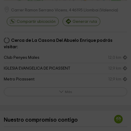
Carrer Ramon Serrano Vicens, 4
46195
Llombai
(
Valencia
)
Compartir ubicación
Generar ruta
Cerca de La Casona Del Abuelo Enrique podrás
visitar:
Club Penyes Males
12,0 km
IGLESIA EVANGELICA DE PICASSENT
12,9 km
Metro Picassent
12,9 km
Perros Park
12,9 km
Más
Parroquia De La Milagrosa
12,9 km
complex parroquial la Miraculosa
12,9 km
Nuestro compromiso contigo
Parroquia de la Milagrosa
13,2 km