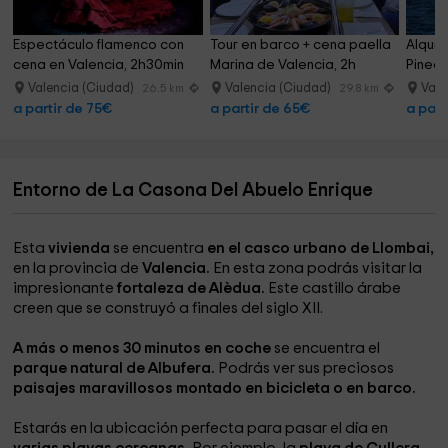
Espectáculo flamenco con 
Tour en barco + cena paella 
Alquil
cena en Valencia, 2h30min
Marina de Valencia, 2h
Pined
Valencia (Ciudad)
Valencia (Ciudad)
Vale
26.5 km
29.8 km
a partir de 75€
a partir de 65€
a part
Entorno de La Casona Del Abuelo Enrique
Esta
vivienda
se encuentra
en el casco urbano de
Llombai,
en la provincia de
Valencia.
En esta zona podrás visitar la
impresionante
fortaleza de Alèdua.
Este castillo árabe
creen que se construyó a finales del siglo XII.
A más o menos 30 minutos en coche
se encuentra el
parque natural de Albufera.
Podrás ver sus preciosos
paisajes maravillosos montado en bicicleta o en barco.
Estarás en la ubicación perfecta para pasar el día en