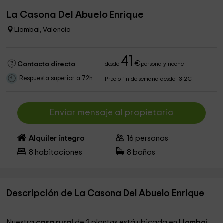
La Casona Del Abuelo Enrique
Llombai, Valencia
41
€
Contacto directo
desde
persona y noche
Respuesta superior a 72h
Precio fin de semana desde 1312€
Enviar mensaje al propietario
Alquiler íntegro
16
personas
8
habitaciones
8
baños
Descripción de La Casona Del Abuelo Enrique
Nuestra
casa rural
de 2 plantas está ubicada en
Llombai
,