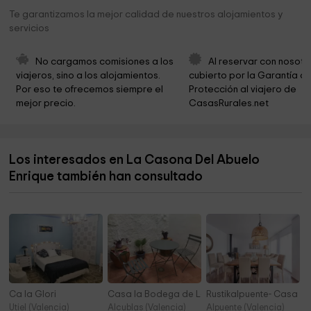
Ayuntamiento de Picassent
13,3 km
Te garantizamos la mejor calidad de nuestros alojamientos y
servicios
Ayuntamiento de Alcàsser
14,7 km
Ayuntamiento de Silla Cementerio Municipal
14,9 km
No cargamos comisiones a los 
Al reservar con nosotr
viajeros, sino a los alojamientos. 
cubierto por la Garantía de
Museu Valencià de la Festa
15,0 km
Por eso te ofrecemos siempre el 
Protección al viajero de 
mejor precio.
CasasRurales.net
Plaza Argentina
15,3 km
Basílica Parroquial De San Jaime Apóstol
15,4 km
Los interesados en La Casona Del Abuelo
Parroquia San Pío X
15,4 km
Enrique también han consultado
Parroquia de San Roque
16,2 km
Ca la Glori
Casa la Bodega de Lola
Rustikalpuente- Casa de 
Utiel (Valencia)
Alcublas (Valencia)
Alpuente (Valencia)