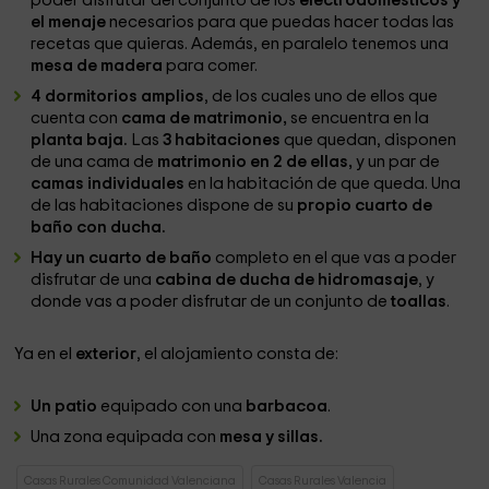
poder disfrutar del conjunto de los
electrodomésticos y
el menaje
necesarios para que puedas hacer todas las
recetas que quieras. Además, en paralelo tenemos una
mesa de madera
para comer.
4 dormitorios amplios
, de los cuales uno de ellos que
cuenta con
cama de matrimonio,
se encuentra en la
planta baja.
Las
3 habitaciones
que quedan, disponen
de una cama de
matrimonio en 2 de ellas,
y un par de
camas individuales
en la habitación de que queda. Una
de las habitaciones dispone de su
propio cuarto de
baño con ducha.
Hay un cuarto de baño
completo en el que vas a poder
disfrutar de una
cabina de ducha de hidromasaje
, y
donde vas a poder disfrutar de un conjunto de
toallas
.
Ya en el
exterior
, el alojamiento consta de:
Un patio
equipado con una
barbacoa
.
Una zona equipada con
mesa y sillas.
Casas Rurales Comunidad Valenciana
Casas Rurales Valencia