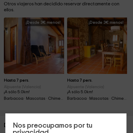
Otros viajeros han decidido reservar directamente con
ellos.
¡Desde 3€ menos!
¡Desde 3€ menos!
Hasta 7 pers.
Hasta 7 pers.
Alpuente (Valencia)
Alpuente (Valencia)
¡A sólo 5.0km!
¡A sólo 5.0km!
Barbacoa · Mascotas · Chimenea · Jacuzzi
Barbacoa · Mascotas · Chimenea · Jacuzzi
Nos preocupamos por tu
Descripción de La Casica
privacidad