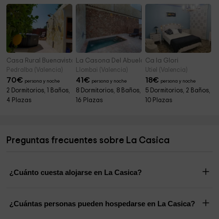
Casa Rural Buenavista Pedralba
La Casona Del Abuelo Enrique
Ca la Glori
Pedralba (Valencia)
Llombai (Valencia)
Utiel (Valencia)
70
€
41
€
18
€
persona y noche
persona y noche
persona y noche
2 Dormitorios, 1 Baños,
8 Dormitorios, 8 Baños,
5 Dormitorios, 2 Baños,
4 Plazas
16 Plazas
10 Plazas
Preguntas frecuentes sobre La Casica
¿Cuánto cuesta alojarse en La Casica?
¿Cuántas personas pueden hospedarse en La Casica?