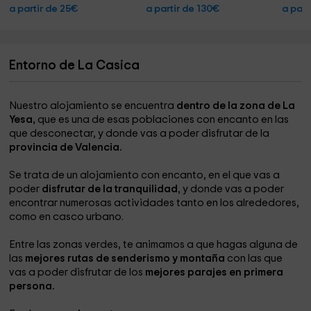
a partir de 25€
a partir de 130€
a part
Entorno de La Casica
Nuestro alojamiento se encuentra
dentro de la zona de La
Yesa,
que es una de esas poblaciones con encanto en las
que desconectar, y donde vas a poder disfrutar de la
provincia de Valencia.
Se trata de un alojamiento con encanto, en el que vas a
poder
disfrutar de la tranquilidad
, y donde vas a poder
encontrar numerosas actividades tanto en los alrededores,
como en casco urbano.
Entre las zonas verdes, te animamos a que hagas alguna de
las
mejores rutas de senderismo y montaña
con las que
vas a poder disfrutar de los
mejores parajes en primera
persona.