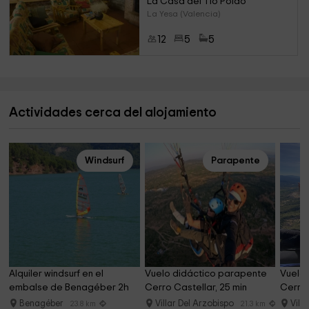
La Casa del Tío Poldo
La Yesa (Valencia)
12
5
5
Actividades cerca del alojamiento
Windsurf
Parapente
Alquiler windsurf en el 
Vuelo didáctico parapente 
Vuelo 
embalse de Benagéber 2h
Cerro Castellar, 25 min
Cerro 
Benagéber
Villar Del Arzobispo
Vill
23.8 km
21.3 km