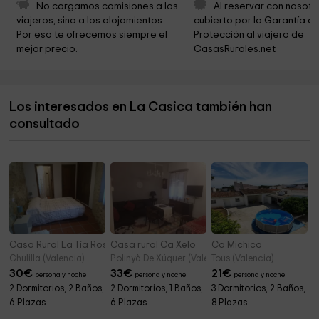
El Paraíso
15,0 km
No cargamos comisiones a los 
Al reservar con nosotr
viajeros, sino a los alojamientos. 
cubierto por la Garantía de
Fuente del Espinar
15,8 km
Por eso te ofrecemos siempre el 
Protección al viajero de 
mejor precio.
CasasRurales.net
Fuente del Ramo
15,8 km
Fuente del Pino
16,1 km
Los interesados en La Casica también han
Fuente del Gavilán
17,1 km
consultado
Fuente La Teja. Manzanera
17,2 km
Casa Rural La Tía Rosa
Casa rural Ca Xelo
Ca Michico
Chulilla (Valencia)
Polinyà De Xúquer (Valencia)
Tous (Valencia)
30
€
33
€
21
€
persona y noche
persona y noche
persona y noche
2 Dormitorios, 2 Baños,
2 Dormitorios, 1 Baños,
3 Dormitorios, 2 Baños,
6 Plazas
6 Plazas
8 Plazas