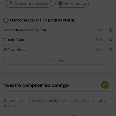
Compartir ubicación
Generar ruta
Cerca de La Casica podrás visitar:
Ermita de Santa Margarita
9,1 km
Alto del Viso
10,4 km
El Pozo Junco
12,5 km
El Recuenco
13,5 km
Más
Ermita de Santa Catalina Mártir
14,3 km
Ayuntamiento De Torrijas
14,5 km
Nuestro compromiso contigo
Iglesia de San Cosme y San Damián
14,5 km
Fuente del Santo
14,8 km
Te garantizamos la mejor calidad de nuestros alojamientos y
servicios
Los caños de Torrijas
15,0 km