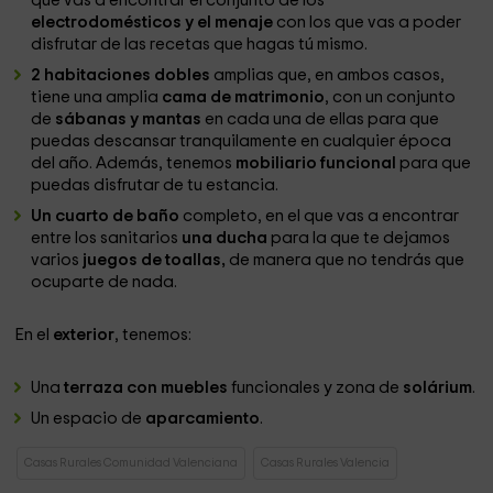
que vas a encontrar el conjunto de los
electrodomésticos y el menaje
con los que vas a poder
disfrutar de las recetas que hagas tú mismo.
2 habitaciones dobles
amplias que, en ambos casos,
tiene una amplia
cama de matrimonio
, con un conjunto
de
sábanas y mantas
en cada una de ellas para que
puedas descansar tranquilamente en cualquier época
del año. Además, tenemos
mobiliario funcional
para que
puedas disfrutar de tu estancia.
Un cuarto de baño
completo, en el que vas a encontrar
entre los sanitarios
una ducha
para la que te dejamos
varios
juegos de toallas,
de manera que no tendrás que
ocuparte de nada.
En el
exterior
, tenemos:
Una
terraza con muebles
funcionales y zona de
solárium
.
Un espacio de
aparcamiento
.
Casas Rurales Comunidad Valenciana
Casas Rurales Valencia