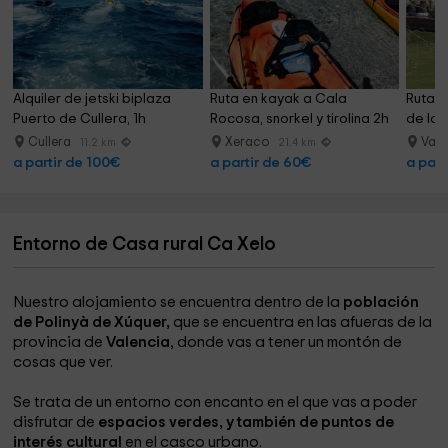
Alquiler de jetski biplaza 
Ruta en kayak a Cala 
Ruta b
Puerto de Cullera, 1h
Rocosa, snorkel y tirolina 2h
de la 
Cullera
Xeraco
Vale
11.2 km
21.4 km
a partir de 100€
a partir de 60€
a part
Entorno de Casa rural Ca Xelo
Nuestro alojamiento se encuentra dentro de la
población
de Polinyà de Xúquer,
que se encuentra en las afueras de la
provincia de
Valencia
, donde vas a tener un montón de
cosas que ver.
Se trata de un entorno con encanto en el que vas a poder
disfrutar de
espacios verdes, y también de puntos de
interés cultural
en el casco urbano.