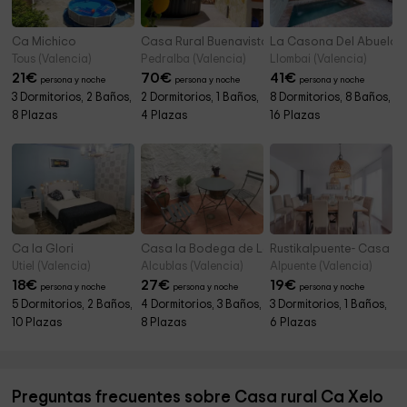
Ca Michico
Casa Rural Buenavista Pedralba
La Casona Del Abuelo E
Tous (Valencia)
Pedralba (Valencia)
Llombai (Valencia)
21
€
70
€
41
€
persona y noche
persona y noche
persona y noche
3 Dormitorios, 2 Baños,
2 Dormitorios, 1 Baños,
8 Dormitorios, 8 Baños,
8 Plazas
4 Plazas
16 Plazas
Ca la Glori
Casa la Bodega de Lola
Rustikalpuente- Casa de 
Utiel (Valencia)
Alcublas (Valencia)
Alpuente (Valencia)
18
€
27
€
19
€
persona y noche
persona y noche
persona y noche
5 Dormitorios, 2 Baños,
4 Dormitorios, 3 Baños,
3 Dormitorios, 1 Baños,
10 Plazas
8 Plazas
6 Plazas
Preguntas frecuentes sobre Casa rural Ca Xelo