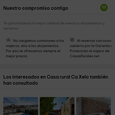
Ayuntamiento de Riola
3,0 km
Nuestro compromiso contigo
Policia Local de Corbera
4,4 km
GRUPO CIC
4,4 km
Te garantizamos la mejor calidad de nuestros alojamientos y
servicios
Ayuntamiento de Corbera
4,5 km
Ayuntamiento de Corbera
4,5 km
No cargamos comisiones a los 
Al reservar con nosotr
viajeros, sino a los alojamientos. 
cubierto por la Garantía de
Parroquia de los Santos Vicentes
4,5 km
Por eso te ofrecemos siempre el 
Protección al viajero de 
mejor precio.
CasasRurales.net
Parroquia Virgen de Sales
4,6 km
Museo del chocolate
4,8 km
Los interesados en Casa rural Ca Xelo también
CHOCOLATES COMES S.L.
4,8 km
han consultado
Museu Joan Fuster
4,9 km