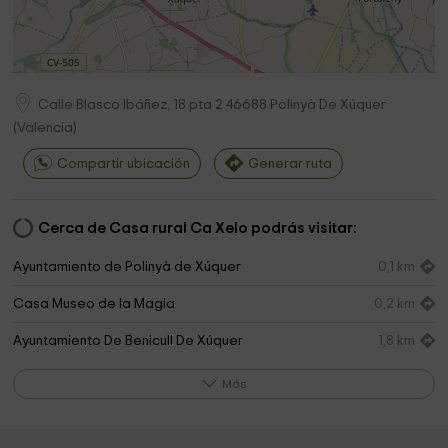
Calle Blasco Ibáñez, 18 pta 2
46688
Polinyà De Xúquer
(
Valencia
)
Compartir ubicación
Generar ruta
Cerca de Casa rural Ca Xelo podrás visitar:
Ayuntamiento de Polinyà de Xúquer
0,1 km
Casa Museo de la Magia
0,2 km
Ayuntamiento De Benicull De Xúquer
1,8 km
Los Alcarria
2,1 km
Más
Cementerio de Benicull de Xúquer
2,1 km