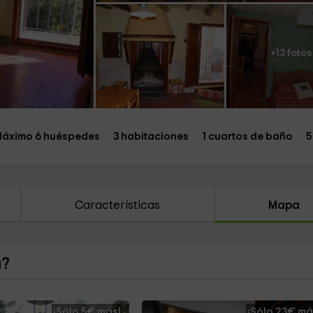
+13 fotos
áximo 6 huéspedes
3 habitaciones
1 cuartos de baño
5
Características
Mapa
a?
¡Sólo 5€ más!
¡Sólo 23€ má