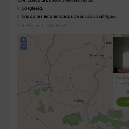
En el
casco urbano
, no olvides visitar:
La
iglesia
.
Las
calles emblemáticas
de su casco antiguo.
Casas Rurales Chiva De Morella
+
−
Casa ru
Chiva De
Envi