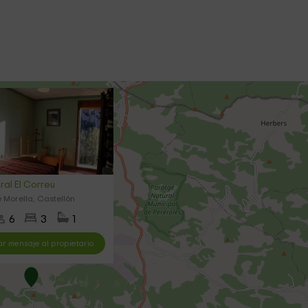
ral El Correu
 Morella, Castellón
6
3
1
ar mensaje al propietario