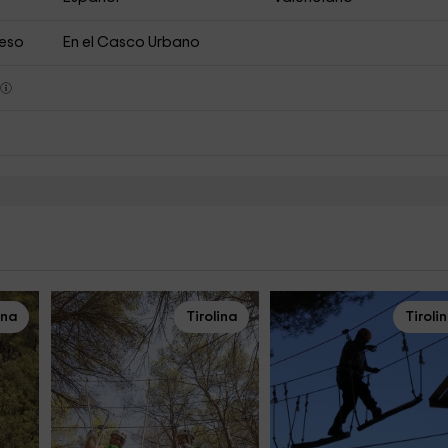
ceso
En el Casco Urbano
s
ina
Tirolina
Tiroli