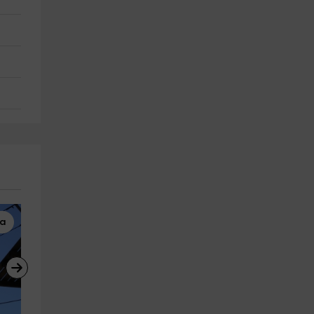
na
Tirolina
Rutas a Caballo