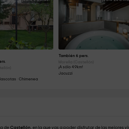
También 6 pers.
rs.
Morella (Castellón)
¡A sólo 4.9km!
tellón)
!
Jacuzzi
Mascotas · Chimenea
ia de
Castellón
, en la que vas a poder disfrutar de las mejores vi