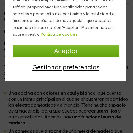
similares para mejorar nuestro sitio, analizar nuestro
tráfico, proporcionar funcionalidades para redes
Nuestra vivienda se localiza dentro de la
zona de Les
sociales y personalizar el contenido y la publicidad en
Cases de Alcanar,
que pertenece a la
provincia de
función de tus hábitos de navegación, que aceptas
Tarragona
, y donde vais a poder disfrutar de la
haciendo clic en el botón 'Aceptar'. Más información
tranquilidad.
sobre nuestra
Política de cookies.
La vivienda está pensada para grandes grupos, que
encontrarán aquí todo tipo de comodidades
y un montón
Aceptar
de espacios de los que disfrutar.
Gestionar preferencias
Tenemos
espacio para 9 personas en el interior,
que harán
su día a día entre las siguientes estancias que te vamos a
detallar a continuación:
Una cocina con colores en azul y blanco
, que cuenta
con un frente principal en el que se encuentran repartidos
los
electrodomésticos
y el menaje. Tiene mucho espacio
de almacenaje, para que puedas guardar
utensilios
y
otros productos. Además, hay
una funcional mesa de
madera.
Un comedor
que dispone de una
mesa de madera
que