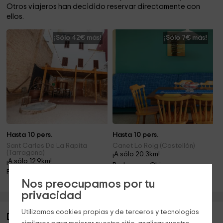
Otros viajeros han decidido reservar directamente con
ellos.
¡Sólo 42€ más!
¡Sólo 7€ más!
Hasta 10 pers.
Hasta 10 pers.
Sant Carles De La Rapita
Canet Lo Roig (Castellón)
(Tarragona)
¡A sólo 20.3km!
¡A sólo 12.9km!
Barbacoa · Chimenea
Barbacoa
Nos preocupamos por tu
privacidad
Utilizamos cookies propias y de terceros y tecnologías
Descripción de Lo Pla