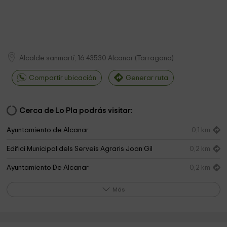
Alcalde sanmartí, 16
43530
Alcanar
(
Tarragona
)
Compartir ubicación
Generar ruta
Cerca de Lo Pla podrás visitar:
Ayuntamiento de Alcanar
0,1 km
Edifici Municipal dels Serveis Agraris Joan Gil
0,2 km
Ayuntamiento De Alcanar
0,2 km
Torre del Carrer Nou
0,2 km
Más
Parròquia Sant Miquel
0,2 km
Verger de la Mestra Gual
0,3 km