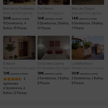
Mas de la Cadeneta
Ca l'Antoni
Mas de Chapa
Mont ral (Tarragona)
Nulles (Tarragona)
Amposta (Tarragona)
30
€
16
€
14
€
persona y noche
persona y noche
persona y noche
15 Dormitorios, 4
5 Dormitorios, 3 Baños,
3 Dormitorios, 3 Baños,
Baños, 15 Plazas
12 Plazas
7 Plazas
El Xiprer
Ca la tieta Quima
La Bella Rosa
Aiguamurcia (Tarragona)
Els Guiamets (Tarragona)
Barbera De La Conca (Ta
12
€
18
€
30
€
persona y noche
persona y noche
persona y noche
2 Dormitorios, 2 Baños,
2 Dormitorios, 2 Baños,
2
5 Plazas
5 Plazas
opiniones
6 Dormitorios, 6
Baños, 12 Plazas