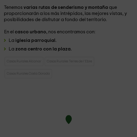
Tenemos
varias rutas de senderismo y montaña
que
proporcionarán a los más intrépidos, las mejores vistas, y
posibilidades de disfrutar a fondo del territorio.
En el
casco urbano,
nos encontramos con:
La
iglesia parroquial.
La
zona centro con la plaza.
Casas Rurales Alcanar
Casas Rurales Terres de l'Ebre
Casas Rurales Costa Dorada