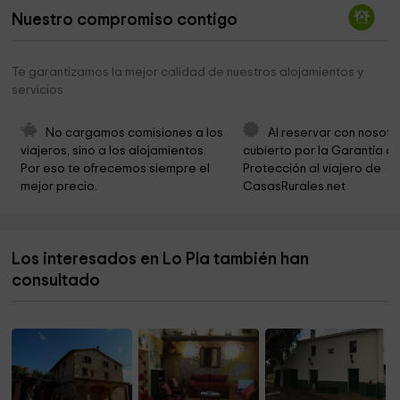
Nuestro compromiso contigo
Casal Cívic Trinitari Bel
0,3 km
Ayuntamiento De Alcanar
0,6 km
Te garantizamos la mejor calidad de nuestros alojamientos y
servicios
Cementerio
0,8 km
La Drecera (Sagrat Cor de Jesús) Alcanar
1,4 km
No cargamos comisiones a los 
Al reservar con nosotr
viajeros, sino a los alojamientos. 
cubierto por la Garantía de
Capelleta del Remei
1,7 km
Por eso te ofrecemos siempre el 
Protección al viajero de 
mejor precio.
CasasRurales.net
Poblat Ibèric de La Moleta del Remei
1,8 km
Ermita del Remei
1,9 km
Los interesados en Lo Pla también han
Sòl de Riu
3,3 km
consultado
Jardí de Sòl de Riu
3,9 km