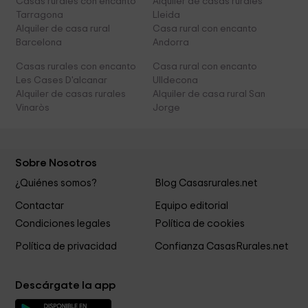
Casas rurales con encanto
Alquiler de casas rurales
Tarragona
Lleida
Alquiler de casa rural
Casa rural con encanto
Barcelona
Andorra
Casas rurales con encanto
Casa rural con encanto
Les Cases D'alcanar
Ulldecona
Alquiler de casas rurales
Alquiler de casa rural San
Vinaròs
Jorge
Sobre Nosotros
¿Quiénes somos?
Blog Casasrurales.net
Contactar
Equipo editorial
Condiciones legales
Política de cookies
Política de privacidad
Confianza CasasRurales.net
Descárgate la app