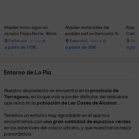
Alquiler moto agua en 
Alquiler materiales de 
Alquil
circuito Playa Norte, 45min
paddle surf en Benicarló 1h
Carles
Peñiscola
Benicarló
Sant
20.1 km
14.8 km
a partir de 110€
a partir de 30€
a part
Entorno de Lo Pla
Nuestro alojamiento se encuentra en la
provincia de
Tarragona,
en la que vais a poder disfrutar del ambiente
que reina en la
población de Les Cases de Alcanar.
Tenemos un entorno muy agradable en el que nos
encontramos con
una gran cantidad de espacios verdes
en los exteriores del casco urbano, y que muestran la mejor
panorámica.