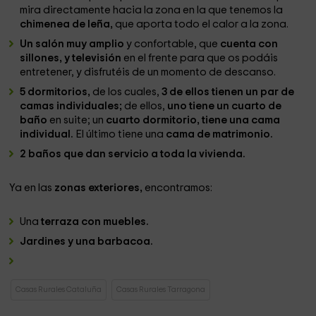
mira directamente hacia la zona en la que tenemos la
chimenea de leña,
que aporta todo el calor a la zona.
Un salón muy amplio
y confortable, que
cuenta con
sillones, y televisión
en el frente para que os podáis
entretener, y disfrutéis de un momento de descanso.
5 dormitorios,
de los cuales,
3 de ellos tienen un par de
camas individuales;
de ellos,
uno tiene un cuarto de
baño
en suite; un
cuarto dormitorio, tiene una cama
individual.
El último tiene una
cama de matrimonio.
2 baños que dan servicio a toda la vivienda.
Ya en las
zonas exteriores,
encontramos:
Una
terraza con muebles.
Jardines y una barbacoa.
Casas Rurales Cataluña
Casas Rurales Tarragona