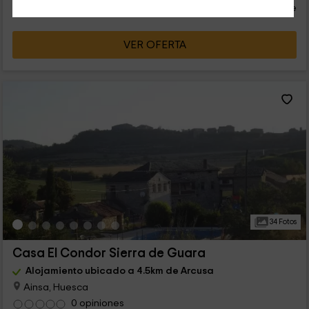
persona y noche
Cancelación 30 días antes
VER OFERTA
34 Fotos
Casa El Condor Sierra de Guara
Alojamiento ubicado a 4.5km de Arcusa
Ainsa, Huesca
0 opiniones