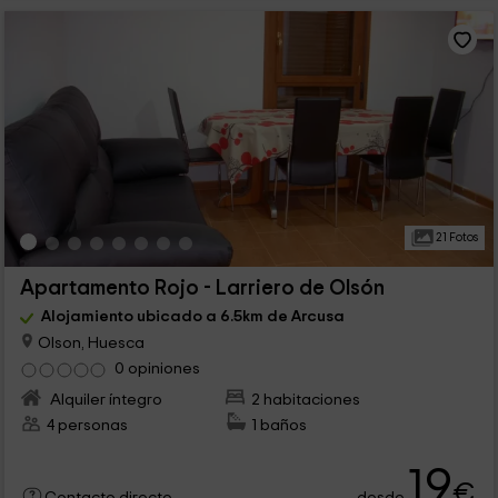
21 Fotos
Apartamento Rojo - Larriero de Olsón
Alojamiento ubicado a 6.5km de Arcusa
Olson, Huesca
0 opiniones
Alquiler íntegro
2 habitaciones
4 personas
1 baños
19
€
desde
Contacto directo