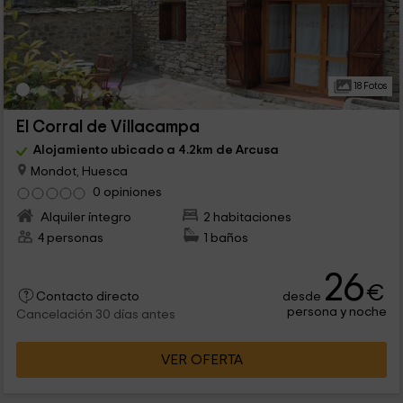
18 Fotos
El Corral de Villacampa
Alojamiento ubicado a 4.2km de Arcusa
Mondot, Huesca
0 opiniones
Alquiler íntegro
2 habitaciones
4 personas
1 baños
26
€
desde
Contacto directo
persona y noche
Cancelación 30 días antes
VER OFERTA