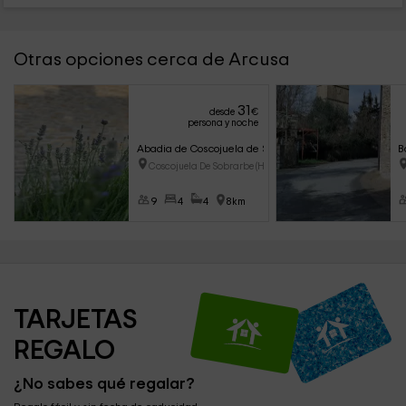
Otras opciones cerca de Arcusa
31
desde
€
persona y noche
Abadia de Coscojuela de Sobarbe
B
Coscojuela De Sobrarbe (Huesca
9
4
4
8km
TARJETAS 
REGALO
¿No sabes qué regalar?