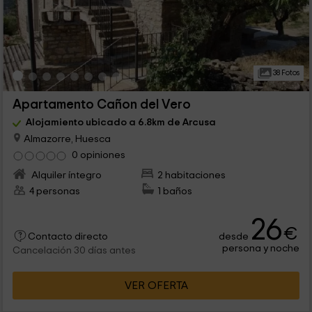
38 Fotos
Apartamento Cañon del Vero
Alojamiento ubicado a 6.8km de Arcusa
Almazorre, Huesca
0 opiniones
Alquiler íntegro
2 habitaciones
4 personas
1 baños
26
€
desde
Contacto directo
persona y noche
Cancelación 30 días antes
VER OFERTA