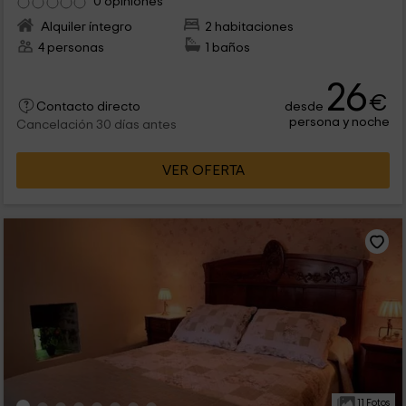
0 opiniones
Alquiler íntegro
2 habitaciones
4 personas
1 baños
26
€
desde
Contacto directo
persona y noche
Cancelación 30 días antes
VER OFERTA
11 Fotos