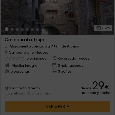
9 Fotos
Casa rural o Trujar
Alojamiento ubicado a 7.4km de Arcusa
Camporrotuno, Huesca
0 opiniones
Reservado 1 veces
Alquiler íntegro
3 habitaciones
5 personas
3 baños
29
€
desde
Contacto directo
persona y noche
Cancelación 30 días antes
VER OFERTA