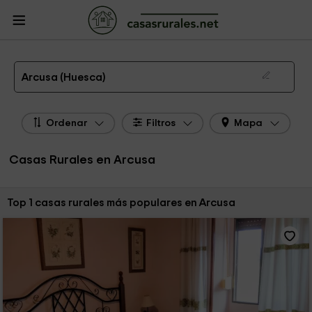
CasasRurales.net
Casas Rurales
Casas Rurales Aragón
Casas Rurales
Huesca
Casas Rurales Arcusa
Las 1 mejores casas rurales en Arcusa de 2026
Arcusa (Huesca)
Ordenar
Filtros
Mapa
Casas Rurales en Arcusa
Ordenar por:
Top 1 casas rurales más populares en Arcusa