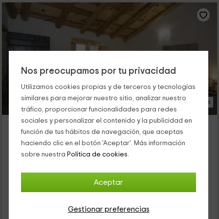
Nos preocupamos por tu privacidad
Utilizamos cookies propias y de terceros y tecnologías
similares para mejorar nuestro sitio, analizar nuestro
17 Fotos
tráfico, proporcionar funcionalidades para redes
sociales y personalizar el contenido y la publicidad en
La Masadría de Villacampa
función de tus hábitos de navegación, que aceptas
Alojamiento ubicado a 4.2km de Arcusa
haciendo clic en el botón 'Aceptar'. Más información
Mondot, Huesca
sobre nuestra
Política de cookies.
0 opiniones
Alquiler íntegro
2 habitaciones
Aceptar
5 personas
2 baños
26
Gestionar preferencias
€
desde
Contacto directo