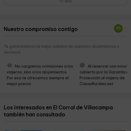
Más
Ermita de San Juan
8,2 km
Mediano Eglise engloutie
8,4 km
Nuestro compromiso contigo
Ermita de San Emeterio y San Celedonio
8,4 km
Ermita de San Clemente
11,1 km
Te garantizamos la mejor calidad de nuestros alojamientos y
servicios
Iglesia de San Martín
11,5 km
Iglesia de San Bartolomé
12,1 km
No cargamos comisiones a los 
Al reservar con nosotr
viajeros, sino a los alojamientos. 
cubierto por la Garantía de
Iglesia de La Asunción
12,2 km
Por eso te ofrecemos siempre el 
Protección al viajero de 
mejor precio.
CasasRurales.net
Sierra de Sevil
12,4 km
Ermita de Santa Bárbara
12,5 km
Los interesados en El Corral de Villacampa
Iglesia de Santa Maria
12,6 km
también han consultado
Ermita de San Bartolomé
12,6 km