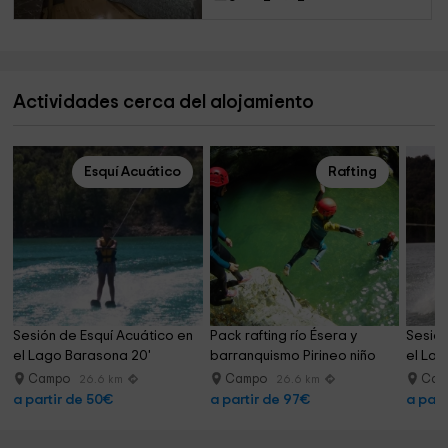
Actividades cerca del alojamiento
Esquí Acuático
Rafting
Sesión de Esquí Acuático en 
Pack rafting río Ésera y 
Sesión
el Lago Barasona 20'
barranquismo Pirineo niño
el Lag
Campo
Campo
Cam
26.6 km
26.6 km
a partir de 50€
a partir de 97€
a part