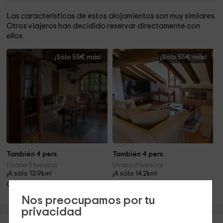
Las características de estos alojamientos son muy similares.
Otros viajeros han decidido reservar directamente con
ellos.
¡Sólo 55€ más!
¡Sólo 55€ más!
También 4 pers.
También 4 pers.
Usana (Huesca)
Usana (Huesca)
¡A sólo 13.9km!
¡A sólo 14.2km!
Chimenea
Chimenea
Nos preocupamos por tu
privacidad