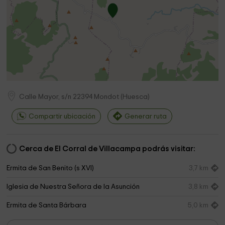
Calle Mayor, s/n
22394
Mondot
(
Huesca
)
Compartir ubicación
Generar ruta
Cerca de El Corral de Villacampa podrás visitar:
Ermita de San Benito (s XVI)
3,7 km
Iglesia de Nuestra Señora de la Asunción
3,8 km
Ermita de Santa Bárbara
5,0 km
Torre iglesia Mediano inundado
7,2 km