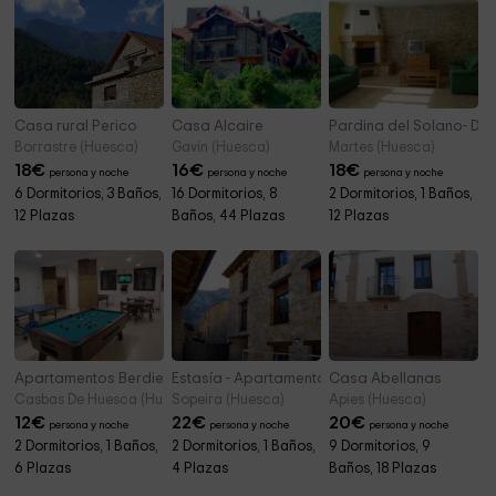
Casa rural Perico
Casa Alcaire
Pardina del Solano- Dúp
Borrastre (Huesca)
Gavin (Huesca)
Martes (Huesca)
18
€
16
€
18
€
persona y noche
persona y noche
persona y noche
6 Dormitorios, 3 Baños,
16 Dormitorios, 8
2 Dormitorios, 1 Baños,
12 Plazas
Baños, 44 Plazas
12 Plazas
Apartamentos Berdiel 1
Estasía - Apartamento Rural Vinyé
Casa Abellanas
Casbas De Huesca (Huesca)
Sopeira (Huesca)
Apies (Huesca)
12
€
22
€
20
€
persona y noche
persona y noche
persona y noche
2 Dormitorios, 1 Baños,
2 Dormitorios, 1 Baños,
9 Dormitorios, 9
6 Plazas
4 Plazas
Baños, 18 Plazas