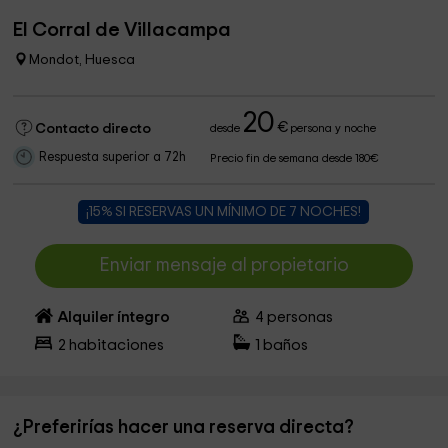
El Corral de Villacampa
Mondot, Huesca
20
€
Contacto directo
desde
persona y noche
Respuesta superior a 72h
Precio fin de semana desde 180€
¡15% SI RESERVAS UN MÍNIMO DE 7 NOCHES!
Enviar mensaje al propietario
Alquiler íntegro
4
personas
2
habitaciones
1
baños
¿Preferirías hacer una reserva directa?