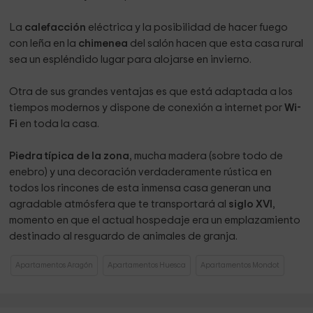
La
calefacción
eléctrica y la posibilidad de hacer fuego
con leña en la
chimenea
del salón hacen que esta casa rural
sea un espléndido lugar para alojarse en invierno.
Otra de sus grandes ventajas es que está adaptada a los
tiempos modernos y dispone de conexión a internet por
Wi-
Fi
en toda la casa.
Piedra típica de la zona
, mucha madera (sobre todo de
enebro) y una decoración verdaderamente rústica en
todos los rincones de esta inmensa casa generan una
agradable atmósfera que te transportará al
siglo XVI
,
momento en que el actual hospedaje era un emplazamiento
destinado al resguardo de animales de granja.
Apartamentos Aragón
Apartamentos Huesca
Apartamentos Mondot