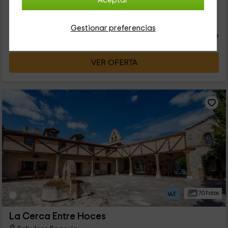
Aceptar
20
€
Reserva inmediata
desde
Gestionar preferencias
persona y noche
Cancelación 30 días antes
VER OFERTA
70 Fotos
La Cerca Entre Hoces