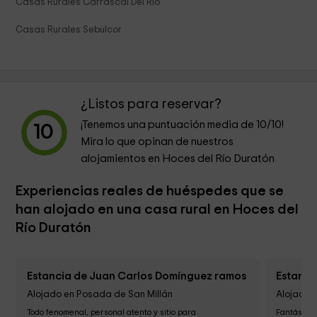
Casas Rurales Carrascal Del Rio
Casas Rurales Sebulcor
¿Listos para reservar?
¡Tenemos una puntuación media de
10
/10!
10
Mira lo que opinan de nuestros
alojamientos en Hoces del Río Duratón
Experiencias reales de huéspedes que se
han alojado en una casa rural en Hoces del
Río Duratón
Estancia de Juan Carlos Domínguez ramos
Estanci
Alojado en Posada de San Millán
Alojado 
Todo fenomenal, personal atento y sitio para 
Fantástico