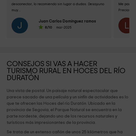
desconectar, lo recomiendo sin lugar a dudas. Desayuno 
Me parace 
muy...
Precioso y 
Juan Carlos Domínguez ramos
J
L
8
/10
mar-2025
CONSEJOS SI VAS A HACER
TURISMO RURAL EN HOCES DEL RÍO
DURATÓN
Una vista de postal. Un paisaje natural espectacular que
parece sacado de una película y un sinfín de actividades es lo
que te ofrecen las Hoces del río Duratón. Ubicado en la
provincia de Segovia, el Parque Natural se encuentra en la
parte nordeste, dejando uno de los recursos naturales y
turísticos más impresionantes de la provincia.
Se trata de un extenso cañón de unos 25 kilómetros que ha