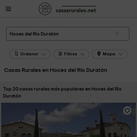
CasasRurales.net
Casas Rurales
Casas Rurales Hoces del Río Duratón
Las 21 mejores casas rurales en Hoces del Río Duratón de 2026
Hoces del Río Duratón
Ordenar
Filtros
Mapa
Casas Rurales en Hoces del Río Duratón
Ordenar por:
Top 20 casas rurales más populares en Hoces del Río
Duratón