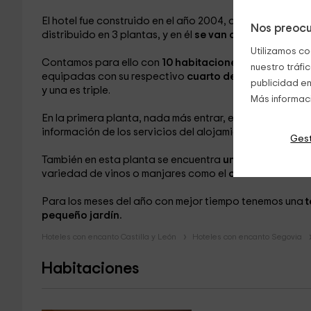
El hotel fue construido en el año 2004, aunque siguien
Nos preocu
distribuido en 3 plantas, y en él
se van a poder alojar 
Utilizamos co
Contamos para ello con
10 habitaciones.
Se encuentran
nuestro tráfi
equipadas con su respectivo
cuarto de baño
, mobilia
publicidad en
y una es triple.
Más informac
En la primera planta, nada más entrar, encontraréis l
información de los servicios del alojamiento, de los lug
Gest
También en esta planta se encuentra
una sala de esta
variedad de vinos o manjares como el
chuletón de cor
Para los meses del año con mejor tiempo tenemos una
t
pequeño jardín.
Hoteles con encanto Castilla y León
Hoteles con encanto Segovia
Habitaciones