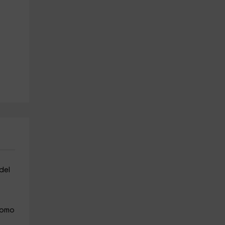
 del
como