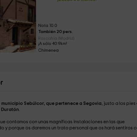
Nota 10.0
También 20 pers.
Rascafría (Madrid)
¡A sólo 40.9km!
Chimenea
r
l municipio Sebúlcor, que pertenece a Segovia
, justo a los pies
o Duratón
.
e contamos con unas magníficas instalaciones en las que
do y porque os daremos un trato personal que os hará sentiros 