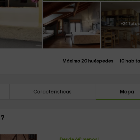
+24 fotos
Máximo 20 huéspedes
10 habit
Características
Mapa
a?
¡Desde 6€ menos!