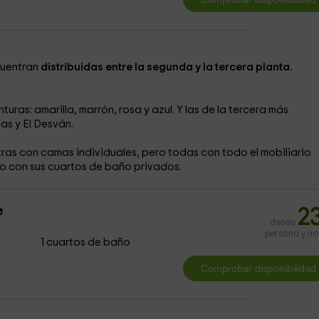
cuentran
distribuidas entre la segunda y la tercera planta.
nturas: amarilla, marrón, rosa y azul. Y las de la tercera más
as y El Desván.
ras con camas individuales, pero todas con todo el mobiliario
mo con sus cuartos de baño privados.
e
2
desde
persona y n
1 cuartos de baño