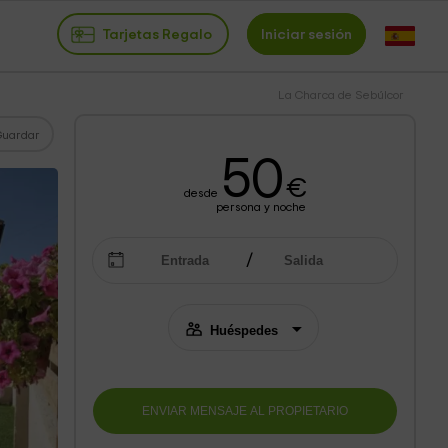
Tarjetas Regalo
Iniciar sesión
La Charca de Sebúlcor
Guardar
50
€
desde
persona y noche