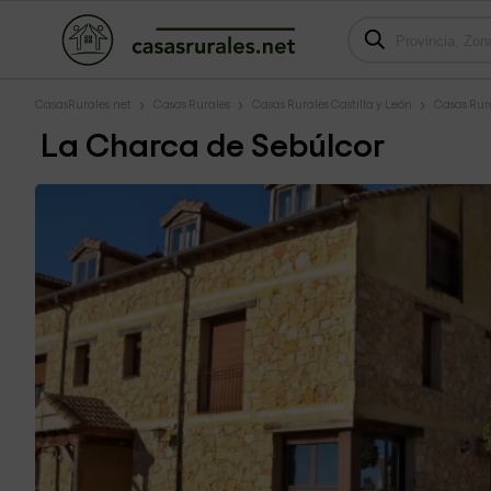
CasasRurales.net
Casas Rurales
Casas Rurales Castilla y León
Casas Rur
La Charca de Sebúlcor