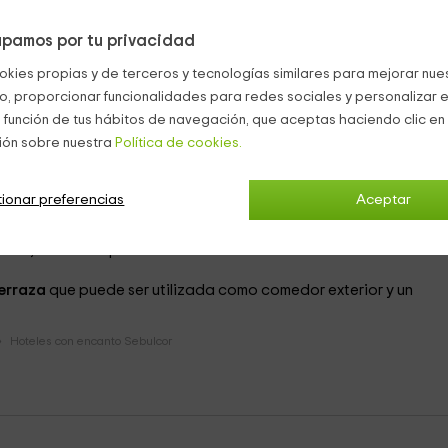
do los parámetros tradicionales con materiales como la
piedra
. 
pamos por tu privacidad
alrededor de 20 personas.
okies propias y de terceros y tecnologías similares para mejorar nuest
 distribuidas entre la segunda y la tercera planta y todas está
co, proporcionar funcionalidades para redes sociales y personalizar e
rio para la ropa y televisión. De éstas una es individual, 8 son do
 función de tus hábitos de navegación, que aceptas haciendo clic en 
ión sobre nuestra
Política de cookies.
a recepción, donde nosotros os podemos dar todo tipo de
ares que visitar y de las actividades que desarrollamos.
ionar preferencias
Aceptar
r y un comedor
junto a un bar en donde vais a poder degustar u
dero
, nuestra especialidad.
erraza
que puede ser utilizada como comedor exterior y un
Hoteles con encanto Sebulcor