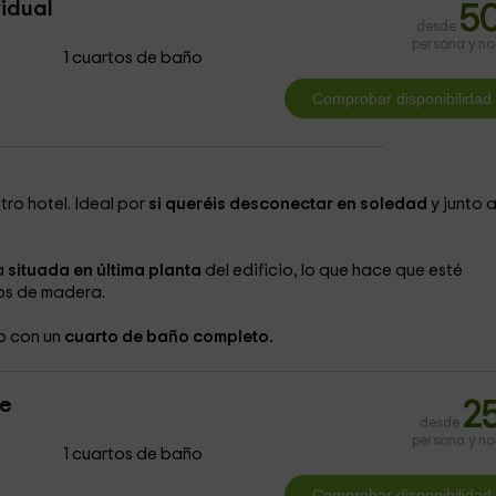
vidual
5
desde
persona y n
1 cuartos de baño
ro hotel. Ideal por
si queréis desconectar en soledad
y junto a
a
situada en última planta
del edificio, lo que hace que esté
os de madera.
o con un
cuarto de baño completo.
le
2
desde
persona y n
1 cuartos de baño