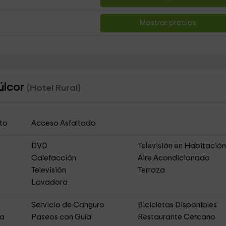
Mostrar precios
úlcor
(Hotel Rural)
to
Acceso Asfaltado
DVD
Televisión en Habitació
Calefacción
Aire Acondicionado
Televisión
Terraza
Lavadora
Servicio de Canguro
Bicicletas Disponibles
ja
Paseos con Guía
Restaurante Cercano