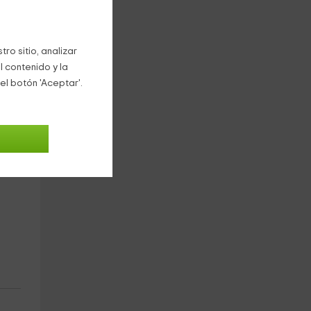
Está
ro sitio, analizar
n
l contenido y la
bles
el botón 'Aceptar'.
na