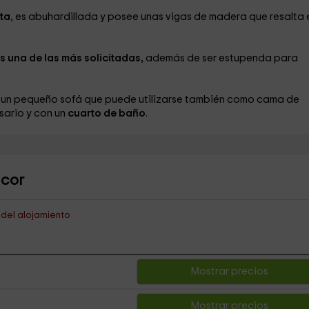
nta
, es abuhardillada y posee unas vigas de madera que resalta 
s una de las más solicitadas,
además de ser estupenda para
e un pequeño sofá que puede utilizarse también como cama de
sario y con un
cuarto de baño
.
lcor
s del alojamiento
Mostrar precios
Mostrar precios