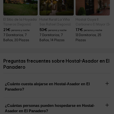
El Sitio de la Hoyada
Hotel Rural La Viña
Hostal Goya II
Tizneros (Segovia)
San Rafael (Segovia)
Carbonero El Mayor (Seg
21
€
53
€
17
€
persona y noche
persona y noche
persona y noche
7 Dormitorios, 7
7 Dormitorios, 7
13 Dormitorios, 25
Baños, 20 Plazas
Baños, 14 Plazas
Plazas
Preguntas frecuentes sobre Hostal-Asador en El
Panadero
¿Cuánto cuesta alojarse en Hostal-Asador en El
Panadero?
¿Cuántas personas pueden hospedarse en Hostal-
Asador en El Panadero?