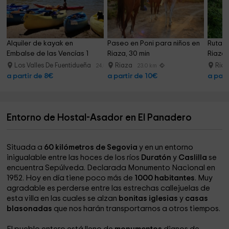
Alquiler de kayak en 
Paseo en Poni para niños en 
Rutas 
Embalse de las Vencías 1 
Riaza, 30 min
Riaza 
hora
Los Valles De Fuentidueña
Riaza
Ria
24.5 km
23.0 km
a partir de 8€
a partir de 10€
a part
Entorno de Hostal-Asador en El Panadero
Situada a
60 kilómetros de Segovia
y en un entorno
inigualable entre las hoces de los ríos
Duratón
y
Caslilla
se
encuentra Sepúlveda. Declarada Monumento Nacional en
1952. Hoy en día tiene poco más de
1000 habitantes
. Muy
agradable es perderse entre las estrechas callejuelas de
esta villa en las cuales se alzan
bonitas iglesias
y
casas
blasonadas
que nos harán transportarnos a otros tiempos.