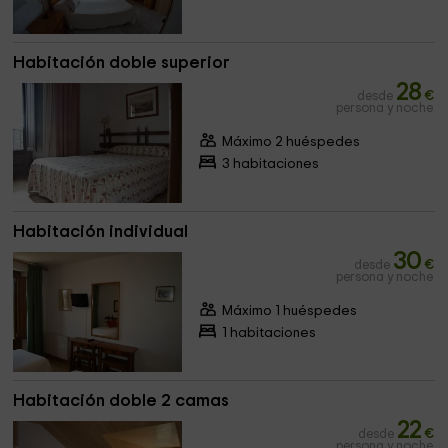
Habitación doble superior
28
desde
€
persona y noche
Máximo 2 huéspedes
3 habitaciones
Habitación individual
30
desde
€
persona y noche
Máximo 1 huéspedes
1 habitaciones
Habitación doble 2 camas
22
desde
€
persona y noche