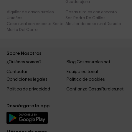
Guadalajara
Alquiler de casas rurales
Casas rurales con encanto
Urueñas
San Pedro De Gaillos
Casa rural con encanto Santa
Alquiler de casa rural Duruelo
Marta Del Cerro
Sobre Nosotros
¿Quiénes somos?
Blog Casasrurales.net
Contactar
Equipo editorial
Condiciones legales
Política de cookies
Política de privacidad
Confianza CasasRurales.net
Descárgate la app