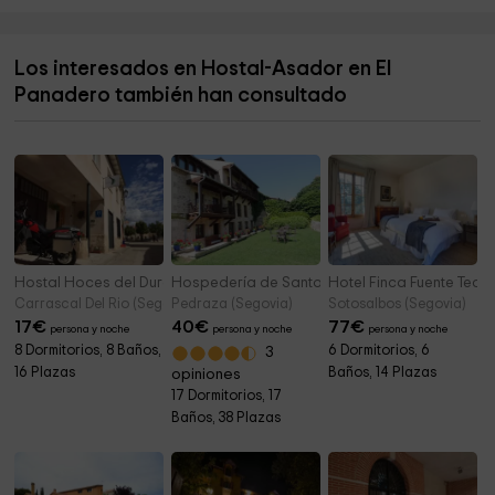
Ayuntamiento De Sepúlveda
0,5 km
Ruta de los dos Ríos
0,5 km
Los interesados en Hostal-Asador en El
parque virgen de la peña
0,5 km
Panadero también han consultado
Santuario de Nuestra Señora de la Peña
0,5 km
Hostal Hoces del Duratón
Hospedería de Santo Domingo
Hotel Finca Fuente Tec
Carrascal Del Rio (Segovia)
Pedraza (Segovia)
Sotosalbos (Segovia)
17
€
40
€
77
€
persona y noche
persona y noche
persona y noche
8 Dormitorios, 8 Baños,
6 Dormitorios, 6
3
16 Plazas
Baños, 14 Plazas
opiniones
17 Dormitorios, 17
Baños, 38 Plazas