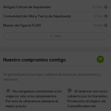
Antigua Cárcel de Sepúlveda
0,0 km
Comunidad de Villa y Tierra de Sepúlveda
0,1 km
Museo de Figuras FiJAS
0,1 km
Reloj Iglesia Sepulveda
0,1 km
Más
Iglesia del Salvador
0,1 km
Museo de los Fueros
0,1 km
Nuestro compromiso contigo
Museo de los Fueros - Iglesia de los Santos Justo y
0,1 km
Pastor
Te garantizamos la mejor calidad de nuestros alojamientos y
Ayuntamiento De Sepúlveda
0,2 km
servicios
Iglesia De San Bartolomé
0,2 km
No cargamos comisiones a los 
Al reservar con nosotr
Museo Lope Tablada De Diego
0,2 km
viajeros, sino a los alojamientos. 
cubierto por la Garantía de
Por eso te ofrecemos siempre el 
Protección al viajero de 
Ayuntamiento De Sepúlveda
0,2 km
mejor precio.
CasasRurales.net