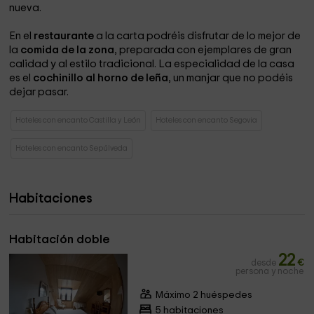
nueva.
En el
restaurante
a la carta podréis disfrutar de lo mejor de
la
comida de la zona
, preparada con ejemplares de gran
calidad y al estilo tradicional. La especialidad de la casa
es el
cochinillo al horno de leña
, un manjar que no podéis
dejar pasar.
Hoteles con encanto Castilla y León
Hoteles con encanto Segovia
Hoteles con encanto Sepúlveda
Habitaciones
Habitación doble
22
desde
€
persona y noche
Máximo 2 huéspedes
5 habitaciones