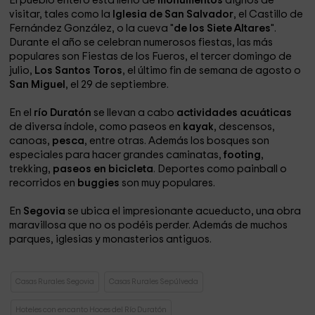
El pueblo entero está lleno de
monumentos
dignos de
visitar, tales como la
Iglesia de San Salvador
, el Castillo de
Fernández González, o la cueva "
de los Siete Altares
".
Durante el año se celebran numerosos fiestas, las más
populares son Fiestas de los Fueros, el tercer domingo de
julio,
Los Santos Toros
, el último fin de semana de agosto o
San Miguel
, el 29 de septiembre.
En el
río Duratón
se llevan a cabo
actividades acuáticas
de diversa índole, como paseos en
kayak
, descensos,
canoas,
pesca
, entre otras. Además los bosques son
especiales para hacer grandes caminatas,
footing
,
trekking,
paseos en bicicleta
. Deportes como painball o
recorridos en
buggies
son muy populares.
En
Segovia
se ubica el impresionante acueducto, una obra
maravillosa que no os podéis perder. Además de muchos
parques, iglesias y monasterios antiguos.
Casas Rurales Segovia
Casas Rurales Sepúlveda
Hoteles con encanto Hoces del Río Duratón