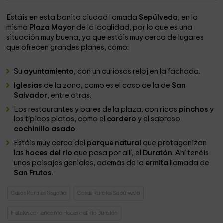
Estáis en esta bonita ciudad llamada
Sepúlveda
, en la
misma
Plaza Mayor
de la localidad, por lo que es una
situación muy buena, ya que estáis muy cerca de lugares
que ofrecen grandes planes, como:
Su
ayuntamiento
, con un curiosos reloj en la fachada.
Iglesias
de la zona, como es el caso de la de
San
Salvador
, entre otras.
Los restaurantes y bares de la plaza, con ricos
pinchos
y
los típicos platos, como el
cordero
y el sabroso
cochinillo
asado
.
Estáis muy cerca del
parque natural
que protagonizan
las
hoces del río
que pasa por allí, el
Duratón
. Ahí tenéis
unos paisajes geniales, además de la
ermita
llamada de
San Frutos
.
Casas Rurales Segovia
Casas Rurales Sepúlveda
Hoteles con encanto Hoces del Río Duratón