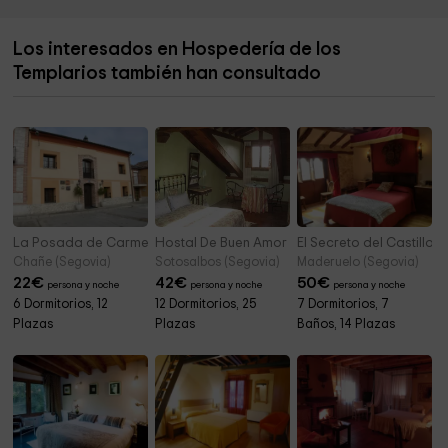
Ruta de los dos Ríos
0,5 km
Los interesados en Hospedería de los
parque virgen de la peña
0,6 km
Templarios también han consultado
Santuario de Nuestra Señora de la Peña
0,6 km
La Posada de Carmen
Hostal De Buen Amor
El Secreto del Castillo
Chañe (Segovia)
Sotosalbos (Segovia)
Maderuelo (Segovia)
22
€
42
€
50
€
persona y noche
persona y noche
persona y noche
6 Dormitorios, 12
12 Dormitorios, 25
7 Dormitorios, 7
Plazas
Plazas
Baños, 14 Plazas