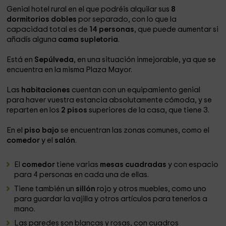
Genial hotel rural en el que podréis alquilar sus
8
dormitorios dobles
por separado, con lo que la
capacidad total es de
14 personas
, que puede aumentar si
añadís alguna
cama supletoria
.
Está en
Sepúlveda
, en una situación inmejorable, ya que se
encuentra en la misma Plaza Mayor.
Las
habitaciones
cuentan con un equipamiento genial
para haver vuestra estancia absolutamente cómoda, y se
reparten en los
2 pisos
superiores de la casa, que tiene 3.
En el
piso bajo
se encuentran las zonas comunes, como el
comedor
y el
salón
.
El
comedor
tiene varias
mesas cuadradas
y con espacio
para 4 personas en cada una de ellas.
Tiene también un
sillón
rojo y otros muebles, como uno
para guardar la vajilla y otros artículos para tenerlos a
mano.
Las paredes son blancas y rosas, con cuadros