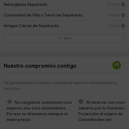
Reloj Iglesia Sepulveda
0,0 km
Comunidad de Villa y Tierra de Sepúlveda
0,1 km
Antigua Cárcel de Sepúlveda
0,1 km
Iglesia De San Bartolomé
0,1 km
Más
Museo de Figuras FiJAS
0,1 km
Ayuntamiento De Sepúlveda
0,1 km
Nuestro compromiso contigo
Museo de los Fueros
0,2 km
Museo de los Fueros - Iglesia de los Santos Justo y
0,2 km
Te garantizamos la mejor calidad de nuestros alojamientos y
Pastor
servicios
Iglesia del Salvador
0,2 km
No cargamos comisiones a los 
Al reservar con nosotr
Ayuntamiento De Sepúlveda
0,2 km
viajeros, sino a los alojamientos. 
cubierto por la Garantía de
Por eso te ofrecemos siempre el 
Protección al viajero de 
Museo Lope Tablada De Diego
0,3 km
mejor precio.
CasasRurales.net
Ayuntamiento De Sepúlveda
0,4 km