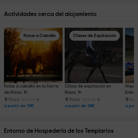
Actividades cerca del alojamiento
Rutas a Caballo
Clases de Equitación
Rutas a caballo en la Sierra 
Clase de equitación en 
Alquil
de Riaza, 1h
Riaza, 1h
Embals
hora
Riaza
Riaza
Los 
22.9 km
22.9 km
a partir de 18€
a partir de 18€
a part
Entorno de Hospedería de los Templarios