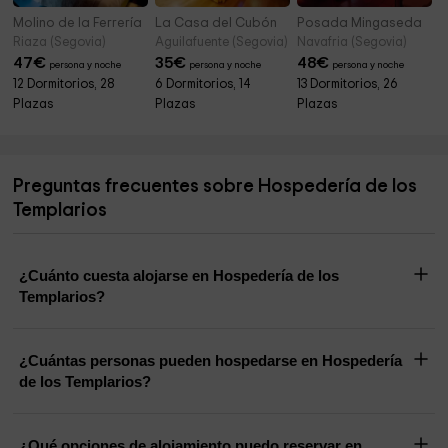
Molino de la Ferrería
La Casa del Cubón
Posada Mingaseda
Riaza (Segovia)
Aguilafuente (Segovia)
Navafria (Segovia)
47
€
35
€
48
€
persona y noche
persona y noche
persona y noche
12 Dormitorios, 28
6 Dormitorios, 14
13 Dormitorios, 26
Plazas
Plazas
Plazas
Preguntas frecuentes sobre Hospedería de los
Templarios
¿Cuánto cuesta alojarse en Hospedería de los
Templarios?
¿Cuántas personas pueden hospedarse en Hospedería
de los Templarios?
¿Qué opciones de alojamiento puedo reservar en