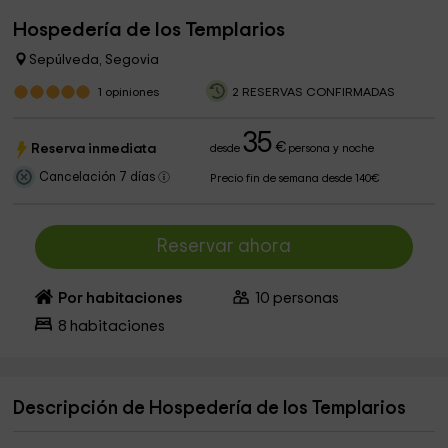
Hospedería de los Templarios
Sepúlveda, Segovia
1
opiniones
2 RESERVAS CONFIRMADAS
35
€
Reserva inmediata
desde
persona y noche
Cancelación 7 días
Precio fin de semana desde 140€
Reservar ahora
Por habitaciones
10
personas
8
habitaciones
Descripción de Hospedería de los Templarios