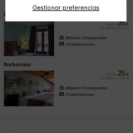
Gestionar preferencias
Dormitorio Doble o Twin
35
desde
€
persona y noche
Máximo 2 huéspedes
3 habitaciones
Barbacana
25
desde
€
persona y noche
Máximo 6 huéspedes
2 habitaciones