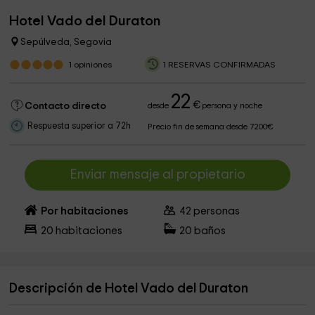
Hotel Vado del Duraton
Sepúlveda, Segovia
1
opiniones
1 RESERVAS CONFIRMADAS
22
€
Contacto directo
desde
persona y noche
Respuesta superior a 72h
Precio fin de semana desde 7200€
Enviar mensaje al propietario
Por habitaciones
42
personas
20
habitaciones
20
baños
Descripción de Hotel Vado del Duraton