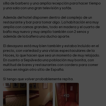
silla de barbero y una amplia recepción para hacer tiempo
Comer lechazo asado plato típico de Sepúlveda y
y una sala con una gran televisión y sofás.
ponche segoviano
Además del hotel disponen dentro del complejo de un
restaurante y bar para tomar algo. La habitación era muy
amplia con camas grandes, todo en madera y el cuarto de
baño muy nuevo y muy amplio también con 2 senos y
además de la bañera una ducha aparte.
El desayuno está muy bien también y estaba incluido en el
precio, con variedad y una vistas espectaculares de la
Hoces, lo que hacen que sea un momento de muy relajado.
En cuanto a Sepúlveda una población muy bonita, con
multitud de bares y restaurantes con cordero para comer
como en ningún otro sitio de España.
Si tengo que volver probablemente repita.
+10