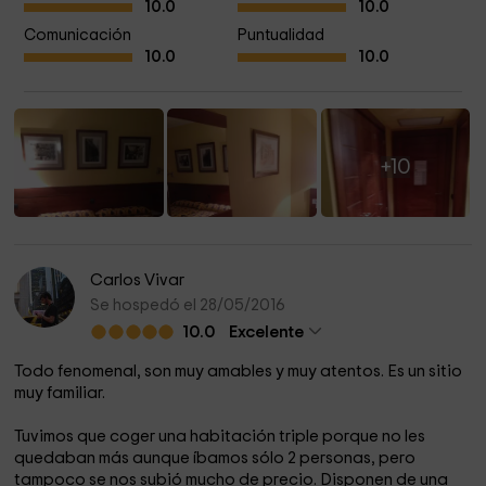
10.0
10.0
Con desayuno sin gluten para celíacos.
Comunicación
Puntualidad
10.0
10.0
El de mayor capacidad de Sepúlveda por lo que le hacen el
hotel ideal para escapadas y celebraciones familiares.
Con salas de reunión para eventos de empresa.
+10
¿Que se puede hacer en los alrededores?
Visitar las Hoces del Río Duratón.
Senderismo
Carlos Vivar
Kayaks
Se hospedó el 28/05/2016
Enoturismo
10.0
Excelente
Visita teatralizada Sepúlveda
Todo fenomenal, son muy amables y muy atentos. Es un sitio
Visitar Riaza, Ayllón, Pedraza, Maderuelo
muy familiar.
Tiro al arco
Tuvimos que coger una habitación triple porque no les
Visitar microcervecera artesana
quedaban más aunque íbamos sólo 2 personas, pero
Visitar quesería artesana
tampoco se nos subió mucho de precio. Disponen de una