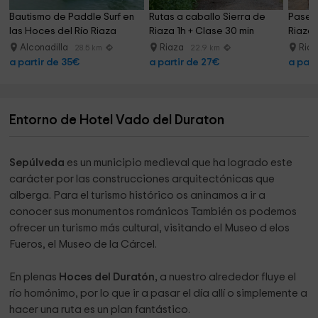
Bautismo de Paddle Surf en 
Rutas a caballo Sierra de 
Paseo 
las Hoces del Río Riaza
Riaza 1h + Clase 30 min
Riaza,
Alconadilla
Riaza
Ria
28.5 km
22.9 km
a partir de 35€
a partir de 27€
a part
Entorno de Hotel Vado del Duraton
Sepúlveda
es un municipio medieval que ha logrado este
carácter por las construcciones arquitectónicas que
alberga. Para el turismo histórico os aninamos a ir a
conocer sus monumentos románicos También os podemos
ofrecer un turismo más cultural, visitando el Museo d elos
Fueros, el Museo de la Cárcel.
En plenas
Hoces del Duratón,
a nuestro alrededor fluye el
río homónimo, por lo que ir a pasar el día allí o simplemente a
hacer una ruta es un plan fantástico.