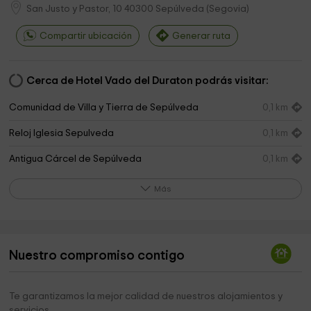
San Justo y Pastor, 10
40300
Sepúlveda
(
Segovia
)
Compartir ubicación
Generar ruta
Cerca de Hotel Vado del Duraton podrás visitar:
Comunidad de Villa y Tierra de Sepúlveda
0,1 km
Reloj Iglesia Sepulveda
0,1 km
Antigua Cárcel de Sepúlveda
0,1 km
Museo de Figuras FiJAS
0,1 km
Más
Iglesia De San Bartolomé
0,1 km
Ayuntamiento De Sepúlveda
0,2 km
Nuestro compromiso contigo
Iglesia del Salvador
0,2 km
Museo de los Fueros
0,2 km
Te garantizamos la mejor calidad de nuestros alojamientos y
servicios