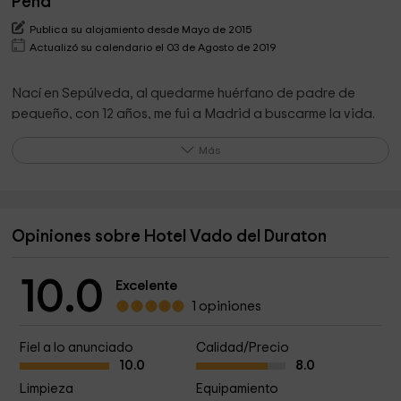
Peña
Publica su alojamiento desde Mayo de 2015
Actualizó su calendario el 03 de Agosto de 2019
Nací en Sepúlveda, al quedarme huérfano de padre de
pequeño, con 12 años, me fui a Madrid a buscarme la vida.
Con mucho esfuerzo conseguí con el paso del tiempo tener
Más
mi propia empresa y quise dejar un legado en mi pueblo, al
que vengo cada fin de semana, montando este hotel.
Opiniones sobre Hotel Vado del Duraton
Lo que destaca el propietario de su alojamiento
Buena ubicación en el centro de Sepúlveda pero a la vez en
10.0
Excelente
zona tranquila, a tres minutos de la plaza y a cuatro de la
1 opiniones
Senda de los 2 Ríos
Con amplias salas para descansar.
Fiel a lo anunciado
Calidad/Precio
10.0
8.0
Con ascensor para peronas que tiene dificultades en su
Limpieza
Equipamiento
movilidad.