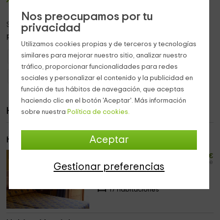
Habitación para dos personas precio 70.00€
desayuno incluido
Nos preocupamos por tu
Si necesitáis guardar vuestro vehículo, disponemos de un
privacidad
parking
a tan solo 20 metros del alojamiento.
Utilizamos cookies propias y de terceros y tecnologías
similares para mejorar nuestro sitio, analizar nuestro
Hoteles con encanto Castilla y León
Hoteles con encanto Segovia
tráfico, proporcionar funcionalidades para redes
Hoteles con encanto Sepúlveda
sociales y personalizar el contenido y la publicidad en
función de tus hábitos de navegación, que aceptas
haciendo clic en el botón 'Aceptar'. Más información
Habitaciones
sobre nuestra
Política de cookies.
Aceptar
Habitación doble
33
desde
€
persona y noche
Gestionar preferencias
Máximo 2 huéspedes
17 habitaciones