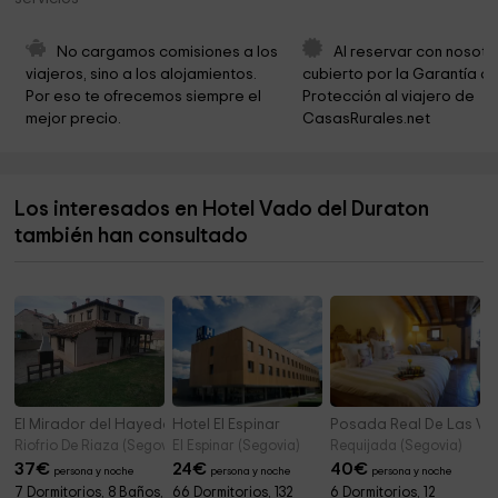
Museo de los Fueros - Iglesia de los Santos Justo y
0,2 km
Pastor
No cargamos comisiones a los 
Al reservar con nosotr
Ayuntamiento De Sepúlveda
0,3 km
viajeros, sino a los alojamientos. 
cubierto por la Garantía de
Por eso te ofrecemos siempre el 
Protección al viajero de 
Museo Lope Tablada De Diego
0,3 km
mejor precio.
CasasRurales.net
Ayuntamiento De Sepúlveda
0,4 km
Ruta de los dos Ríos
0,6 km
Los interesados en Hotel Vado del Duraton
parque virgen de la peña
0,6 km
también han consultado
Santuario de Nuestra Señora de la Peña
0,6 km
El Mirador del Hayedo
Hotel El Espinar
Posada Real De Las Ve
Riofrio De Riaza (Segovia)
El Espinar (Segovia)
Requijada (Segovia)
37
€
24
€
40
€
persona y noche
persona y noche
persona y noche
7 Dormitorios, 8 Baños,
66 Dormitorios, 132
6 Dormitorios, 12