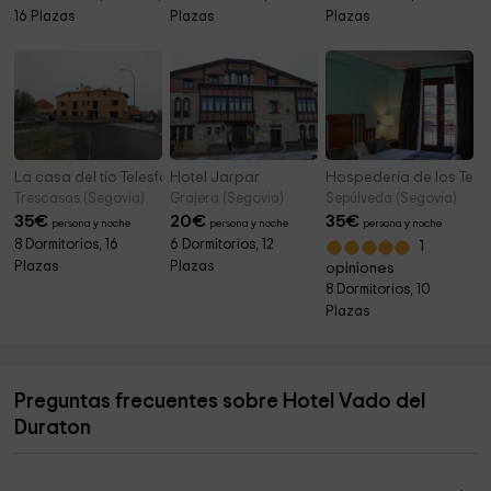
16 Plazas
Plazas
Plazas
La casa del tío Telesforo
Hotel Jarpar
Hospedería de los Temp
Trescasas (Segovia)
Grajera (Segovia)
Sepúlveda (Segovia)
35
€
20
€
35
€
persona y noche
persona y noche
persona y noche
8 Dormitorios, 16
6 Dormitorios, 12
1
Plazas
Plazas
opiniones
8 Dormitorios, 10
Plazas
Preguntas frecuentes sobre Hotel Vado del
Duraton