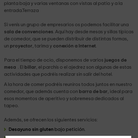
planta baja y varias ventanas con vistas al patio y a la
entrada.Terraza
Si venís un grupo de empresarios os podemos facilitar una
sala de convenciones
. Aquí hay desde mesas y sillas típicas
de comedor, que se pueden distribuir de distintas formas,
un
proyector
, tarima y
conexión a Internet
.
Para el tiempo de ocio, disponemos de varios
juegos de
mesa
. El
billar
, el parchís o el ajedrez son algunas de estas
actividades que podréis realizar sin salir del hotel.
A la hora de comer podréis reuniros todos juntos en nuestro
comedor, que además cuenta con
barra de bar
, ideal para
esos momentos de aperitivo y sobremesa dedicados al
tapeo.
Además, se ofrecen los siguientes servicios:
Desayuno sin gluten
bajo petición.