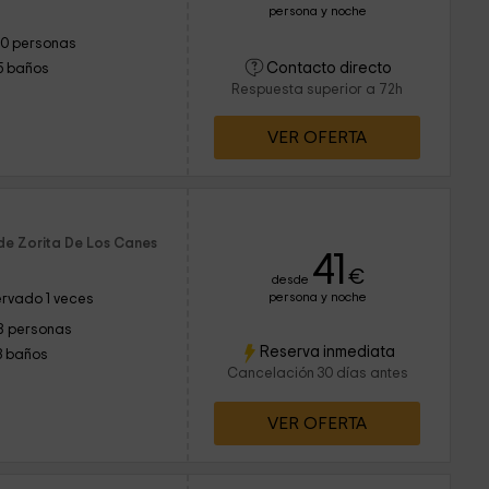
persona y noche
10 personas
Contacto directo
5 baños
Respuesta superior a 72h
VER OFERTA
de Zorita De Los Canes
41
€
desde
persona y noche
rvado 1 veces
8 personas
Reserva inmediata
3 baños
Cancelación 30 días antes
VER OFERTA