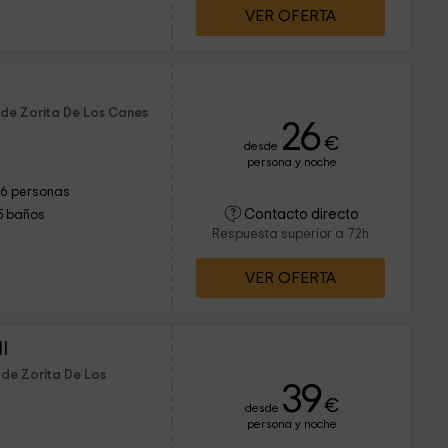
VER OFERTA
o
 de Zorita De Los Canes
26
€
desde
persona y noche
16 personas
Contacto directo
5 baños
Respuesta superior a 72h
VER OFERTA
I
 de Zorita De Los
39
€
desde
persona y noche