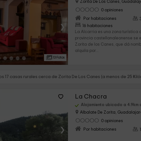
Zorita De Los Canes, Guadala
0 opiniones
Por habitaciones
›
16 habitaciones
La Alcarria es una zona turística
provincia castellanaleonense se 
Zorita de los Canes, que dá nomb
alquila por...
13 Fotos
s 17 casas rurales cerca de Zorita De Los Canes (a menos de 25 Kil
La Chacra
Alojamiento ubicado a 4.9km 
Albalate De Zorita, Guadalaja
0 opiniones
›
Por habitaciones