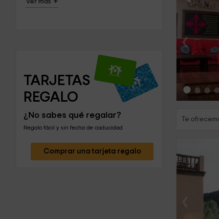
+
Ver más
‹
TARJETAS 
REGALO
¿No sabes qué regalar?
Te ofrecemo
Regalo fácil y sin fecha de caducidad
Comprar una tarjeta regalo
‹