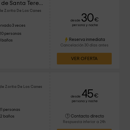
Casa Rural La Posada de Santa Teresa
de Zorita De Los Canes
30
€
desde
persona y noche
rvado 3 veces
20 personas
Reserva inmediata
3 baños
Cancelación 30 días antes
VER OFERTA
 de Zorita De Los Canes
45
€
desde
persona y noche
21 personas
Contacto directo
12 baños
Respuesta inferior a 24h