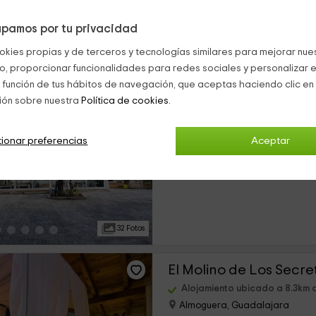
pamos por tu privacidad
29 Fotos
okies propias y de terceros y tecnologías similares para mejorar nuest
co, proporcionar funcionalidades para redes sociales y personalizar e
Villa Abril
 función de tus hábitos de navegación, que aceptas haciendo clic en 
ión sobre nuestra
Política de cookies.
Alojamiento ubicado a 6.0km 
Albalate De Zorita, Guadalaja
0 opiniones
ionar preferencias
Aceptar
›
Alquiler íntegro
4 habitaciones
32 Fotos
El Molino de Los Secre
Alojamiento ubicado a 8.3km 
Almoguera, Guadalajara