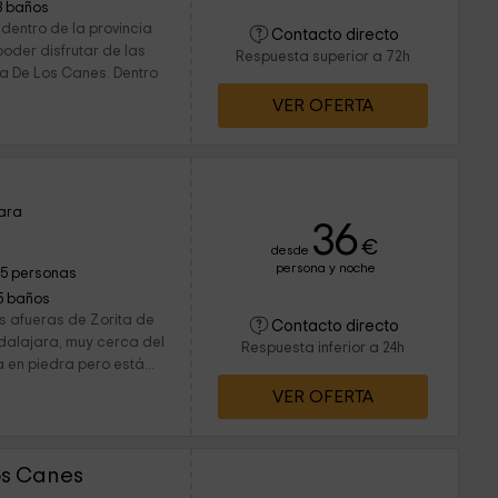
3 baños
dentro de la provincia
Contacto directo
oder disfrutar de las
Respuesta superior a 72h
ta De Los Canes. Dentro
VER OFERTA
jara
36
€
desde
persona y noche
15 personas
5 baños
s afueras de Zorita de
Contacto directo
adalajara, muy cerca del
Respuesta inferior a 24h
a en piedra pero está...
VER OFERTA
os Canes