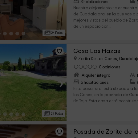
›
3 habitaciones
Nuestro alojamiento se encuentra 
de Guadalajara, en la que vas a p
mejores vistas del pueblo de Zori
de un espacio con...
24 Fotos
Casa Las Hazas
Zorita De Los Canes, Guadala
0 opiniones
Alquiler íntegro
›
5 habitaciones
Esta casa rural está ubicada a la
los Canes, en la provincia de Gu
río Tajo. Esta casa está construid
27 Fotos
Posada de Zorita de l