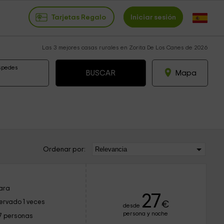
Tarjetas Regalo
Iniciar sesión
Las 3 mejores casas rurales en Zorita De Los Canes de 2026
spedes
Mapa
Ordenar por:
jara
27
ervado 1 veces
€
desde
persona y noche
7 personas