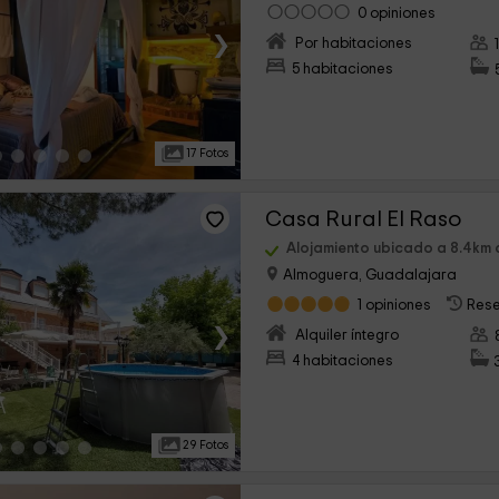
0 opiniones
›
Por habitaciones
5 habitaciones
17 Fotos
Casa Rural El Raso
Alojamiento ubicado a 8.4km 
Almoguera, Guadalajara
1 opiniones
Rese
›
Alquiler íntegro
4 habitaciones
29 Fotos