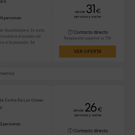
jara
31
€
desde
persona y noche
34 personas
 de Guadalajara. En esta
Contacto directo
encuentra el pueblo de
Respuesta superior a 72h
re a la posada. Se
VER OFERTA
ómetros)
de Zorita De Los Canes
26
ra
€
desde
persona y noche
13 personas
Contacto directo