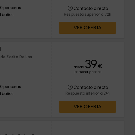
10 personas
Contacto directo
Respuesta superior a 72h
4 baños
VER OFERTA
I
 de Zorita De Los
39
€
desde
persona y noche
10 personas
Contacto directo
Respuesta inferior a 24h
4 baños
VER OFERTA