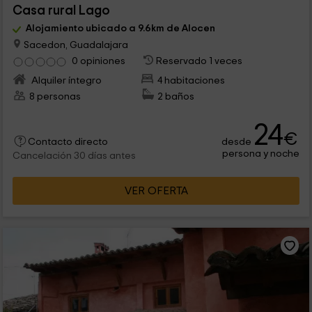
Casa rural Lago
Alojamiento ubicado a 9.6km de Alocen
Sacedon, Guadalajara
0 opiniones
Reservado 1 veces
Alquiler íntegro
4 habitaciones
8 personas
2 baños
24
€
desde
Contacto directo
persona y noche
Cancelación 30 días antes
VER OFERTA