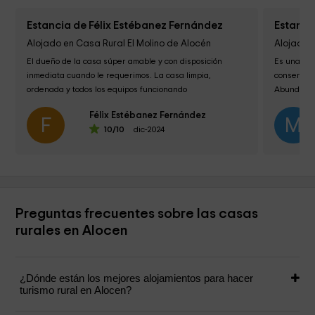
Estancia de Félix Estébanez Fernández
Estanci
Alojado en Casa Rural El Molino de Alocén
Alojado e
El dueño de la casa súper amable y con disposición 
Es una cas
inmediata cuando le requerimos. La casa limpia, 
conservado
ordenada y todos los equipos funcionando 
Abundante
correctamente. El entorno increible....
chimenea, 
Félix Estébanez Fernández
F
M
10
/10
dic-2024
Preguntas frecuentes sobre las casas
rurales en Alocen
¿Dónde están los mejores alojamientos para hacer
turismo rural en Alocen?