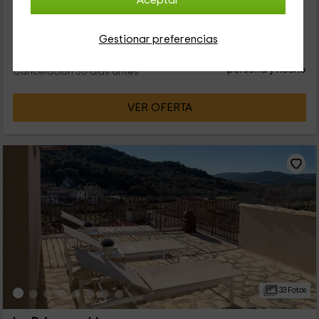
Aceptar
8 personas
3 baños
Gestionar preferencias
62
€
desde
Contacto directo
persona y noche
Cancelación 30 días antes
VER OFERTA
33 Fotos