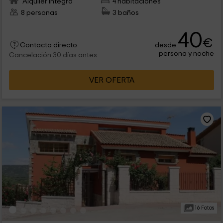
Alquiler íntegro
4 habitaciones
8 personas
3 baños
40
€
desde
Contacto directo
persona y noche
Cancelación 30 días antes
VER OFERTA
16 Fotos