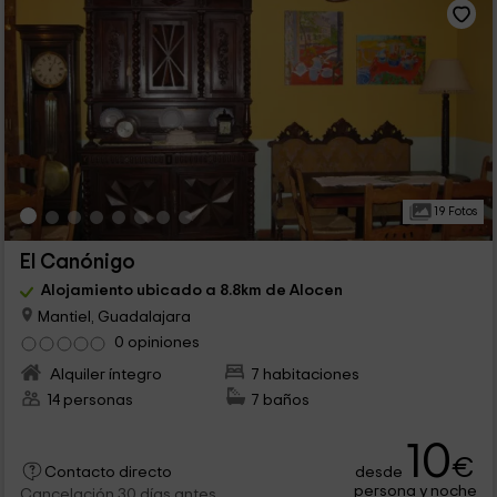
19 Fotos
El Canónigo
Alojamiento ubicado a 8.8km de Alocen
Mantiel, Guadalajara
0 opiniones
Alquiler íntegro
7 habitaciones
14 personas
7 baños
10
€
desde
Contacto directo
persona y noche
Cancelación 30 días antes