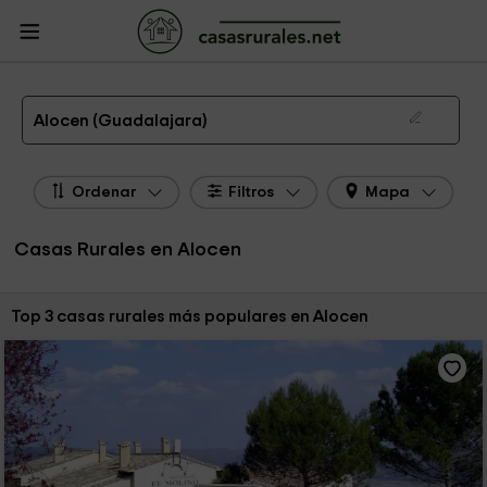
CasasRurales.net
Casas Rurales
Casas Rurales Castilla La Mancha
Casas
Rurales Guadalajara
Casas Rurales Alocen
Las 3 mejores casas rurales en Alocen de 2026
Alocen (Guadalajara)
Ordenar
Filtros
Mapa
Casas Rurales en Alocen
Ordenar por:
Top 3 casas rurales más populares en Alocen