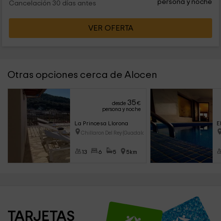
persona y noche
Cancelación 30 días antes
VER OFERTA
Otras opciones cerca de Alocen
35
desde
€
persona y noche
La Princesa Llorona
E
Chillaron Del Rey (Guadalajara
13
6
5
5km
TARJETAS 