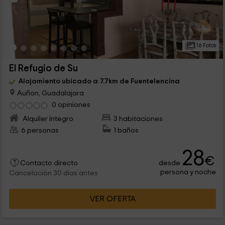
16 Fotos
El Refugio de Su
Alojamiento ubicado a 7.7km de Fuentelencina
Auñon, Guadalajara
0 opiniones
Alquiler íntegro
3 habitaciones
6 personas
1 baños
28
€
desde
Contacto directo
persona y noche
Cancelación 30 días antes
VER OFERTA