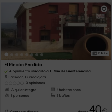
16 Fotos
El Rincón Perdido
Alojamiento ubicado a 11.7km de Fuentelencina
Sacedon, Guadalajara
0 opiniones
Alquiler íntegro
4 habitaciones
8 personas
3 baños
40
€
desde