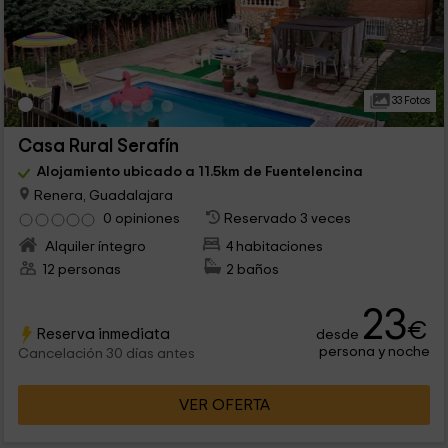
33 Fotos
Casa Rural Serafín
Alojamiento ubicado a 11.5km de Fuentelencina
Renera, Guadalajara
0 opiniones
Reservado 3 veces
Alquiler íntegro
4 habitaciones
12 personas
2 baños
23
€
Reserva inmediata
desde
persona y noche
Cancelación 30 días antes
VER OFERTA