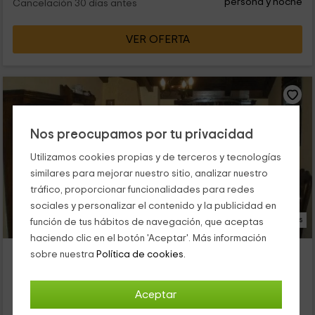
persona y noche
Cancelación 30 días antes
VER OFERTA
Nos preocupamos por tu privacidad
Utilizamos cookies propias y de terceros y tecnologías
similares para mejorar nuestro sitio, analizar nuestro
tráfico, proporcionar funcionalidades para redes
sociales y personalizar el contenido y la publicidad en
14 Fotos
función de tus hábitos de navegación, que aceptas
haciendo clic en el botón 'Aceptar'. Más información
Apartamento Romero
sobre nuestra
Política de cookies.
Alojamiento ubicado a 5.4km de Fuentelencina
Hueva, Guadalajara
Aceptar
0 opiniones