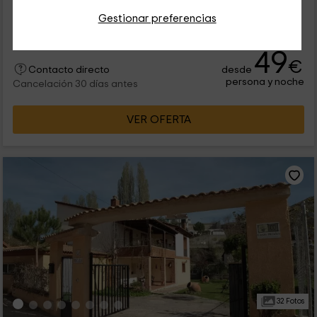
Alquiler íntegro
2 habitaciones
Gestionar preferencias
4 personas
1 baños
49
€
desde
Contacto directo
persona y noche
Cancelación 30 días antes
VER OFERTA
32 Fotos