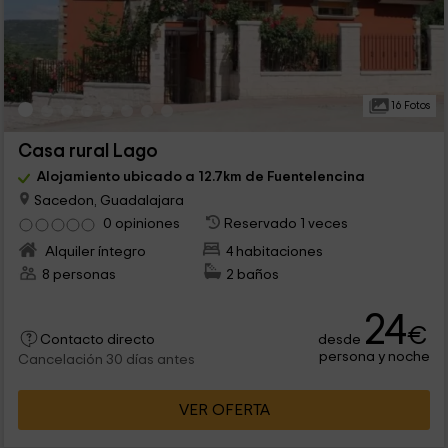
16 Fotos
Casa rural Lago
Alojamiento ubicado a 12.7km de Fuentelencina
Sacedon, Guadalajara
0 opiniones
Reservado 1 veces
Alquiler íntegro
4 habitaciones
8 personas
2 baños
24
€
desde
Contacto directo
persona y noche
Cancelación 30 días antes
VER OFERTA