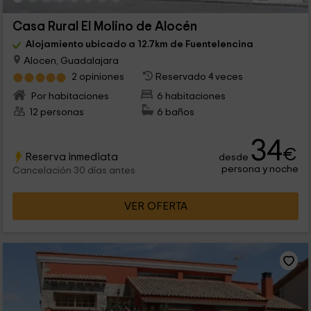
Casa Rural El Molino de Alocén
Alojamiento ubicado a 12.7km de Fuentelencina
Alocen, Guadalajara
2 opiniones
Reservado 4 veces
Por habitaciones
6 habitaciones
12 personas
6 baños
34
€
Reserva inmediata
desde
persona y noche
Cancelación 30 días antes
VER OFERTA