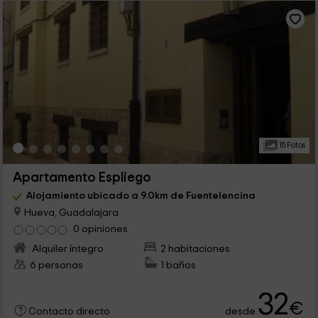
15 Fotos
Apartamento Espliego
Alojamiento ubicado a 9.0km de Fuentelencina
Hueva, Guadalajara
0 opiniones
Alquiler íntegro
2 habitaciones
6 personas
1 baños
32
€
desde
Contacto directo