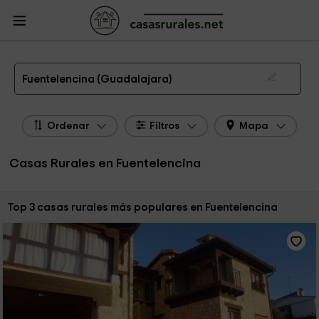
CasasRurales.net
Casas Rurales
Casas Rurales Castilla La Mancha
Casas
Rurales Guadalajara
Casas Rurales Fuentelencina
Las 3 mejores casas rurales en Fuentelencina de 2026
Fuentelencina (Guadalajara)
Ordenar
Filtros
Mapa
Casas Rurales en Fuentelencina
Ordenar por:
Top 3 casas rurales más populares en Fuentelencina