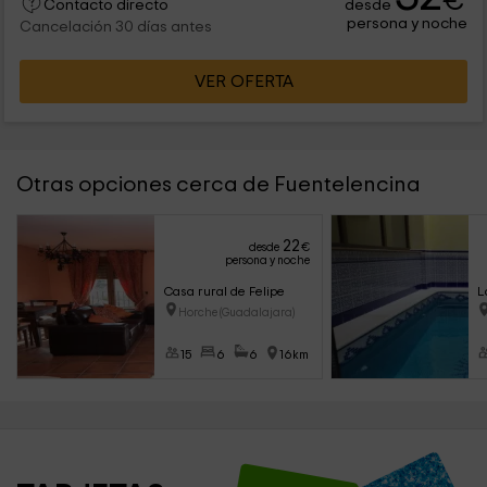
€
desde
Contacto directo
persona y noche
Cancelación 30 días antes
VER OFERTA
Otras opciones cerca de Fuentelencina
22
desde
€
persona y noche
Casa rural de Felipe
L
Horche (Guadalajara)
15
6
6
16km