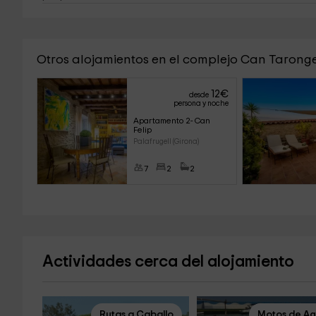
Otros alojamientos en el complejo Can Tarong
12
€
desde
persona y noche
Apartamento 2- Can 
Felip
Palafrugell (Girona)
7
2
2
Actividades cerca del alojamiento
Rutas a Caballo
Motos de A