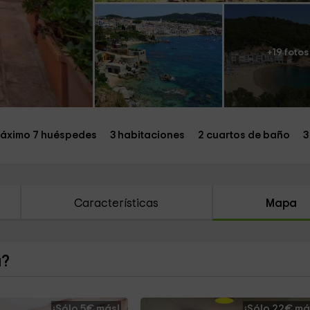
+19 fotos
áximo 7 huéspedes
3 habitaciones
2 cuartos de baño
3
Características
Mapa
a?
¡Sólo 5€ más!
¡Sólo 22€ má