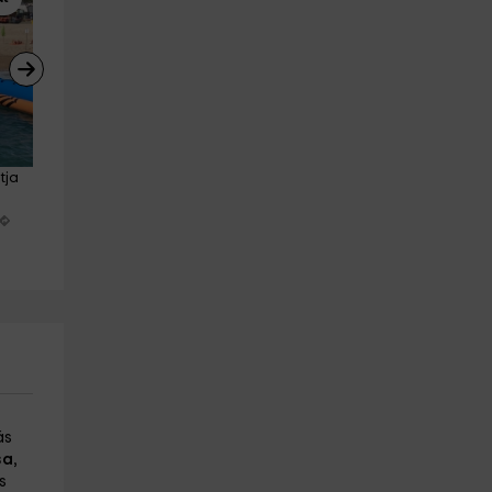
tja 
Jornada de pesca en Palamós, 
Tour en barco por las Islas 
niños hasta 10 años
Medas, 2 horas
Palamos
L' Estartit
8.7 km
15.0 km
a partir de 60€
a partir de 35€
ás
sa
,
s