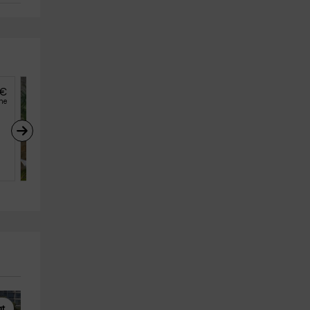
€
31
€
desde
he
persona y noche
Can Caranta- Casa 
Catalina
Pals (Girona)
8
3
4
at
Pesca
Paseos en Barco