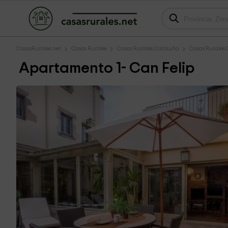
CasasRurales.net
Casas Rurales
Casas Rurales Cataluña
Casas Rurales 
Apartamento 1- Can Felip