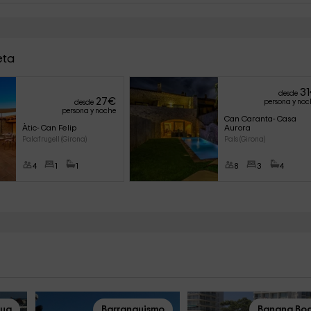
eta
31
desde
27
€
persona y noc
desde
persona y noche
Can Caranta- Casa 
Àtic- Can Felip
Aurora
Palafrugell (Girona)
Pals (Girona)
4
1
1
8
3
4
gua
Barranquismo
Banana Bo