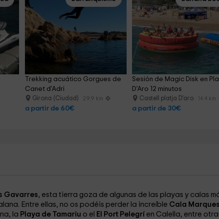
 
Trekking acuático Gorgues de 
Sesión de Magic Disk en Pla
Canet d'Adri
D'Aro 12 minutos
Girona (Ciudad)
Castell platja D'aro
29.9 km
14.4 km
a partir de 60€
a partir de 30€
s Gavarres
, esta tierra goza de algunas de las playas y calas m
na. Entre ellas, no os podéis perder la increíble
Cala Marque
na, la
Playa de Tamariu
o el
El Port Pelegrí
en Calella, entre otra