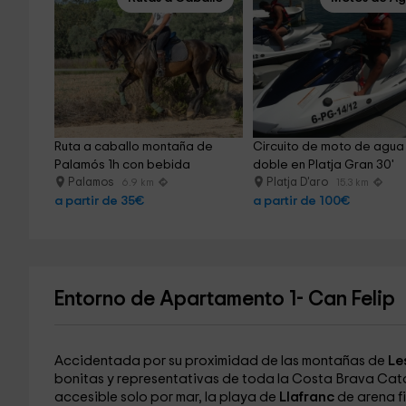
Ruta a caballo montaña de 
Circuito de moto de agua
Palamós 1h con bebida
doble en Platja Gran 30'
Palamos
Platja D'aro
6.9 km
15.3 km
a partir de 35€
a partir de 100€
Entorno de Apartamento 1- Can Felip
Accidentada por su proximidad de las montañas de
Le
bonitas y representativas de toda la Costa Brava Catala
accesible solo por mar, la playa de
Llafranc
de arena fi