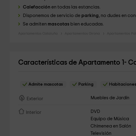
Calefacción
en todas las estancias.
Disponemos de servicio de
parking
, no dudes en con
Se admiten
mascotas
bien educadas.
Apartamentos Cataluña
Apartamentos Girona
Apartamentos Pal
Características de Apartamento 1- Ca
Admite mascotas
Parking
Habitaciones
Muebles de Jardín
Exterior
DVD
Interior
Equipo de Música
Chimenea en Salón
Televisión