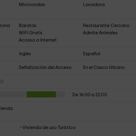
Microondas
Lavadora
 zona
Baratas
Restaurante Cercano
s
WiFi Gratis
Admite Animales
Acceso a Internet
Inglés
Español
Señalización del Acceso
En el Casco Urbano
s
De 16:00 a 22:00
vienda
- Vivienda de uso Turístico