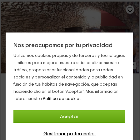
Nos preocupamos por tu privacidad
Utilizamos cookies propias y de terceros y tecnologías
similares para mejorar nuestro sitio, analizar nuestro
25 Fotos
tráfico, proporcionar funcionalidades para redes
sociales y personalizar el contenido y la publicidad en
Ses Garites
función de tus hábitos de navegación, que aceptas
Alojamiento ubicado a 1.5km de Els Masos De Pals
haciendo clic en el botón 'Aceptar'. Más información
Pals, Girona
sobre nuestra
Política de cookies.
0 opiniones
Reservado 1 veces
Por habitaciones
7 habitaciones
Aceptar
15 personas
6 baños
45
Gestionar preferencias
€
desde
Contacto directo