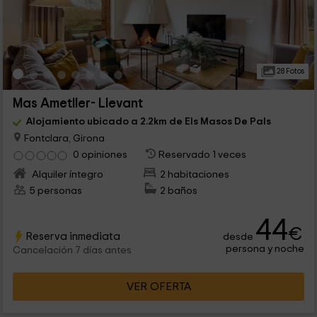
28 Fotos
Mas Ametller- Llevant
Alojamiento ubicado a 2.2km de Els Masos De Pals
Fontclara, Girona
0 opiniones
Reservado 1 veces
Alquiler íntegro
2 habitaciones
5 personas
2 baños
44
€
Reserva inmediata
desde
persona y noche
Cancelación 7 días antes
VER OFERTA