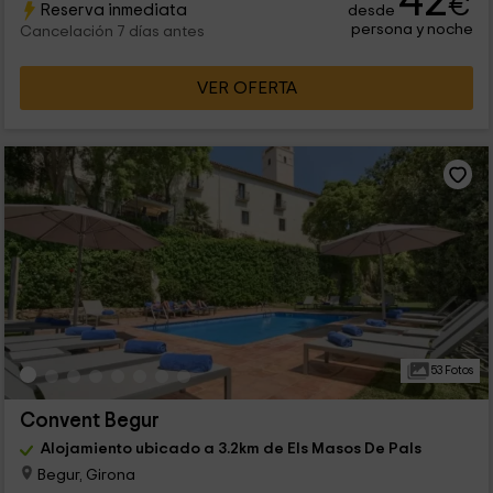
42
€
Reserva inmediata
desde
persona y noche
Cancelación 7 días antes
VER OFERTA
53 Fotos
Convent Begur
Alojamiento ubicado a 3.2km de Els Masos De Pals
Begur, Girona