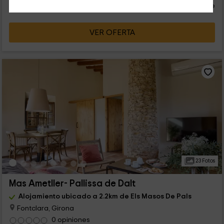
persona y noche
Cancelación 7 días antes
VER OFERTA
23 Fotos
Mas Ametller- Pallissa de Dalt
Alojamiento ubicado a 2.2km de Els Masos De Pals
Fontclara, Girona
0 opiniones