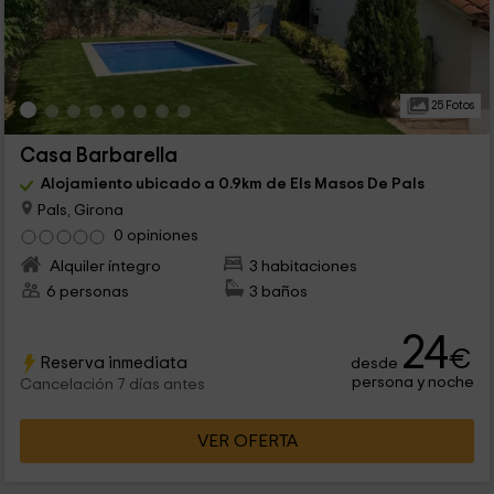
25 Fotos
Casa Barbarella
Alojamiento ubicado a 0.9km de Els Masos De Pals
Pals, Girona
0 opiniones
Alquiler íntegro
3 habitaciones
6 personas
3 baños
24
€
Reserva inmediata
desde
persona y noche
Cancelación 7 días antes
VER OFERTA