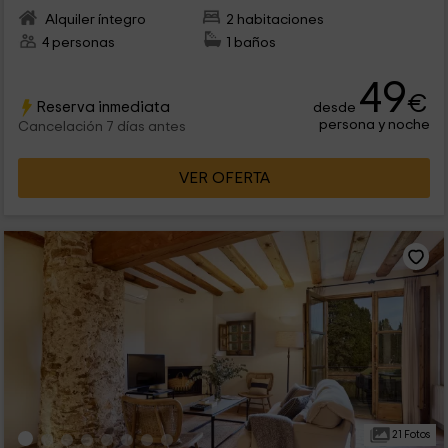
Alquiler íntegro
2 habitaciones
4 personas
1 baños
49
€
Reserva inmediata
desde
persona y noche
Cancelación 7 días antes
VER OFERTA
21 Fotos