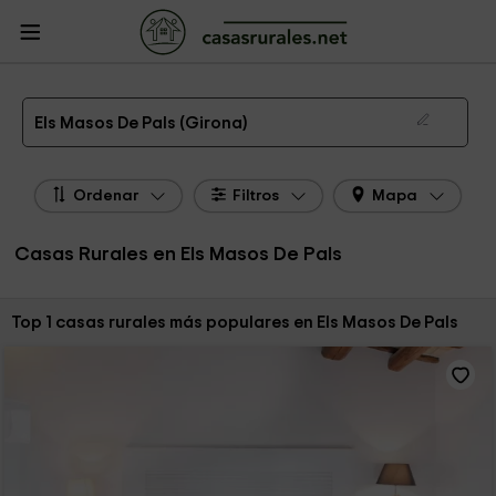
CasasRurales.net
Casas Rurales
Casas Rurales Cataluña
Casas Rurales
Girona
Casas Rurales Els Masos De Pals
Las 1 mejores casas rurales en Els Masos De Pals de 2026
Els Masos De Pals (Girona)
Ordenar
Filtros
Mapa
Casas Rurales en Els Masos De Pals
Ordenar por:
Top 1 casas rurales más populares en Els Masos De Pals