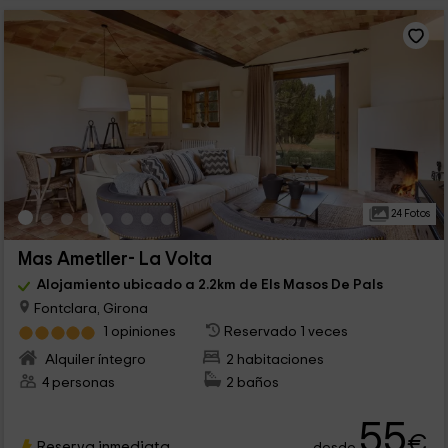
24 Fotos
Mas Ametller- La Volta
Alojamiento ubicado a 2.2km de Els Masos De Pals
Fontclara, Girona
1 opiniones
Reservado 1 veces
Alquiler íntegro
2 habitaciones
4 personas
2 baños
55
€
Reserva inmediata
desde