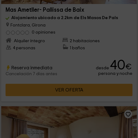
Mas Ametller- Pallissa de Baix
Alojamiento ubicado a 2.2km de Els Masos De Pals
Fontclara, Girona
0 opiniones
Alquiler íntegro
2 habitaciones
4 personas
1 baños
40
€
Reserva inmediata
desde
persona y noche
Cancelación 7 días antes
VER OFERTA