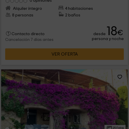
0 opiniones
Alquiler íntegro
4 habitaciones
8 personas
2 baños
18
€
desde
Contacto directo
persona y noche
Cancelación 7 días antes
VER OFERTA
25 Fotos