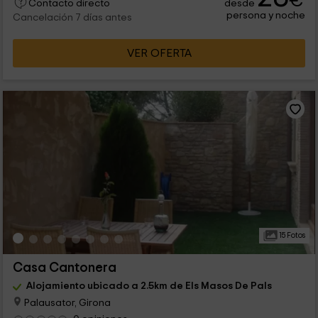
€
desde
Contacto directo
persona y noche
Cancelación 7 días antes
VER OFERTA
15 Fotos
Casa Cantonera
Alojamiento ubicado a 2.5km de Els Masos De Pals
Palausator, Girona