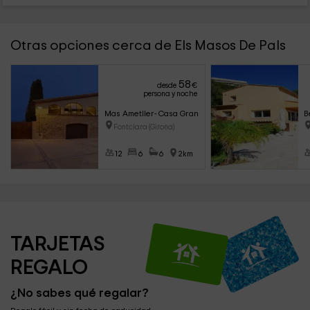
Otras opciones cerca de Els Masos De Pals
58
desde
€
persona y noche
Mas Ametller- Casa Gran
B
Fontclara (Girona)
12
6
6
2km
TARJETAS 
REGALO
¿No sabes qué regalar?