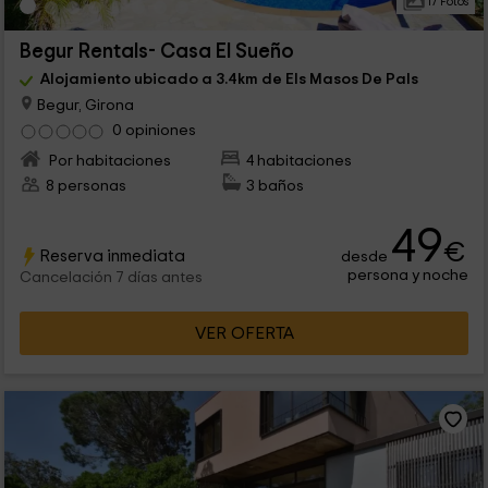
17 Fotos
Begur Rentals- Casa El Sueño
Alojamiento ubicado a 3.4km de Els Masos De Pals
Begur, Girona
0 opiniones
Por habitaciones
4 habitaciones
8 personas
3 baños
49
€
Reserva inmediata
desde
persona y noche
Cancelación 7 días antes
VER OFERTA