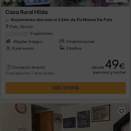
Casa Rural Hilda
Alojamiento ubicado a 2.6km de Els Masos De Pals
Pals, Girona
0 opiniones
Alquiler íntegro
3 habitaciones
8 personas
2 baños
49
€
desde
Contacto directo
persona y noche
Cancelación 7 días antes
VER OFERTA