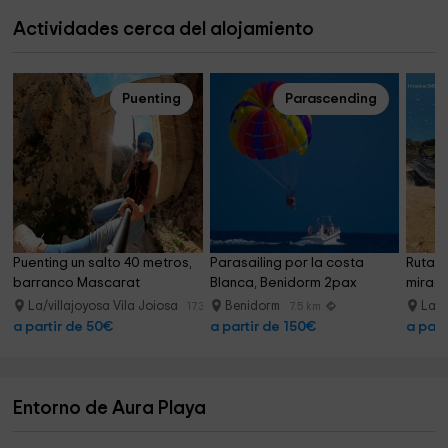
Actividades cerca del alojamiento
Puenting
Parascending
Puenting un salto 40 metros, 
Parasailing por la costa 
Ruta e
barranco Mascarat
Blanca, Benidorm 2pax
mirado
La/villajoyosa Vila Joiosa
Benidorm
La/v
17.3 km
7.5 km
a partir de 50€
a partir de 150€
a part
Entorno de Aura Playa