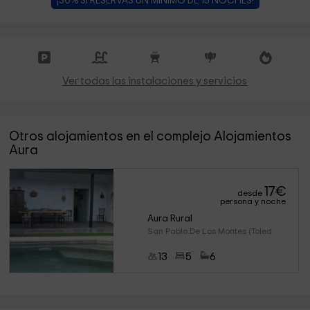
¡30% SI RESERVAS UN MÍNIMO DE 15 NOCHES!
Ver todas las instalaciones y servicios
Otros alojamientos en el complejo Alojamientos
Aura
17
€
desde
persona y noche
Aura Rural
San Pablo De Los Montes (Toled
13
5
6