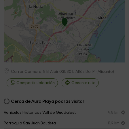
Carrer Cormorà, 8 El Albir
03580
L' Alfàs Del Pi
(
Alicante
)
Compartir ubicación
Generar ruta
Cerca de Aura Playa podrás visitar:
Vehículos Históricos Vall de Guadalest
9,8 km
Parroquia San Juan Bautista
11,9 km