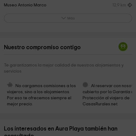
Museo Antonio Marco
12,9 km
Museo Histórico Medieval de Tortura
12,9 km
Más
Sal and Pepper Musem
13,0 km
Casa Orduña
13,0 km
Nuestro compromiso contigo
Cementerio
13,0 km
Ayuntamiento de Guadalest
13,0 km
Te garantizamos la mejor calidad de nuestros alojamientos y
servicios
Parque del Mora
13,0 km
Ayuntamiento de El Castell de Guadalest
13,1 km
No cargamos comisiones a los 
Al reservar con nosotr
viajeros, sino a los alojamientos. 
cubierto por la Garantía de
Cueva De Las Calaberas Alicante
13,7 km
Por eso te ofrecemos siempre el 
Protección al viajero de 
mejor precio.
CasasRurales.net
Ayuntamiento de Benimantell
13,7 km
San Vicente Mártir
13,8 km
Los interesados en Aura Playa también han
Minnekirken
14,4 km