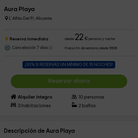
Aura Playa
L' Alfàs Del Pi, Alicante
22
€
Reserva inmediata
desde
persona y noche
Cancelación 7 días
Precio fin de semana desde 550€
¡30% SI RESERVAS UN MÍNIMO DE 15 NOCHES!
Reservar ahora
Alquiler íntegro
10
personas
3
habitaciones
2
baños
Descripción de Aura Playa