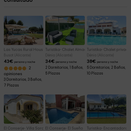
consultado
Iglesia Adventista del Séptimo Día en Villajoyosa
14,6 km
Las Yucas Rural House
Turistika- Chalet Almadrava
Turistika- Chalet priva
Busot (Alicante)
Dénia (Alicante)
Dénia (Alicante)
43
€
34
€
38
€
persona y noche
persona y noche
persona y noche
2 Dormitorios, 1 Baños,
5 Dormitorios, 2 Baños,
2
5 Plazas
10 Plazas
opiniones
3 Dormitorios, 3 Baños,
7 Plazas
El Conserje- Villa Soramar Basetes
El Conserje- El Sueño
Turistika- Encantadora 