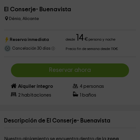
El Conserje- Buenavista
Dénia, Alicante
14
€
Reserva inmediata
desde
persona y noche
Cancelación 30 días
Precio fin de semana desde 110€
Reservar ahora
Alquiler íntegro
4
personas
2
habitaciones
1
baños
Descripción de El Conserje- Buenavista
Nuestro alojamiento se encuentra dentro de la
zona