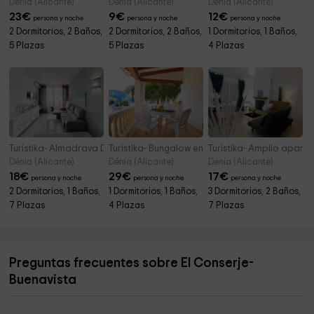
Dénia (Alicante)
Dénia (Alicante)
Dénia (Alicante)
23
€
9
€
12
€
persona y noche
persona y noche
persona y noche
2 Dormitorios, 2 Baños,
2 Dormitorios, 2 Baños,
1 Dormitorios, 1 Baños,
5 Plazas
5 Plazas
4 Plazas
Turistika- Almadrava Dúplex
Turistika- Bungalow en el Montgó
Turistika- Amplio apart
Dénia (Alicante)
Dénia (Alicante)
Dénia (Alicante)
18
€
29
€
17
€
persona y noche
persona y noche
persona y noche
2 Dormitorios, 1 Baños,
1 Dormitorios, 1 Baños,
3 Dormitorios, 2 Baños,
7 Plazas
4 Plazas
7 Plazas
Preguntas frecuentes sobre El Conserje-
Buenavista