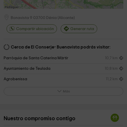
Bonavista 9
03700
Dénia
(
Alicante
)
Compartir ubicación
Generar ruta
Cerca de El Conserje- Buenavista podrás visitar:
Parròquia de Santa Caterina Màrtir
10,7 km
Ayuntamiento de Teulada
10,8 km
Agrobenissa
11,2 km
Forum Spain
12,2 km
Más
Ayuntamiento de Benissa
12,7 km
Seu Universitària
12,7 km
Nuestro compromiso contigo
Sala del Consell
12,8 km