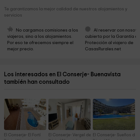
Lonja de contratación
12,8 km
Te garantizamos la mejor calidad de nuestros alojamientos y
servicios
Casa Museo Abargues Benissa
12,8 km
Ayuntamiento de Benisa
12,8 km
No cargamos comisiones a los 
Al reservar con nosotr
viajeros, sino a los alojamientos. 
cubierto por la Garantía de
Palacio de los Torres Orduña
12,8 km
Por eso te ofrecemos siempre el 
Protección al viajero de 
mejor precio.
CasasRurales.net
Dolores Piera Park
12,9 km
Parque
12,9 km
Los interesados en El Conserje- Buenavista
Parròquia Puríssima Xiqueta i Sant Pere Apòstol
12,9 km
también han consultado
Parroquia Purísima Xiqueta Y San Pedro Apóstol
12,9 km
El Conserje- El Fortí
El Conserje- Vergel de Denia D034
El Conserje- Sueños del 