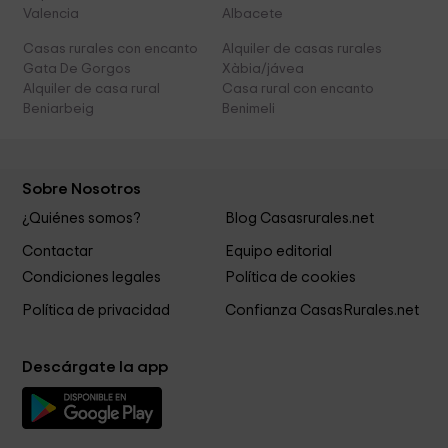
Valencia
Albacete
Casas rurales con encanto
Alquiler de casas rurales
Gata De Gorgos
Xàbia/jávea
Alquiler de casa rural
Casa rural con encanto
Beniarbeig
Benimeli
Sobre Nosotros
¿Quiénes somos?
Blog Casasrurales.net
Contactar
Equipo editorial
Condiciones legales
Política de cookies
Política de privacidad
Confianza CasasRurales.net
Descárgate la app