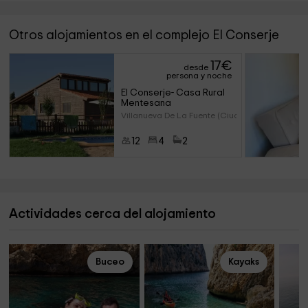
Otros alojamientos en el complejo El Conserje
17
€
desde
persona y noche
El Conserje- Casa Rural 
Mentesana
Villanueva De La Fuente (Ciuda
12
4
2
Actividades cerca del alojamiento
Buceo
Kayaks