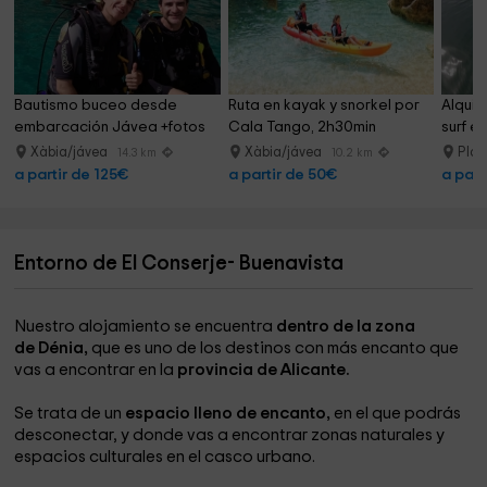
Bautismo buceo desde 
Ruta en kayak y snorkel por 
Alquil
embarcación Jávea +fotos 
Cala Tango, 2h30min
surf e
2.5h
Xàbia/jávea
Xàbia/jávea
Play
14.3 km
10.2 km
a partir de 125€
a partir de 50€
a part
Entorno de El Conserje- Buenavista
Nuestro alojamiento se encuentra
dentro de la zona
de Dénia,
que es uno de los destinos con más encanto que
vas a encontrar en la
provincia de Alicante.
Se trata de un
espacio lleno de encanto,
en el que podrás
desconectar, y donde vas a encontrar zonas naturales y
espacios culturales en el casco urbano.