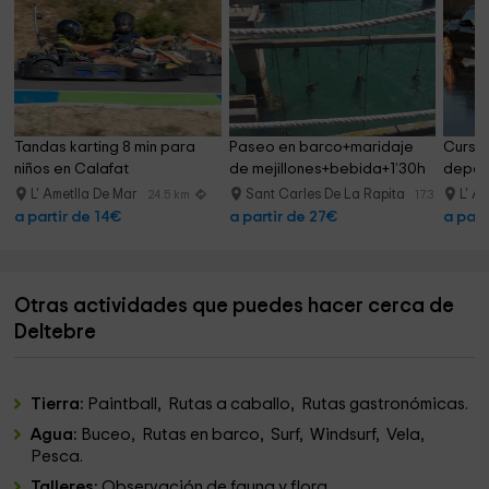
Tandas karting 8 min para 
Paseo en barco+maridaje 
Curso
niños en Calafat
de mejillones+bebida+1’30h
deport
L' Ametlla De Mar
Sant Carles De La Rapita
L' A
24.5 km
17.3 km
a partir de 14€
a partir de 27€
a part
Otras actividades que puedes hacer cerca de
Deltebre
Tierra:
Paintball, Rutas a caballo, Rutas gastronómicas.
Agua:
Buceo, Rutas en barco, Surf, Windsurf, Vela,
Pesca.
Talleres:
Observación de fauna y flora.