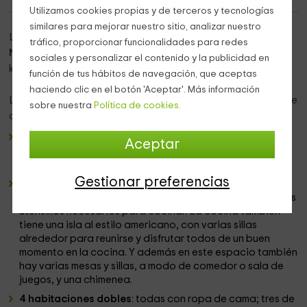
Utilizamos cookies propias y de terceros y tecnologías
similares para mejorar nuestro sitio, analizar nuestro
La
casa rural Lo Vivet
se encuentra en pleno
Parque
tráfico, proporcionar funcionalidades para redes
Natural del Delta del Ebro
,
Tarragona,
y a poco más de 5
sociales y personalizar el contenido y la publicidad en
km de la población de
Deltebre
, en el
Bajo Ebro
.
función de tus hábitos de navegación, que aceptas
haciendo clic en el botón 'Aceptar'. Más información
La casa está pensada para
8 personas
, con
wifi
y se divide
sobre nuestra
Política de cookies.
de la siguiente manera:
Salón-comedor: con una zona con sillones y televisión,
Aceptar
para descansar y relajarse; y otra zona con una gran
mesa de comedor.
Gestionar preferencias
Cocina: muy amplia con microondas, horno, lavavajillas,
vitrocerámica, campana, frigorífico y todo el menaje y los
utensilios necesarios para cocinar. La cocina también
tiene una isla al estilo americano, con varias sillas
alrededor para reunirse y disfrutar todos de un buen
momento en la cocina. Y además en este espacio también
hay varias mesas y sillas, a modo de comedor o sala de
juegos, y una chimenea.
4 habitaciones dobles
: todas con ropa de cama; tres de