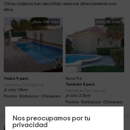
Otros viajeros han decidido reservar directamente con
ellos.
¡Sólo 15€ más!
¡Sólo 3€ más!
Hasta 9 pers.
Nota 9.6
También 8 pers.
Deltebre (Tarragona)
¡A sólo 1.8km!
Deltebre (Tarragona)
¡A sólo 2.0km!
Piscina · Barbacoa · Chimenea
Piscina · Barbacoa · Chimenea
Nos preocupamos por tu
privacidad
Descripción de Lo Vivet