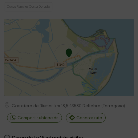
Casas Rurales Costa Dorada
Carretera de Riumar, km 18,5
43580
Deltebre
(
Tarragona
)
Compartir ubicación
Generar ruta
Cerca de Lo Vivet podrás visitar: