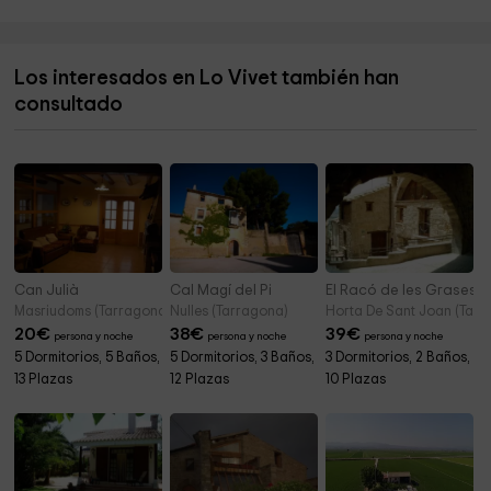
Illa de Sapinya
14,1 km
Los interesados en Lo Vivet también han
Ayuntamiento de Camarles
14,2 km
consultado
Parròquia Sant Jaume Apòstol
14,4 km
Can Julià
Cal Magí del Pi
El Racó de les Grases
Masriudoms (Tarragona)
Nulles (Tarragona)
Horta De Sant Joan (Tarr
20
€
38
€
39
€
persona y noche
persona y noche
persona y noche
5 Dormitorios, 5 Baños,
5 Dormitorios, 3 Baños,
3 Dormitorios, 2 Baños,
13 Plazas
12 Plazas
10 Plazas