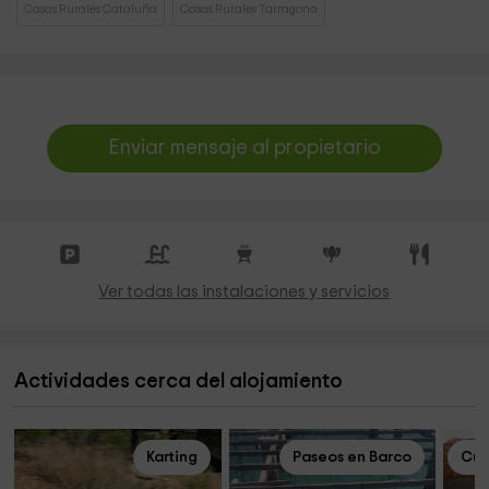
Casas Rurales Cataluña
Casas Rurales Tarragona
Enviar mensaje al propietario
Ver todas las instalaciones y servicios
Actividades cerca del alojamiento
Karting
Paseos en Barco
Cur