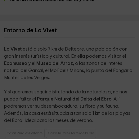
Entorno de Lo Vivet
Lo Vivet
está a solo 7 km de Deltebre, una población con
gran interés turístico y cultural. En ella podemos visitar el
Ecomuseo
y el
Museo del Arroz,
o las zonas de interés
natural del Garxal, el Molí dels Mirons, la punta del Fangar o
Muntell de les Verges.
Y si queremos seguir disfrutando de la naturaleza, no nos
puede faltar el
Parque Natural del Delta del Ebro
. Allí
podremos ver su desembocadura, su flora y su fauna.
Además, la casa está situada a tan solo 1 km de las playas
del Ebro, ideal para los meses de verano.
Casas Rurales Deltebre
Casas Rurales Terres de l'Ebre