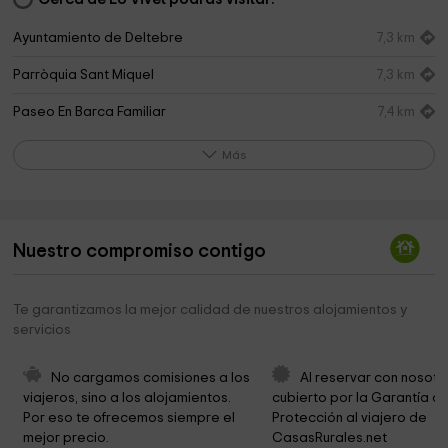
Ayuntamiento de Deltebre
7,3 km
Parròquia Sant Miquel
7,3 km
Paseo En Barca Familiar
7,4 km
Passeig del riu Ebre
7,7 km
Más
Ayuntamiento de Deltebre
8,4 km
Ecomuseu
8,4 km
Nuestro compromiso contigo
Parròquia Sant Jaume
8,9 km
Parc Del Riu
10,3 km
Te garantizamos la mejor calidad de nuestros alojamientos y
servicios
Parròquia
10,4 km
Parc Natural del Delta de l?Ebre
11,9 km
No cargamos comisiones a los 
Al reservar con nosotr
viajeros, sino a los alojamientos. 
cubierto por la Garantía de
Mirador de La bassa de les Olles
12,8 km
Por eso te ofrecemos siempre el 
Protección al viajero de 
mejor precio.
CasasRurales.net
Area AC Delta-Poble Nou
13,7 km