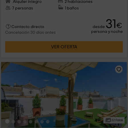
Alquiler íntegro
2 habitaciones
7 personas
1 baños
31
€
desde
Contacto directo
persona y noche
Cancelación 30 días antes
VER OFERTA
22 Fotos