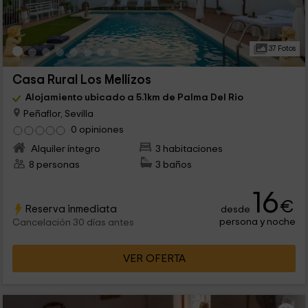
37 Fotos
Casa Rural Los Mellizos
Alojamiento ubicado a 5.1km de Palma Del Rio
Peñaflor, Sevilla
0 opiniones
Alquiler íntegro
3 habitaciones
8 personas
3 baños
16
€
Reserva inmediata
desde
persona y noche
Cancelación 30 días antes
VER OFERTA