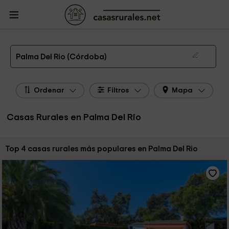
CasasRurales.net
Casas Rurales
Casas Rurales Andalucía
Casas Rurales
Córdoba
Casas Rurales Palma Del Rio
Las 4 mejores casas rurales en Palma Del Rio de 2026
Palma Del Rio (Córdoba)
Ordenar
Filtros
Mapa
Casas Rurales en Palma Del Rio
Ordenar por:
Top 4 casas rurales más populares en Palma Del Rio