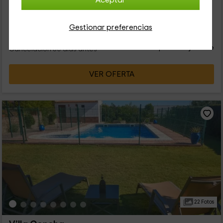
Aceptar
8 personas
2 baños
Gestionar preferencias
20
€
desde
Contacto directo
persona y noche
Cancelación 30 días antes
VER OFERTA
22 Fotos