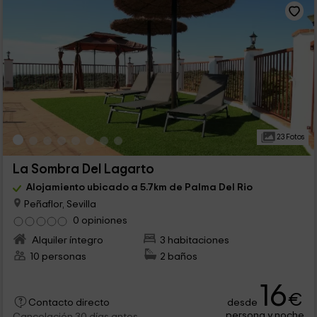
23 Fotos
La Sombra Del Lagarto
Alojamiento ubicado a 5.7km de Palma Del Rio
Peñaflor, Sevilla
0 opiniones
Alquiler íntegro
3 habitaciones
10 personas
2 baños
16
€
desde
Contacto directo
persona y noche