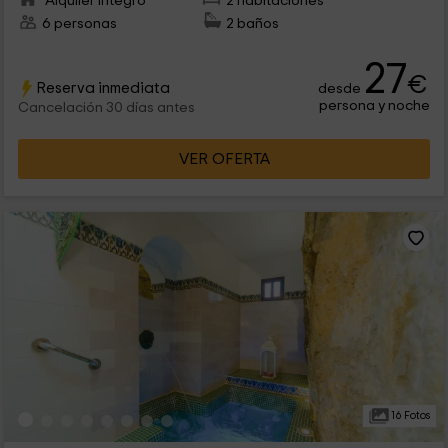
Alquiler íntegro
2 habitaciones
6 personas
2 baños
27
€
Reserva inmediata
desde
persona y noche
Cancelación 30 días antes
VER OFERTA
16 Fotos