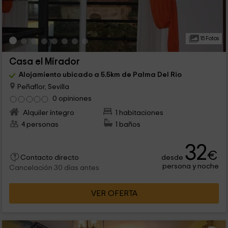
15 Fotos
Casa el Mirador
Alojamiento ubicado a 5.5km de Palma Del Rio
Peñaflor, Sevilla
0 opiniones
Alquiler íntegro
1 habitaciones
4 personas
1 baños
32
€
desde
Contacto directo
persona y noche
Cancelación 30 días antes
VER OFERTA