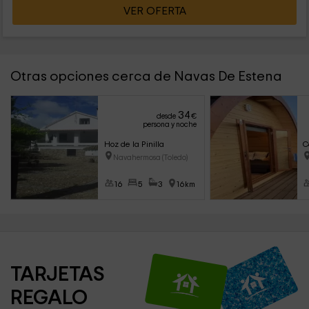
VER OFERTA
Otras opciones cerca de Navas De Estena
34
desde
€
persona y noche
Hoz de la Pinilla
C
Navahermosa (Toledo)
16
5
3
16km
TARJETAS 
REGALO