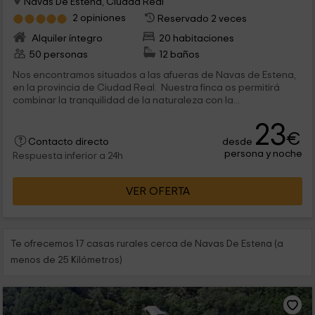
Navas De Estena, Ciudad Real
2 opiniones
Reservado 2 veces
Alquiler íntegro
20 habitaciones
50 personas
12 baños
Nos encontramos situados a las afueras de Navas de Estena,
en la provincia de Ciudad Real. Nuestra finca os permitirá
combinar la tranquilidad de la naturaleza con la...
23
€
desde
Contacto directo
persona y noche
Respuesta inferior a 24h
VER OFERTA
Te ofrecemos 17 casas rurales cerca de Navas De Estena (a
menos de 25 Kilómetros)