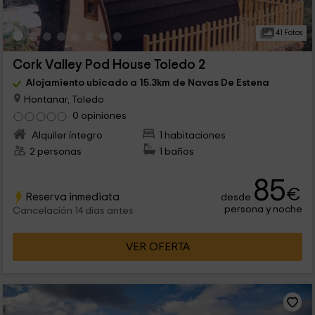
41 Fotos
Cork Valley Pod House Toledo 2
Alojamiento ubicado a 15.3km de Navas De Estena
Hontanar, Toledo
0 opiniones
Alquiler íntegro
1 habitaciones
2 personas
1 baños
85
€
Reserva inmediata
desde
persona y noche
Cancelación 14 días antes
VER OFERTA