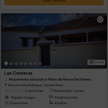
VER OFERTA
16 Fotos
Las Canteras
Alojamiento ubicado a 9.6km de Navas De Estena
Retuerta De Bullaque, Ciudad Real
0 opiniones
Reservado 1 veces
Alquiler íntegro
4 habitaciones
8 personas
4 baños