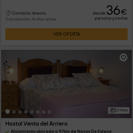
36
€
desde
Contacto directo
persona y noche
Cancelación 14 días antes
VER OFERTA
21 Fotos
Hostal Venta del Arriero
Alojamiento ubicado a 9.7km de Navas De Estena