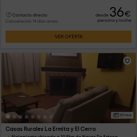
36
€
desde
Contacto directo
persona y noche
Cancelación 14 días antes
VER OFERTA
25 Fotos
Casas Rurales La Ermita y El Cerro
Alojamiento ubicado a 10.5km de Navas De Estena