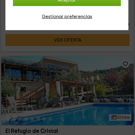
Aceptar
35
€
Gestionar preferencias
Reserva inmediata
desde
persona y noche
Cancelación 14 días antes
VER OFERTA
22 Fotos
El Refugio de Cristal