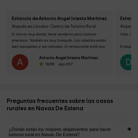
Estancia de Antonio Angel Iniesta Martinez
Estanci
Alojado en Lincetur- Centro de Turismo Rural
Alojado e
El sitio es muy bonito, tiene senderos para caminar 
Hola, nues
preciosos. También es muy tranquilo. Las cabañas están 
bien equipadas y son cómodas. El restaurante está muy 
El alojamie
bien y tienen comida excelente y...
personal e
Antonio Angel Iniesta Martinez
A
D
10
/10
ago-2017
Piscina li
Preguntas frecuentes sobre las casas
rurales en Navas De Estena
¿Dónde están los mejores alojamientos para hacer
turismo rural en Navas De Estena?