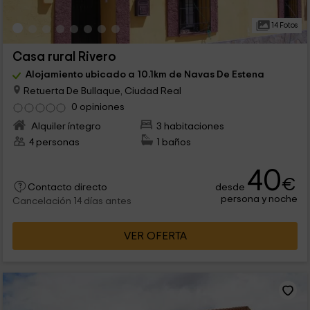
14 Fotos
Casa rural Rivero
Alojamiento ubicado a 10.1km de Navas De Estena
Retuerta De Bullaque, Ciudad Real
0 opiniones
Alquiler íntegro
3 habitaciones
4 personas
1 baños
40
€
desde
Contacto directo
persona y noche
Cancelación 14 días antes
VER OFERTA