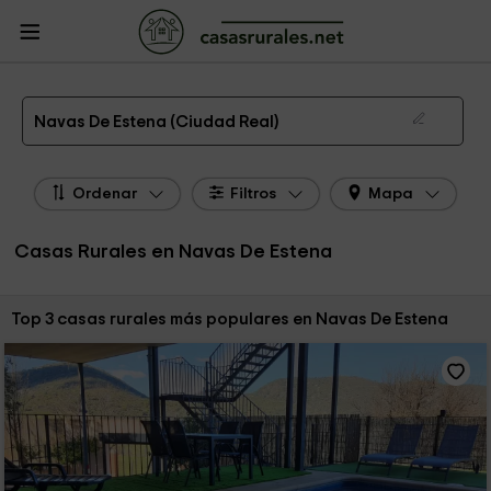
CasasRurales.net
Casas Rurales
Casas Rurales Castilla La Mancha
Casas
Rurales Ciudad Real
Casas Rurales Navas De Estena
Las 3 mejores casas rurales en Navas De Estena de 2026
Navas De Estena (Ciudad Real)
Ordenar
Filtros
Mapa
Casas Rurales en Navas De Estena
Ordenar por:
Top 3 casas rurales más populares en Navas De Estena