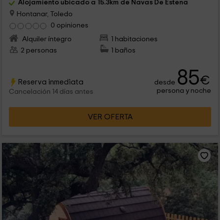
Alojamiento ubicado a 15.3km de Navas De Estena
Hontanar, Toledo
0 opiniones
Alquiler íntegro
1 habitaciones
2 personas
1 baños
85
€
Reserva inmediata
desde
persona y noche
Cancelación 14 días antes
VER OFERTA