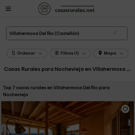
CasasRurales.net
Casas Rurales
Casas Rurales Comunidad Valenciana
Casas Rurales Castellón
Casas Rurales Villahermosa Del Rio
Casas Rurales Nochevieja en Villahermosa Del Rio
Villahermosa Del Rio (Castellón)
Ordenar
Filtros (1)
Mapa
Casas Rurales para Nochevieja en Villahermosa Del Rio
Ordenar por:
Top 7 casas rurales en Villahermosa Del Rio para
Nochevieja