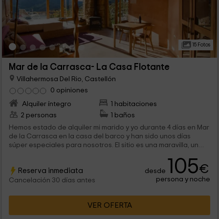
15 Fotos
Mar de la Carrasca- La Casa Flotante
Villahermosa Del Rio, Castellón
0 opiniones
Alquiler íntegro
1 habitaciones
2 personas
1 baños
Hemos estado de alquiler mi marido y yo durante 4 días en Mar
de la Carrasca en la casa del barco y han sido unos días
súper especiales para nosotros. El sitio es una maravilla, un
paraje precioso que te invita a desconectar del estrés y de
105
tus preocupaciones, en el que te sientes muy a gusto con la
€
Reserva inmediata
desde
naturaleza. Nuestra estancia ha sido perfecta, caminar por la
persona y noche
naturaleza, ver el nacimiento del río Carbo, visitar los
Cancelación 30 días antes
preciosos pueblecitos de los alrededores, donde la gente es
súper agradable y puedes encontrar un taller artesanal de
VER OFERTA
cerámica y joyas muy chulas, unas panaderías de esas de
horno de leña que hacen dulces buenísimos y un pan delicioso