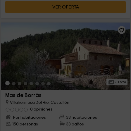
trato, explicando punto por punto todas y cada una nuestras
VER OFERTA
consultas y o bien dudas, entonces las cabañas en un
ambiente natural fantástico, la separacion con las otras, te
hace sentir tal y como si estuvieramos solos en el medio del
bosque, paz total, calma absoluta, en exactamente la misma,
impecable en todos y cada uno de los aspectos, no falta nada
de nada, la higiene diez puntos, esto es que para despejar la
psique, relajarse y olvidarse de los menesteres rutinarios, esos
que nos generan el tan mencionado estres, el sitio, el
ambiente, el trato etcétera
21 Fotos
Mas de Borràs
Villahermosa Del Rio, Castellón
0 opiniones
Por habitaciones
38 habitaciones
150 personas
38 baños