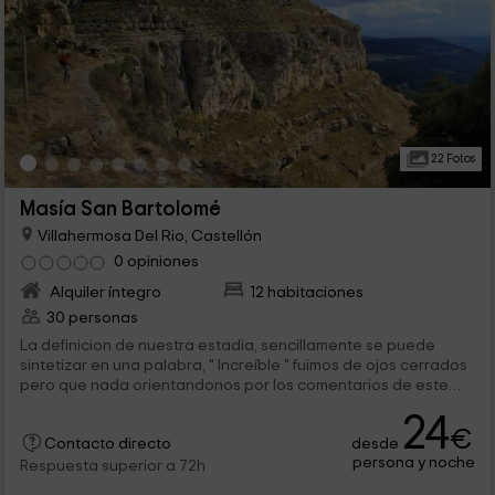
22 Fotos
Masía San Bartolomé
Villahermosa Del Rio, Castellón
0 opiniones
Alquiler íntegro
12 habitaciones
30 personas
La definicion de nuestra estadia, sencillamente se puede
sintetizar en una palabra, " Increíble " fuimos de ojos cerrados
pero que nada orientandonos por los comentarios de este
foro de discusión, y a fuerza de ser honestos, todo cuanto
24
aquí han escrito precedentes visitantes, es preciso, nos
€
desde
quedamos muy conformes por muchas razones, la primera el
Contacto directo
persona y noche
recibimiento y la calidad de gente que hallamos tanto en Ana
Respuesta superior a 72h
como en Xavi, absolutamente preparados y afables en su