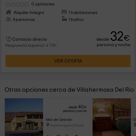
0 opiniones
Alquiler íntegro
1 habitaciones
4 personas
1 baños
32
€
desde
Contacto directo
persona y noche
Respuesta superior a 72h
VER OFERTA
Otras opciones cerca de Villahermosa Del Rio
40
desde
€
persona y noche
Mas de Cebrián
C
Puertomingalvo (Teruel)