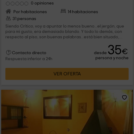
0 opiniones
Por habitaciones
14 habitaciones
31 personas
Siendo Crítico, voy a apuntar lo menos bueno...el jergón, que
para mi gusto, era demasiado blando. Y todo lo demás, con
respecto al piso, son buenas palabras...está bien situado,
realmente bien pertrechado, y en buena zona del pueblo.La
35
atención de los dueños es EXCELENTE, y se preocupan mucho
€
desde
de que estés agusto y bien, siempre y en todo momento, sin
Contacto directo
persona y noche
incordiar. Hay una terraza, que con poca luz, se ven las
Respuesta inferior a 24h
estrellas de una manera increíble.
VER OFERTA