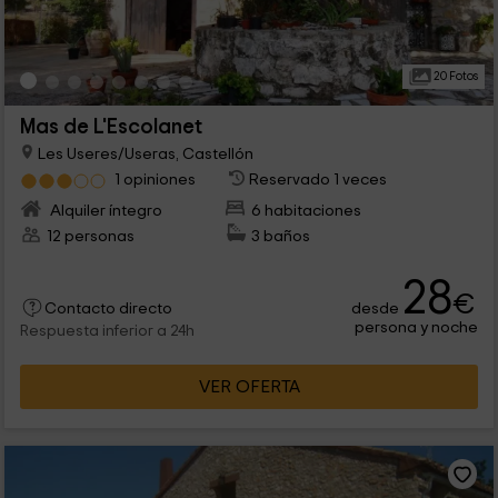
20 Fotos
Mas de L'Escolanet
Les Useres/Useras, Castellón
1 opiniones
Reservado 1 veces
Alquiler íntegro
6 habitaciones
12 personas
3 baños
28
€
desde
Contacto directo
persona y noche
Respuesta inferior a 24h
VER OFERTA