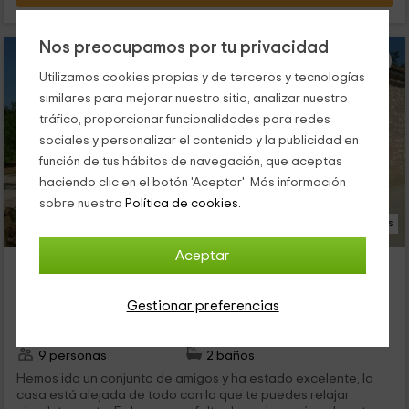
Nos preocupamos por tu privacidad
Utilizamos cookies propias y de terceros y tecnologías
similares para mejorar nuestro sitio, analizar nuestro
tráfico, proporcionar funcionalidades para redes
sociales y personalizar el contenido y la publicidad en
función de tus hábitos de navegación, que aceptas
haciendo clic en el botón 'Aceptar'. Más información
sobre nuestra
Política de cookies.
16 Fotos
Aceptar
Mas Els Vilars
Les Useres/Useras, Castellón
Gestionar preferencias
0 opiniones
Alquiler íntegro
4 habitaciones
9 personas
2 baños
Hemos ido un conjunto de amigos y ha estado excelente, la
casa está alejada de todo con lo que te puedes relajar