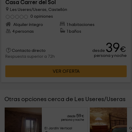
Casa Carrer del Sol
Les Useres/Useras, Castellón
0 opiniones
Alquiler íntegro
1 habitaciones
4 personas
1 baños
39
€
desde
Contacto directo
persona y noche
Respuesta superior a 72h
VER OFERTA
Otras opciones cerca de Les Useres/Useras
59
desde
€
persona y noche
El Jardín Vertical
C