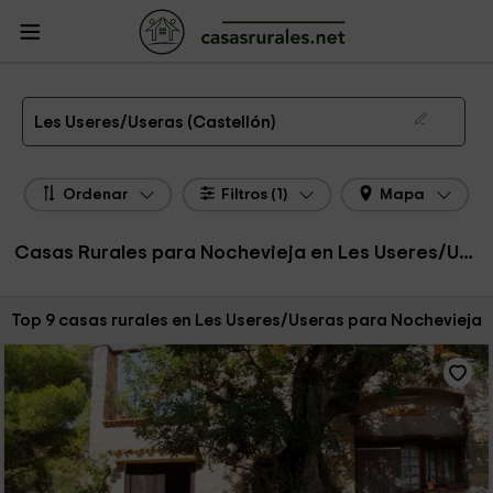
CasasRurales.net
Casas Rurales
Casas Rurales Comunidad Valenciana
Casas Rurales Castellón
Casas Rurales Les Useres/Useras
Casas Rurales Nochevieja en Les Useres/Useras
Les Useres/Useras (Castellón)
Ordenar
Filtros (1)
Mapa
Casas Rurales para Nochevieja en Les Useres/Useras
Ordenar por:
Top 9 casas rurales en Les Useres/Useras para Nochevieja