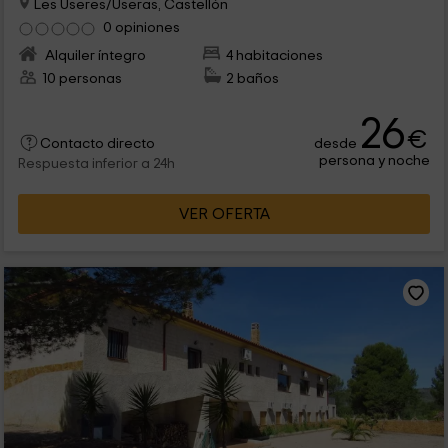
Les Useres/Useras, Castellón
0 opiniones
Alquiler íntegro
4 habitaciones
10 personas
2 baños
26
€
desde
Contacto directo
persona y noche
Respuesta inferior a 24h
VER OFERTA