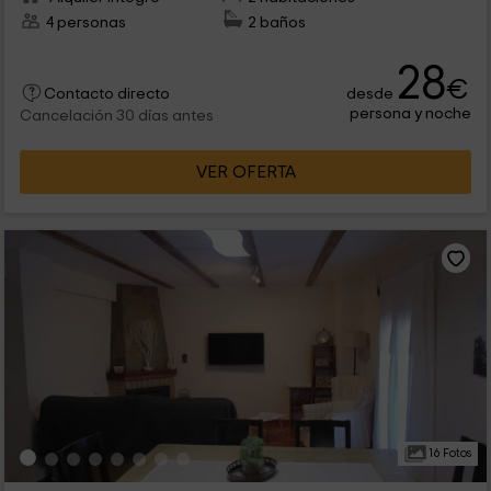
4 personas
2 baños
28
€
desde
Contacto directo
persona y noche
Cancelación 30 días antes
VER OFERTA
16 Fotos