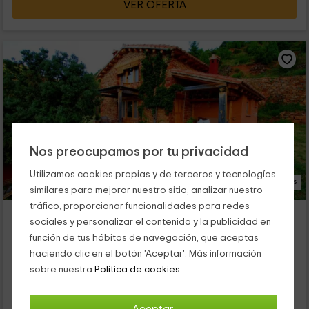
VER OFERTA
Nos preocupamos por tu privacidad
Utilizamos cookies propias y de terceros y tecnologías
36 Fotos
similares para mejorar nuestro sitio, analizar nuestro
tráfico, proporcionar funcionalidades para redes
Casa de campo Laldeta
sociales y personalizar el contenido y la publicidad en
Puertomingalvo, Teruel
función de tus hábitos de navegación, que aceptas
0 opiniones
haciendo clic en el botón 'Aceptar'. Más información
Alquiler íntegro
2 habitaciones
sobre nuestra
Política de cookies.
6 personas
1 baños
Nuestro alojamiento de dos plantas está ubicado