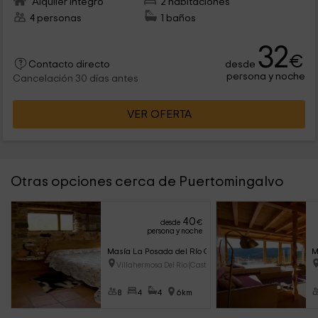
Alquiler íntegro
2 habitaciones
4 personas
1 baños
32
€
desde
Contacto directo
persona y noche
Cancelación 30 días antes
VER OFERTA
Otras opciones cerca de Puertomingalvo
40
desde
€
persona y noche
Masía La Posada del Río Carbo
M
Villahermosa Del Rio (Castell�
8
4
4
6km