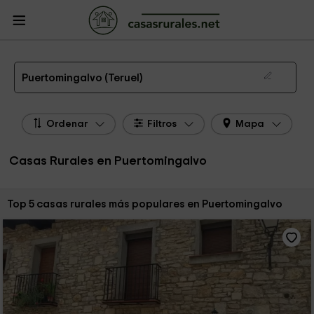
CasasRurales.net
Casas Rurales
Casas Rurales Aragón
Casas Rurales
Teruel
Casas Rurales Puertomingalvo
Las 5 mejores casas rurales en Puertomingalvo de 2026
Puertomingalvo (Teruel)
Ordenar
Filtros
Mapa
Casas Rurales en Puertomingalvo
Ordenar por:
Top 5 casas rurales más populares en Puertomingalvo