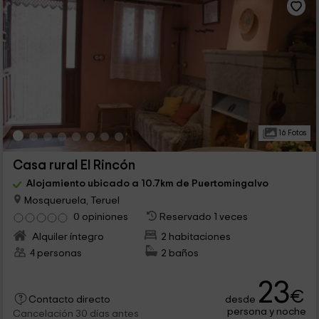
16 Fotos
Casa rural El Rincón
Alojamiento ubicado a 10.7km de Puertomingalvo
Mosqueruela, Teruel
0 opiniones
Reservado 1 veces
Alquiler íntegro
2 habitaciones
4 personas
2 baños
23
€
desde
Contacto directo
persona y noche
Cancelación 30 días antes