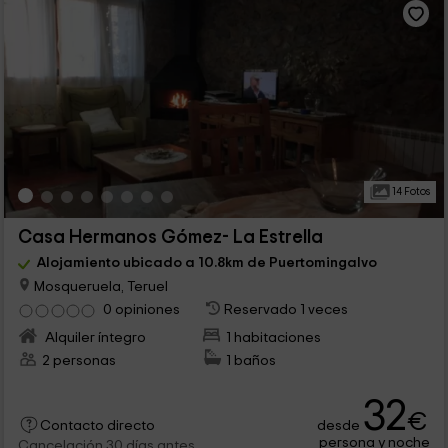
14 Fotos
Casa Hermanos Gómez- La Estrella
Alojamiento ubicado a 10.8km de Puertomingalvo
Mosqueruela, Teruel
0 opiniones
Reservado 1 veces
Alquiler íntegro
1 habitaciones
2 personas
1 baños
32
€
desde
Contacto directo
persona y noche
Cancelación 30 días antes