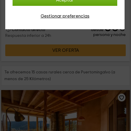
Aceptar
en Puertomingalvo, en la provincia de Teruel. La casita tiene
unas vistas impresionantes y se ha construido de forma
sostenible...
Gestionar preferencias
80
€
desde
Contacto directo
persona y noche
Respuesta inferior a 24h
VER OFERTA
Te ofrecemos 15 casas rurales cerca de Puertomingalvo (a
menos de 25 Kilómetros)