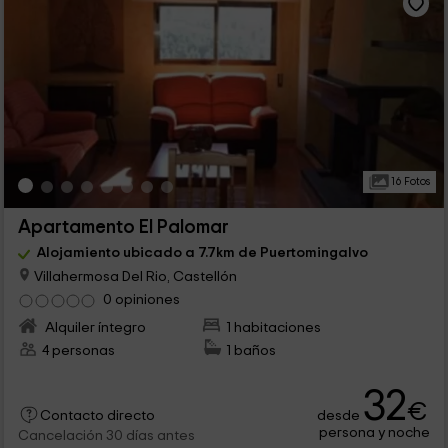
16 Fotos
Apartamento El Palomar
Alojamiento ubicado a 7.7km de Puertomingalvo
Villahermosa Del Rio, Castellón
0 opiniones
Alquiler íntegro
1 habitaciones
4 personas
1 baños
32
€
desde
Contacto directo
persona y noche
Cancelación 30 días antes