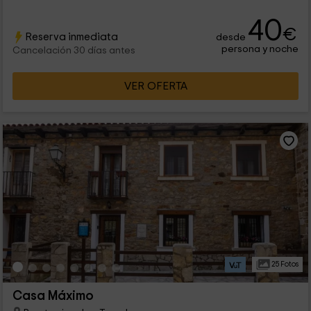
40
€
Reserva inmediata
desde
persona y noche
Cancelación 30 días antes
VER OFERTA
25 Fotos
Casa Máximo