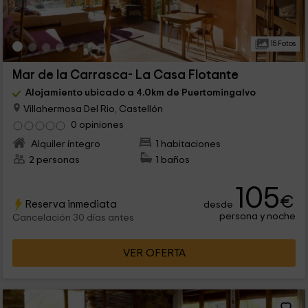
15 Fotos
Mar de la Carrasca- La Casa Flotante
Alojamiento ubicado a 4.0km de Puertomingalvo
Villahermosa Del Rio, Castellón
0 opiniones
Alquiler íntegro
1 habitaciones
2 personas
1 baños
105
€
Reserva inmediata
desde
persona y noche
Cancelación 30 días antes
VER OFERTA