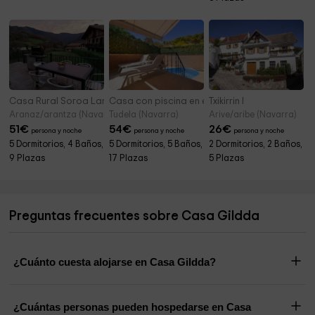
Casa Rural Soroa Landetxea
Casa con piscina en el centro de Tudela
Txikirrin I
Aranaz/arantza (Navarra)
Tudela (Navarra)
Arive/aribe (Navarra)
51
€
54
€
26
€
persona y noche
persona y noche
persona y noche
5 Dormitorios, 4 Baños,
5 Dormitorios, 5 Baños,
2 Dormitorios, 2 Baños,
9 Plazas
17 Plazas
5 Plazas
Preguntas frecuentes sobre Casa Gildda
¿Cuánto cuesta alojarse en Casa Gildda?
¿Cuántas personas pueden hospedarse en Casa