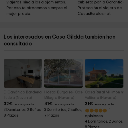
viajeros, sino a los alojamientos. 
cubierto por la Garantía de
Ermita de San Miguel
2,1 km
Por eso te ofrecemos siempre el 
Protección al viajero de 
mejor precio.
CasasRurales.net
Ermita de San Blas
2,2 km
Ermita de San Pedro
2,4 km
Los interesados en Casa Gildda también han
Ermita de San Martín
2,4 km
consultado
Ermita de San Martín
2,6 km
El Canónigo Bardenas
Hostal Burgalés- Casa con piscina
Casa Rural Mi limón mi 
Tudela (Navarra)
Milagro (Navarra)
Valtierra (Navarra)
32
€
41
€
31
€
persona y noche
persona y noche
persona y noche
3 Dormitorios, 2 Baños,
3 Dormitorios, 2 Baños,
1
8 Plazas
7 Plazas
opiniones
4 Dormitorios, 2 Baños,
8 Plazas