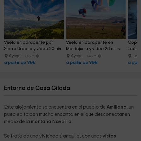
Vuelo en parapente por 
Vuelo en parapente en 
Copilo
Sierra Urbasa y vídeo 20min
Montejurra y vídeo 20 mins
León 
Ayegui
Ayegui
Los
7.4 km
7.4 km
a partir de 95€
a partir de 95€
a part
Entorno de Casa Gildda
Este alojamiento se encuentra en el pueblo de
Amillano
, un
pueblecito con mucho encanto en el que desconectar en
medio de la
montaña
Navarra
.
Se trata de una vivienda tranquila, con unas
vistas