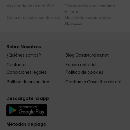
Alquiler de casa rural Eulz
Casas rurales con encanto
Muneta
Casa rural con encanto Eraul
Alquiler de casas rurales
Abarzuza
Sobre Nosotros
¿Quiénes somos?
Blog Casasrurales.net
Contactar
Equipo editorial
Condiciones legales
Política de cookies
Política de privacidad
Confianza CasasRurales.net
Descárgate la app
Métodos de pago