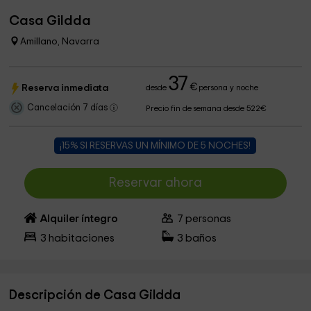
Casa Gildda
Amillano, Navarra
37
€
Reserva inmediata
desde
persona y noche
Cancelación 7 días
Precio fin de semana desde 522€
¡15% SI RESERVAS UN MÍNIMO DE 5 NOCHES!
Reservar ahora
Alquiler íntegro
7
personas
3
habitaciones
3
baños
Descripción de Casa Gildda