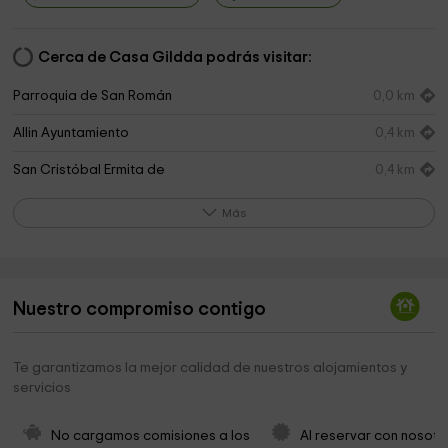
Cerca de Casa Gildda podrás visitar:
Parroquia de San Román
0,0 km
Allin Ayuntamiento
0,4 km
San Cristóbal Ermita de
0,4 km
LARRION
1,1 km
Más
Mirador de Lazkua
1,2 km
Ermita de San Mamés
1,5 km
Nuestro compromiso contigo
Iglesia de Galdeano
1,7 km
Parroquia de San Esteban
1,9 km
Te garantizamos la mejor calidad de nuestros alojamientos y
servicios
Iglesia San Miguel Arcangel.
1,9 km
Urederra
2,0 km
No cargamos comisiones a los 
Al reservar con nosotr