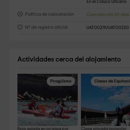
En el Casco Urbano
Política de cancelación
Cancelación 30 día
Nº de registro oficial
UAT00219/UAT00220
Actividades cerca del alojamiento
Piragüismo
Clases de Equitac
Ruta guiada en piragua por 
Clase privada iniciación 