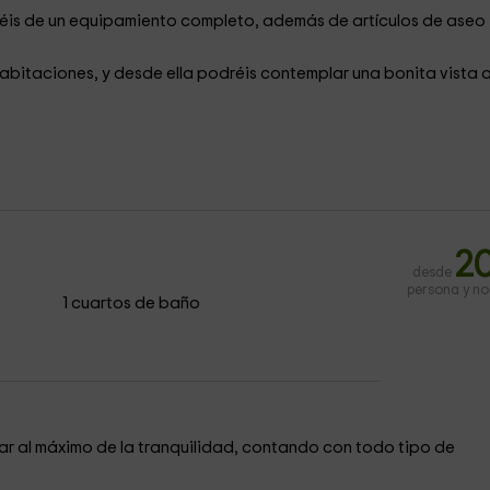
dréis de un equipamiento completo, además de artículos de aseo
habitaciones, y desde ella podréis contemplar una bonita vista a
2
desde
persona y n
1 cuartos de baño
utar al máximo de la tranquilidad, contando con todo tipo de