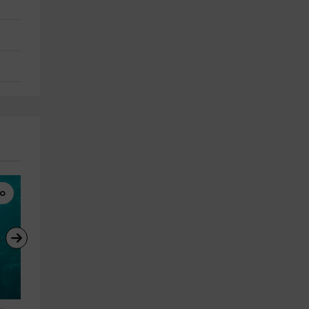
o
Paseos en Barco
Pesca
, 
Ver los fuegos artificiales en 
Pesca en barco desde el 