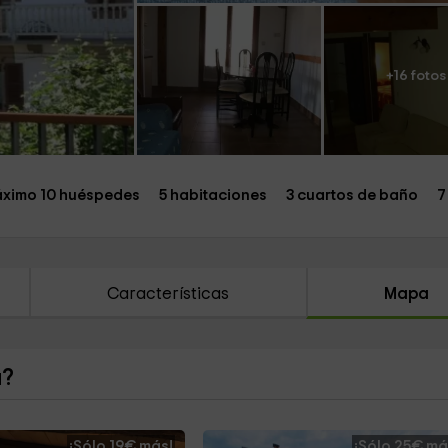
+16 fotos
ximo 10 huéspedes
5 habitaciones
3 cuartos de baño
7
Características
Mapa
a?
¡Sólo 19€ más!
¡Sólo 25€ má