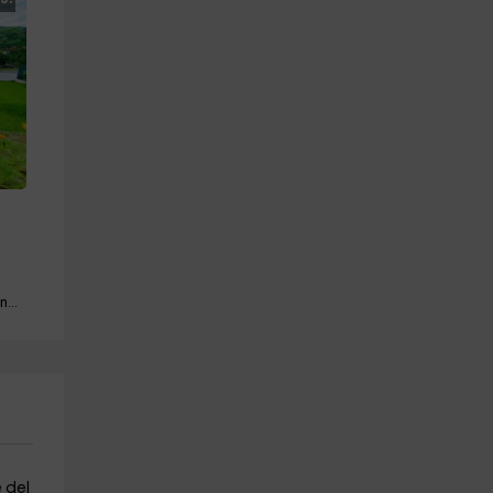
Piscina · Barbacoa · Mascotas · Chimenea
 del