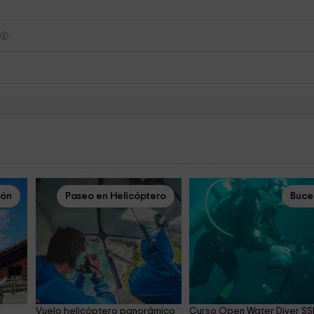
s
ión
Paseo en Helicóptero
Buce
Vuelo helicóptero panorámico 
Curso Open Water Diver SSI