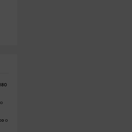
,
3
80
so
ico
o