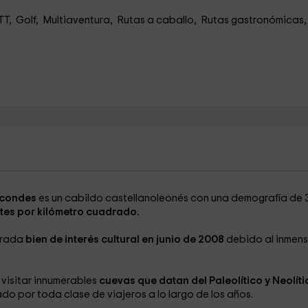
TT, Golf, Multiaventura, Rutas a caballo, Rutas gastronómicas
ocondes
es un cabildo castellanoleonés con una demografía de 
ntes por kilómetro cuadrado.
brada
bien de interés cultural en junio de 2008
debido al inmen
 visitar innumerables
cuevas que datan del Paleolítico y Neolít
do por toda clase de viajeros a lo largo de los años.