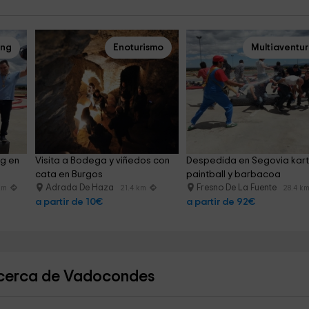
ing
Enoturismo
Multiaventu
g en 
Visita a Bodega y viñedos con 
Despedida en Segovia kart
cata en Burgos
paintball y barbacoa
Adrada De Haza
Fresno De La Fuente
km
21.4 km
28.4 k
a partir de 10€
a partir de 92€
 cerca de Vadocondes