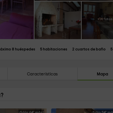
+14 fotos
áximo 8 huéspedes
5 habitaciones
2 cuartos de baño
5
Características
Mapa
a?
¡Sólo 6€ más!
¡Sólo 5€ má