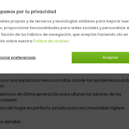
pamos por tu privacidad
es el alojamiento perfecto para aquellos inquilinos que quieran
okies propias y de terceros y tecnologías similares para mejorar nuest
co, proporcionar funcionalidades para redes sociales y personalizar e
 la propiedad, esta residencia se puede precisar de la siguient
 función de tus hábitos de navegación, que aceptas haciendo clic en 
ión sobre nuestra
Política de cookies.
 reposo personal de los huéspedes sea lo más grato y ameno
ionar preferencias
Aceptar
o del hogar donde sobresale una chimenea de leña que templa 
por una espaciosa mesa con sillas donde los residentes podrá
ón.
ticos de última generación para allanar las labores de los
consumir.
lios del hogar en perfecto estado para una intachable higiene
s detallar: