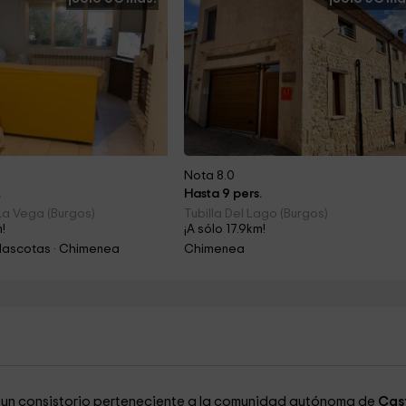
Nota 8.0
.
Hasta 9 pers.
 La Vega (Burgos)
Tubilla Del Lago (Burgos)
m!
¡A sólo 17.9km!
Mascotas · Chimenea
Chimenea
, un consistorio perteneciente a la comunidad autónoma de
Cast