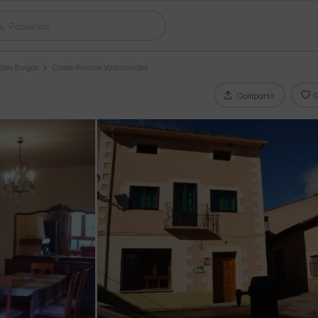
ales Burgos
Casas Rurales Vadocondes
Compartir