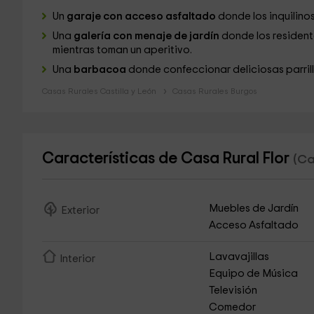
Un
garaje con acceso asfaltado
donde los inquilino
Una
galería con menaje de jardín
donde los residen
mientras toman un aperitivo.
Una
barbacoa
donde confeccionar deliciosas parril
Casas Rurales Castilla y León
Casas Rurales Burgos
Características de Casa Rural Flor
(Ca
Muebles de Jardín
Exterior
Acceso Asfaltado
Lavavajillas
Interior
Equipo de Música
Televisión
Comedor