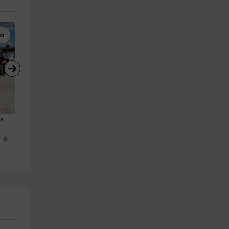
ra
Enoturismo
Multiaventura
s 
Enoturismo en Burgos con 
Paintball en Segovia karts y 
almuerzo y cata
parrillada Despedidas
Adrada De Haza
Fresno De La Fuente
m
21.4 km
28.4 km
a partir de 19€
a partir de 88€