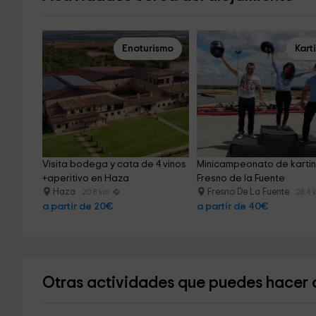
Enoturismo
Kart
Visita bodega y cata de 4 vinos 
Minicampeonato de kartin
+aperitivo en Haza
Fresno de la Fuente
Haza
Fresno De La Fuente
20.8 km
28.4 
a partir de 20€
a partir de 40€
Otras actividades que puedes hacer