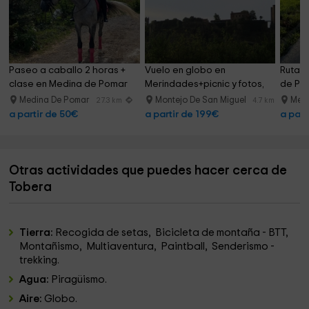
Paseo a caballo 2 horas + 
Vuelo en globo en 
Ruta a
clase en Medina de Pomar
Merindades+picnic y fotos, 
de Pom
75min
Medina De Pomar
Montejo De San Miguel
Med
27.3 km
4.7 km
a partir de 50€
a partir de 199€
a part
Otras actividades que puedes hacer cerca de
Tobera
Tierra:
Recogida de setas, Bicicleta de montaña - BTT,
Montañismo, Multiaventura, Paintball, Senderismo -
trekking.
Agua:
Piragüismo.
Aire:
Globo.