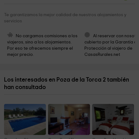
Iglesia de Montejo de San Miguel
4,7 km
Te garantizamos la mejor calidad de nuestros alojamientos y
servicios
Museo Etnográfico
4,8 km
Iglesia de Montejo de Cebas
5,2 km
No cargamos comisiones a los 
Al reservar con nosotr
viajeros, sino a los alojamientos. 
cubierto por la Garantía de
Iglesia de la Asunción
5,5 km
Por eso te ofrecemos siempre el 
Protección al viajero de 
mejor precio.
CasasRurales.net
Ayuntamiento de Navas de Bureba
5,5 km
Iglesia de San Andrés
5,6 km
Los interesados en Poza de la Torca 2 también
Necropolis de Quintana-Maria
6,3 km
han consultado
Ayuntamiento Del
6,6 km