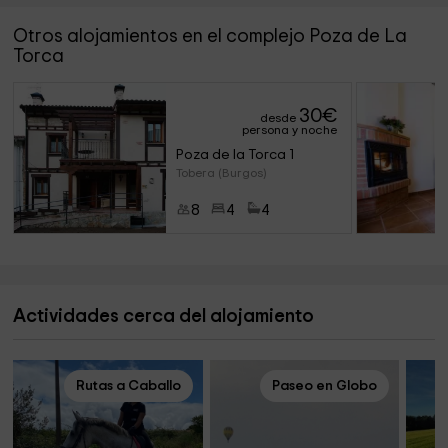
Otros alojamientos en el complejo Poza de La
Torca
30
€
desde
persona y noche
Poza de la Torca 1
Tobera (Burgos)
8
4
4
Actividades cerca del alojamiento
Rutas a Caballo
Paseo en Globo