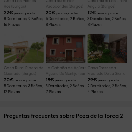
Casa Los Pilones
Casa Rural Flor
Casa Rural Los Lirones
Ros (Burgos)
Vadocondes (Burgos)
Angulo (Burgos)
22
€
20
€
12
€
persona y noche
persona y noche
persona y noche
8 Dormitorios, 9 Baños,
5 Dormitorios, 2 Baños,
3 Dormitorios, 2 Baños,
16 Plazas
8 Plazas
8 Plazas
Casa Rural Ribera del Duero
La Cabaña de Agüera
Casa Fresneda
Quemada (Burgos)
Aguera De Montija (Burgos)
Fresneda De La Sierra Tir
20
€
18
€
29
€
persona y noche
persona y noche
persona y noche
5 Dormitorios, 3 Baños,
3 Dormitorios, 2 Baños,
2 Dormitorios, 2 Baños,
12 Plazas
7 Plazas
4 Plazas
Preguntas frecuentes sobre Poza de la Torca 2