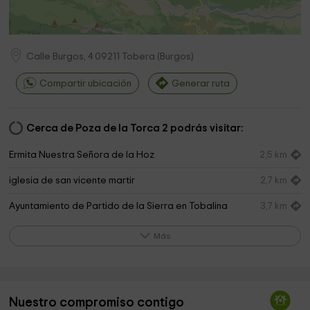
Calle Burgos, 4
09211
Tobera
(
Burgos
)
Compartir ubicación
Generar ruta
Cerca de Poza de la Torca 2 podrás visitar:
Ermita Nuestra Señora de la Hoz
2,5 km
iglesia de san vicente martir
2,7 km
Ayuntamiento de Partido de la Sierra en Tobalina
3,7 km
Iglesia de San Vicente
4,1 km
Más
Ermita de San Miguel
4,3 km
Area Recreativa
4,4 km
Nuestro compromiso contigo
Area Recreativa
4,7 km