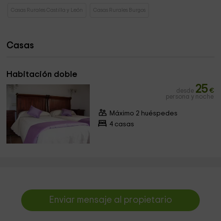
Casas Rurales Castilla y León
Casas Rurales Burgos
Casas
Habitación doble
25
desde
€
persona y noche
Máximo 2 huéspedes
4 casas
Enviar mensaje al propietario