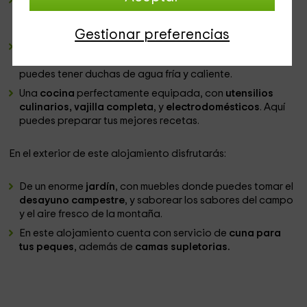
Un
salón
enorme con una cálida chimenea de leña, que
mantiene una atmósfera campestre, un
amplio sofá
y
sillones con decoración romántica.
Gestionar preferencias
Un
baño
perfectamente equipado, con juego de toallas,
secador de pelo, además de un plato de ducha donde
puedes tener duchas de agua fría y caliente.
Una
cocina
perfectamente equipada, con
utensilios
culinarios, vajilla completa
, y
electrodomésticos
. Aquí
puedes preparar tus mejores recetas.
En el exterior de este alojamiento disfrutarás:
De un enorme
jardín
, con muebles donde puedes tomar el
desayuno campestre
, y saborear los sabores del campo
y el aire fresco de la montaña.
En este alojamiento cuenta con servicio de
cuna para
tus peques
, además de
camas supletorias.