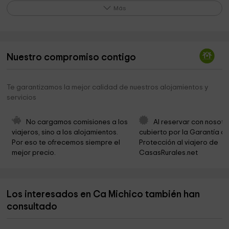
Parròquia Santa Caterina
12,6 km
Más
Ayuntamiento De Carcaixent
12,7 km
Falla Plaça Major
12,9 km
Nuestro compromiso contigo
Real Hermandad santa faz del señor
13,2 km
Virgen de la Soledad
13,3 km
Te garantizamos la mejor calidad de nuestros alojamientos y
servicios
Plaza Argentina
13,6 km
Parc de Pere Crespí
13,7 km
No cargamos comisiones a los 
Al reservar con nosotr
viajeros, sino a los alojamientos. 
cubierto por la Garantía de
Museu Valencià de la Festa
13,7 km
Por eso te ofrecemos siempre el 
Protección al viajero de 
mejor precio.
CasasRurales.net
Basílica Parroquial De San Jaime Apóstol
13,9 km
Parroquia San Pío X
14,4 km
Los interesados en Ca Michico también han
Ayuntamiento de Rotglà i Corberá
15,6 km
consultado
Parque
16,1 km