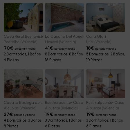
Casa Rural Buenavista Pedralba
La Casona Del Abuelo Enrique
Ca la Glori
Pedralba (Valencia)
Llombai (Valencia)
Utiel (Valencia)
70
€
41
€
18
€
persona y noche
persona y noche
persona y noche
2 Dormitorios, 1 Baños,
8 Dormitorios, 8 Baños,
5 Dormitorios, 2 Baños,
4 Plazas
16 Plazas
10 Plazas
Casa la Bodega de Lola
Rustikalpuente- Casa de la Cultura I
Rustikalpuente- Casa de 
Alcublas (Valencia)
Alpuente (Valencia)
Alpuente (Valencia)
27
€
19
€
19
€
persona y noche
persona y noche
persona y noche
4 Dormitorios, 3 Baños,
3 Dormitorios, 1 Baños,
3 Dormitorios, 1 Baños,
8 Plazas
6 Plazas
6 Plazas