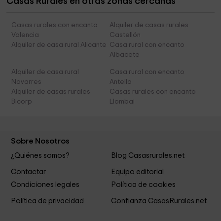
Casas Rurales en otras zonas cercanas
Casas rurales con encanto
Alquiler de casas rurales
Valencia
Castellón
Alquiler de casa rural Alicante
Casa rural con encanto
Albacete
Alquiler de casa rural
Casa rural con encanto
Navarres
Antella
Alquiler de casas rurales
Casas rurales con encanto
Bicorp
Llombai
Sobre Nosotros
¿Quiénes somos?
Blog Casasrurales.net
Contactar
Equipo editorial
Condiciones legales
Política de cookies
Política de privacidad
Confianza CasasRurales.net