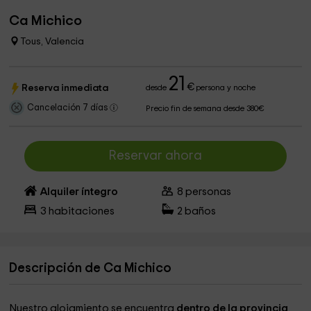
Ca Michico
Tous, Valencia
21
€
Reserva inmediata
desde
persona y noche
Cancelación 7 días
Precio fin de semana desde 380€
Reservar ahora
Alquiler íntegro
8
personas
3
habitaciones
2
baños
Descripción de Ca Michico
Nuestro alojamiento se encuentra
dentro de la provincia