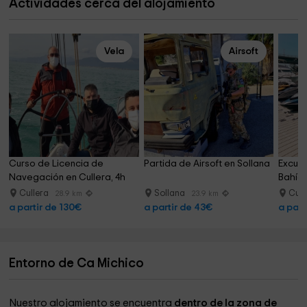
Actividades cerca del alojamiento
Vela
Airsoft
Curso de Licencia de 
Partida de Airsoft en Sollana
Excurs
Navegación en Cullera, 4h
Bahía 
Cullera
Sollana
Cull
28.9 km
23.9 km
a partir de 130€
a partir de 43€
a part
Entorno de Ca Michico
Nuestro alojamiento se encuentra
dentro de la zona de