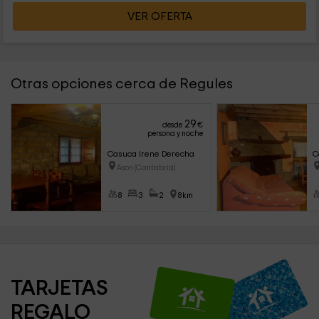
VER OFERTA
Otras opciones cerca de Regules
29
desde
€
persona y noche
Casuca Irene Derecha
C
Ason (Cantabria)
8
3
2
8km
TARJETAS 
REGALO