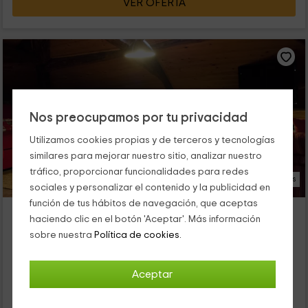
VER OFERTA
Nos preocupamos por tu privacidad
Utilizamos cookies propias y de terceros y tecnologías
similares para mejorar nuestro sitio, analizar nuestro
tráfico, proporcionar funcionalidades para redes
18 Fotos
sociales y personalizar el contenido y la publicidad en
función de tus hábitos de navegación, que aceptas
Casa La Higuera
haciendo clic en el botón 'Aceptar'. Más información
Alojamiento ubicado a 3.4km de Regules
sobre nuestra
Política de cookies.
Soba, Cantabria
0 opiniones
Aceptar
Alquiler íntegro
4 habitaciones
11 personas
3 baños