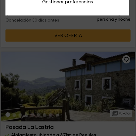
Gestionar preferencias
26
€
desde
Contacto directo
persona y noche
Cancelación 30 días antes
VER OFERTA
45 Fotos
Posada La Lastría
Alojamiento ubicado a 3.7km de Regules