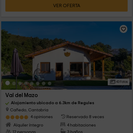
VER OFERTA
43 Fotos
Val del Mazo
Alojamiento ubicado a 6.3km de Regules
Cañedo, Cantabria
4 opiniones
Reservado 8 veces
Alquiler íntegro
4 habitaciones
12 personas
3 baños