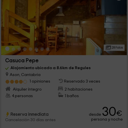
28 Fotos
Casuca Pepe
Alojamiento ubicado a 8.6km de Regules
Ason, Cantabria
1 opiniones
Reservado 3 veces
Alquiler íntegro
2 habitaciones
4 personas
1 baños
30
€
Reserva inmediata
desde
persona y noche
Cancelación 30 días antes