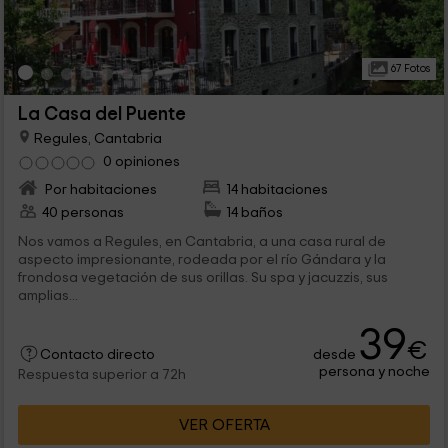
67 Fotos
La Casa del Puente
Regules, Cantabria
0 opiniones
Por habitaciones
14 habitaciones
40 personas
14 baños
Nos vamos a Regules, en Cantabria, a una casa rural de
aspecto impresionante, rodeada por el río Gándara y la
frondosa vegetación de sus orillas. Su spa y jacuzzis, sus
amplias...
39
€
desde
Contacto directo
persona y noche
Respuesta superior a 72h
VER OFERTA