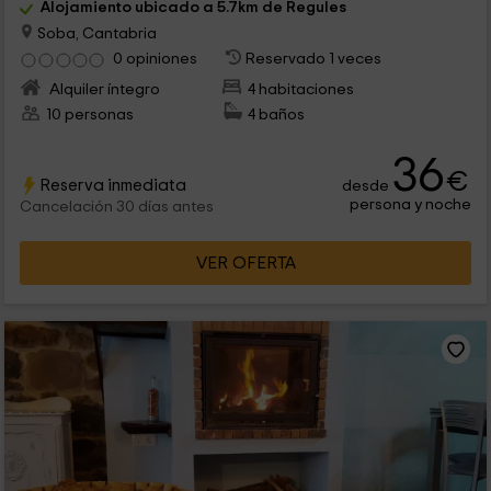
Alojamiento ubicado a 5.7km de Regules
Soba, Cantabria
0 opiniones
Reservado 1 veces
Alquiler íntegro
4 habitaciones
10 personas
4 baños
36
€
Reserva inmediata
desde
persona y noche
Cancelación 30 días antes
VER OFERTA