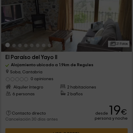
21 Fotos
El Paraíso del Yayo II
Alojamiento ubicado a 1.9km de Regules
Soba, Cantabria
0 opiniones
Alquiler íntegro
2 habitaciones
6 personas
2 baños
19
€
desde
Contacto directo
persona y noche
Cancelación 30 días antes