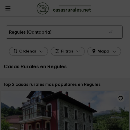
CasasRurales.net
Casas Rurales
Casas Rurales Cantabria
Casas Rurales
Regules
Las 2 mejores casas rurales en Regules de 2026
Regules (Cantabria)
Ordenar
Filtros
Mapa
Casas Rurales en Regules
Ordenar por:
Top 2 casas rurales más populares en Regules