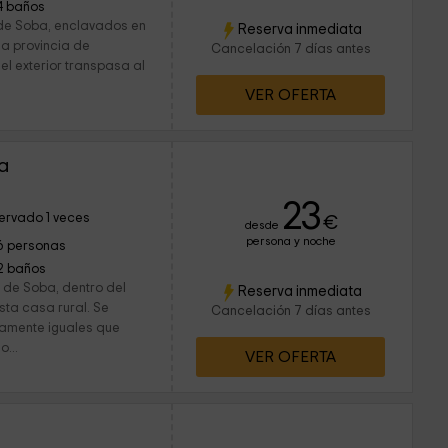
4 baños
 de Soba, enclavados en
Reserva inmediata
la provincia de
Cancelación 7 días antes
el exterior transpasa al
VER OFERTA
la
23
ervado 1 veces
€
desde
persona y noche
6 personas
2 baños
 de Soba, dentro del
Reserva inmediata
sta casa rural. Se
Cancelación 7 días antes
tamente iguales que
...
VER OFERTA