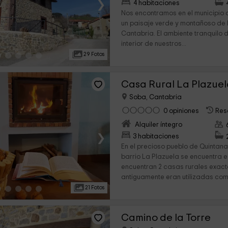
›
4 habitaciones
Nos encontramos en el municipio
un paisaje verde y montañoso de 
Cantabria. El ambiente tranquilo d
interior de nuestros...
29 Fotos
Casa Rural La Plazue
Soba, Cantabria
0 opiniones
Res
Alquiler íntegro
›
3 habitaciones
En el precioso pueblo de Quintana
barrio La Plazuela se encuentra e
encuentran 2 casas rurales exac
antiguamente eran utilizadas como
21 Fotos
Camino de la Torre