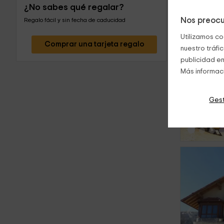
¿No sabes qué regalar?
Nos preocu
Regalo fácil y sin fecha de caducidad
Utilizamos co
Comprar una tarjeta regalo
nuestro tráfi
publicidad en
Más informac
‹
Gest
‹