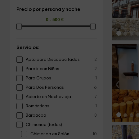
‹
Precio por persona y noche:
Servicios:
Apta para Discapacitados
2
Para ir con Niños
2
Para Grupos
1
‹
Para Dos Personas
6
Abierto en Nochevieja
7
Románticas
1
Barbacoa
8
Chimenea (todos)
Chimenea en Salón
10