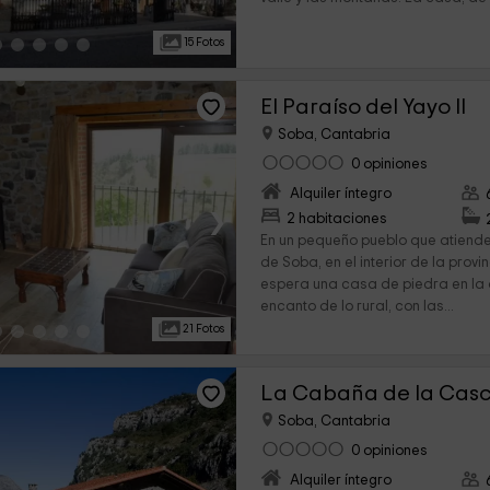
15 Fotos
El Paraíso del Yayo II
Soba, Cantabria
0 opiniones
Alquiler íntegro
›
2 habitaciones
En un pequeño pueblo que atiend
de Soba, en el interior de la prov
espera una casa de piedra en la
encanto de lo rural, con las...
21 Fotos
La Cabaña de la Cas
Soba, Cantabria
0 opiniones
Alquiler íntegro