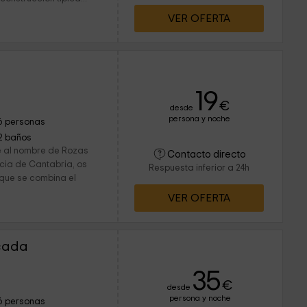
VER OFERTA
19
€
desde
persona y noche
6 personas
2 baños
e al nombre de Rozas
Contacto directo
incia de Cantabria, os
Respuesta inferior a 24h
 que se combina el
VER OFERTA
cada
35
€
desde
persona y noche
6 personas