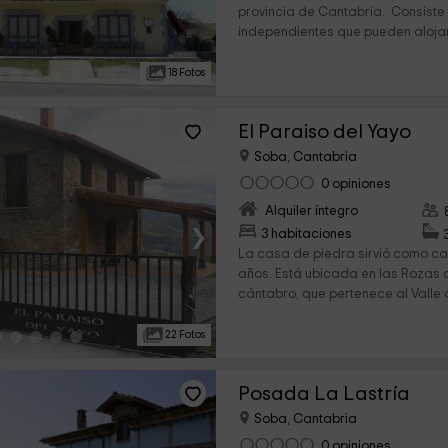
provincia de Cantabria. Consist
independientes que pueden alojar 
18 Fotos
El Paraiso del Yayo
Soba, Cantabria
0 opiniones
Alquiler íntegro
›
3 habitaciones
La casa de piedra sirvió como c
años. Está ubicada en las Rozas 
cántabro, que pertenece al Valle 
22 Fotos
Posada La Lastría
Soba, Cantabria
0 opiniones