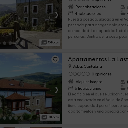
Por habitaciones
›
4 habitaciones
Nuestra posada, ubicada en el Va
pensada para acoger a viajeros
comodidad. La capacidad total d
personas. Dentro de la casa podré
45 Fotos
Apartamentos La Last
Soba, Cantabria
0 opiniones
Alquiler íntegro
›
6 habitaciones
El edificio en el que se ubican nu
está enclavado en el Valle de Sob
tiene capacidad para 4 personas
apartamentos y una posada con 4
38 Fotos