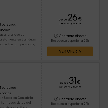
26
€
desde
persona y noche
11 personas
3 baños
sa rural que se
Contacto directo
cretamente en San Juan
Respuesta superior a 72h
aros hasta 11 personas,
VER OFERTA
31
€
desde
persona y noche
11 personas
6 baños
 en Soba, en Cantabria,
Contacto directo
n hermosas vistas del
Respuesta superior a 72h
construcción típica...