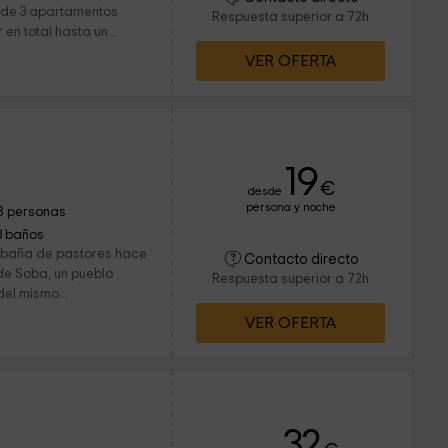
e de 3 apartamentos
Respuesta superior a 72h
en total hasta un...
VER OFERTA
19
€
desde
persona y noche
8 personas
3 baños
abaña de pastores hace
Contacto directo
de Soba, un pueblo
Respuesta superior a 72h
del mismo...
VER OFERTA
32