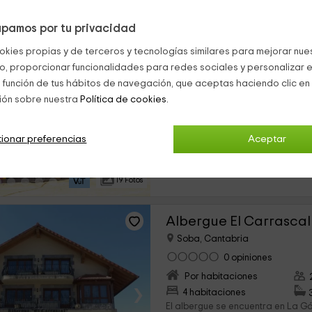
pamos por tu privacidad
Apartamentos La Barc
okies propias y de terceros y tecnologías similares para mejorar nuest
Soba, Cantabria
co, proporcionar funcionalidades para redes sociales y personalizar e
1 opiniones
Rese
 función de tus hábitos de navegación, que aceptas haciendo clic en 
Alquiler íntegro
ión sobre nuestra
Política de cookies.
›
6 habitaciones
Nuestros apartamentos rurales se
ionar preferencias
Aceptar
barrio de montaña que recibe el
Barcenilla, en el Valle de Soba p
La privilegiada...
19 Fotos
Albergue El Carrascal
Soba, Cantabria
0 opiniones
Por habitaciones
›
4 habitaciones
El albergue se encuentra en La G