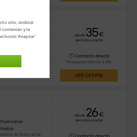
enilla
ro sitio, analizar
35
l contenido y la
rvado 1 veces
€
desde
el botón 'Aceptar'.
persona y noche
15 personas
6 baños
 encuentran en un
Contacto directo
 nombre de La
Respuesta inferior a 24h
rovinica de Cantabria.
VER OFERTA
26
€
desde
persona y noche
20 personas
3 baños
ándara de Soba, en la
Contacto directo