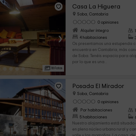
Casa La Higuera
Soba, Cantabria
0 opiniones
Alquiler íntegro
›
4 habitaciones
Os presentamos una estupenda ca
encuentra en Cantabria, más con
de Soba. Tenéis espacio para aloj
por lo que es una...
18 Fotos
Posada El Mirador
Soba, Cantabria
0 opiniones
Por habitaciones
›
5 habitaciones
Nuestro alojamiento está situado
en pleno núcleo urbano rural y co
valle y las montañas. La casa, de 