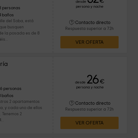
€
desde
persona y noche
8 personas
4 baños
lle del Soba, está
Contacto directo
 que busquen
Respuesta superior a 72h
e la posada es de 8
is...
VER OFERTA
ría
26
€
desde
persona y noche
16 personas
3 baños
estros 2 apartamentos
Contacto directo
a, y cada uno de ellos
Respuesta superior a 72h
. Tenemos 2
...
VER OFERTA