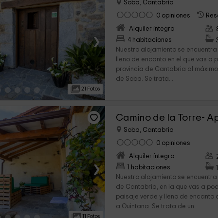
Soba, Cantabria
0 opiniones
Res
Alquiler íntegro
›
4 habitaciones
Nuestro alojamiento se encuentra
lleno de encanto en el que vas a p
provincia de Cantabria al máximo
de Soba. Se trata...
21 Fotos
Camino de la Torre- 
Soba, Cantabria
0 opiniones
Alquiler íntegro
›
1 habitaciones
Nuestro alojamiento se encuentra 
de Cantabria, en la que vas a pod
paisaje verde y lleno de encanto
a Quintana. Se trata de un...
11 Fotos