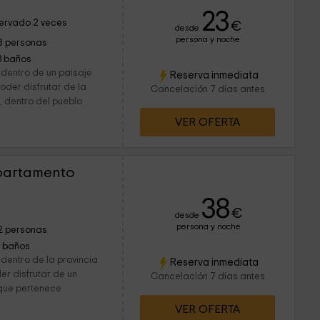
23
ervado 2 veces
€
desde
persona y noche
8 personas
3 baños
 dentro de un paisaje
Reserva inmediata
oder disfrutar de la
Cancelación 7 días antes
, dentro del pueblo
VER OFERTA
Apartamento
38
€
desde
persona y noche
2 personas
1 baños
dentro de la provincia
Reserva inmediata
er disfrutar de un
Cancelación 7 días antes
 que pertenece
VER OFERTA