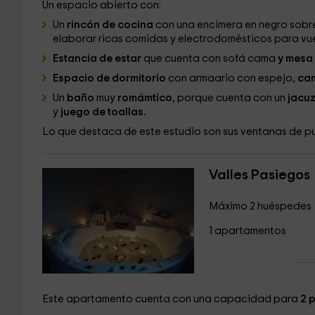
Un espacio abierto con:
Un
rincón de cocina
con una encimera en negro sobre
elaborar ricas comidas y electrodomésticos para vu
Estancia de estar
que cuenta con sofá cama
y mesa
Espacio de dormitorio
con armaario con espejo,
cam
Un
baño
muy
romámtico
, porque cuenta con un
jacuz
y
juego de toallas.
Lo que destaca de este estudio son sus ventanas de p
Valles Pasiegos
Máximo 2 huéspedes
1 apartamentos
Este apartamento cuenta con una capacidad para
2 