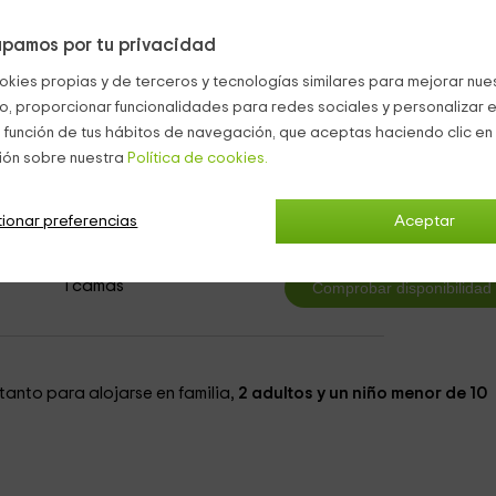
lcón privado
en los que podéis sentaros y dividar unas vistas de
reparadas.
pamos por tu privacidad
okies propias y de terceros y tecnologías similares para mejorar nuest
co, proporcionar funcionalidades para redes sociales y personalizar e
 función de tus hábitos de navegación, que aceptas haciendo clic en 
ión sobre nuestra
Política de cookies.
3
desde
ionar preferencias
Aceptar
persona y n
1 cuartos de baño
1 camas
anto para alojarse en familia,
2 adultos y un niño menor de 10