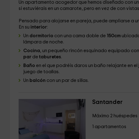
Un apartamento acogedor que hemos diseñado con un c
si estuviérais en un camarote, pero en vez de con vista
Pensado para alojarse en pareja, puede ampliarse a u
En su
interior
:
Un
dormitorio
con una cama doble de
150cm
ubicada 
lámpara de noche.
Cocina
, un pequeño rincón esquinado equipado co
par
de
taburetes
.
Baño
en el que podréis daros un baño relajante en el
juego de toallas.
Un
balcón
con un par de sillas.
Santander
Máximo 2 huéspedes
1 apartamentos