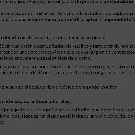
 en un paisaje verde y montañoso de la provincia de
Cantabria
.
r de nuestros apartamentos. Se tratan de
estudios
pensados par
con alojamientos en los que se puede ampliar la capacidad si 
 abierto
en el que se fusionan diferenes estancias:
150cm
que están acompañadas de mesillas y lámparas de noche,
tar con unas preciosas vistas que se cuelan por los ventanale
acio se encuentra una
televisión de plasma.
ón para descansar con un sofá que se hace cama y que aumenta 
a un niño menor de 10 años, un requisito para asegurar la comod
e encuentra el equipamiento básico para poder cocinar:
s una
mesa para 2 con taburetes.
lajarte junto a tu pareja. Se trata del
baño
, que además de lav
joya, de un
jacuzzi
en el que podéis daros un baño de burbujas 
do.