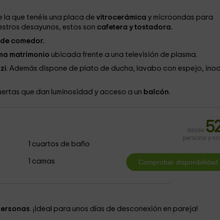
 la que tenéis una placa de
vitrocerámica
y microondas para
estros desayunos, estos son
cafetera y tostadora.
 de comedor.
a matrimonio
ubicada frente a una televisión de plasma.
zi
. Además dispone de plato de ducha, lavabo con espejo, ino
uertas que dan luminosidad y acceso a un
balcón
.
5
desde
persona y n
1 cuartos de baño
1 camas
personas
. ¡Ideal para unos días de desconexión en pareja!