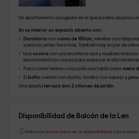
Un apartamento acogedor en el que podéis alojaros u
En su interior un espacio abierto con:
Dormitorio
con
cama de 150cm,
mesillas con lámpara
vuestras series favoritas. También hay un par de sillon
Una
cocina
con una encimera azul y muebles blanco
electromésticos claves para empezar el día haciénd
Para comer hemos colocado una tabla como
mesa d
El
baño
cuenta con ducha, lavabo con espejo y
jacu
Una amplia
terraza don 2 sillones de jardín.
Disponibilidad de Balcón de la Len
Indica las fechas para ver la disponibilidad y los precio