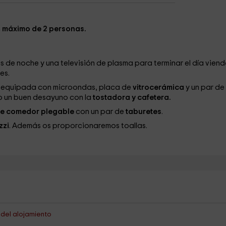
n
máximo de 2 personas.
s de noche y una televisión de plasma para terminar el día vien
es.
s equipada con microondas, placa de
vitrocerámica
y un par de
o un buen desayuno con la
tostadora y cafetera.
e comedor plegable
con un par de
taburetes
.
zzi
. Además os proporcionaremos toallas.
s del alojamiento