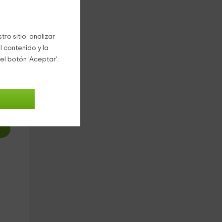
 la
ro sitio, analizar
l contenido y la
el botón 'Aceptar'.
6
€
oche