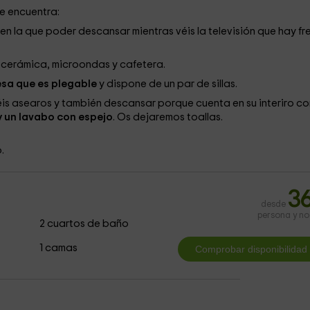
se encuentra:
en la que poder descansar mientras véis la televisión que hay fr
ocerámica, microondas y cafetera.
sa que es plegable
y dispone de un par de sillas.
is asearos y también descansar porque cuenta en su interiro co
y un lavabo con espejo
. Os dejaremos toallas.
.
3
desde
persona y n
2 cuartos de baño
1 camas