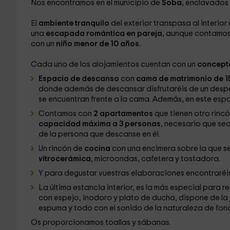
Nos encontramos en el municipio de
Soba
, enclavados
El
ambiente tranquilo
del exterior transpasa al interio
una
escapada romántica en pareja
, aunque contamos 
con un
niño menor de 10 años.
Cada uno de los alojamientos cuentan con un
concepto
Espacio de descanso
con
cama de matrimonio de 
donde además de descansar disfrutaréis de un desper
se encuentran frente a la cama. Además, en este esp
Contamos con
2 apartamentos
que tienen otro rinc
capacidad máxima a 3 personas
, necesario que se
de la persona que descanse en él.
Un rincón de
cocina
con una encimera sobre la que s
vitrocerámica
, microondas, cafetera y tostadora.
Y para degustar vuestras elaboraciones encontraréi
La última estancia interior, es la más especial para re
con espejo, inodoro y plato de ducha, dispone de la 
espuma y todo con el sonido de la naturaleza de fon
Os proporcionamos toallas y sábanas.