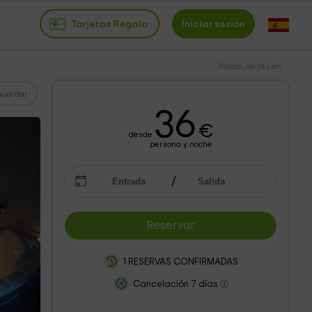
Tarjetas Regalo
Iniciar sesión
Balcón de la Len
Guardar
36
€
desde
persona y noche
Reservar
1 RESERVAS CONFIRMADAS
Cancelación 7 días