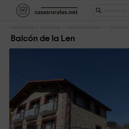
CasasRurales.net
Casas Rurales
Casas Rurales Cantabria
Casas Rurales
Balcón de la Len