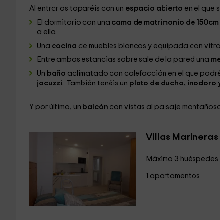
Al entrar os toparéis con un
espacio abierto
en el que 
El dormitorio con una
cama de matrimonio de 150cm
a ella.
Una
cocina
de muebles blancos y equipada con vitr
Entre ambas estancias sobre sale de la pared una
me
Un
baño
aclimatado con calefacción en el que podré
jacuzzi
. También tenéis un
plato de ducha, inodoro 
Y por último, un
balcón
con vistas al paisaje montañoso
Villas Marineras
Máximo 3 huéspedes
1 apartamentos