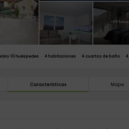
+29 fotos
imo 10 huéspedes
4 habitaciones
4 cuartos de baño
4
Características
Mapa