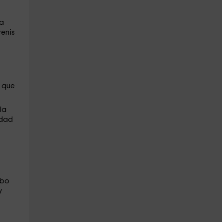
a
venis
s que
la
idad
abo
y