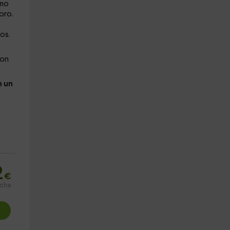
omo
bro.
os.
con
n un
2
€
oche