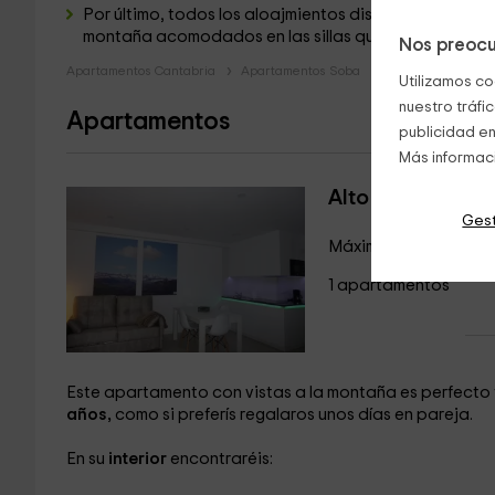
Por último, todos los aloajmientos disponen de un
ba
montaña acomodados en las sillas que os dejamos p
Nos preocu
Apartamentos Cantabria
Apartamentos Soba
Utilizamos co
nuestro tráfi
Apartamentos
publicidad en
Más informac
Alto Asón
Gest
Máximo 3 huéspedes
1 apartamentos
Este apartamento con vistas a la montaña es perfecto t
años,
como si preferís regalaros unos días en pareja.
En su
interior
encontraréis: