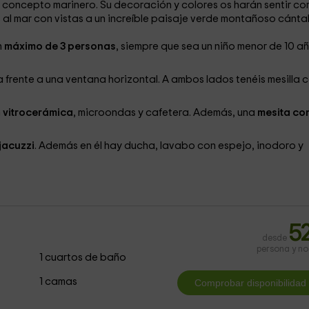
oncepto marinero. Su decoración y colores os harán sentir c
s al mar con vistas a un increíble paisaje verde montañoso cánta
n
máximo de 3 personas
, siempre que sea un niño menor de 10 añ
frente a una ventana horizontal. A ambos lados tenéis mesilla 
n
vitrocerámica
, microondas y cafetera. Además, una
mesita co
jacuzzi
. Además en él hay ducha, lavabo con espejo, inodoro y
5
desde
persona y n
1 cuartos de baño
1 camas