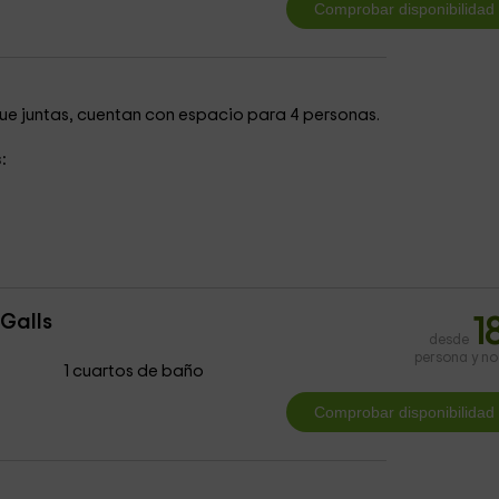
ue juntas, cuentan con espacio para 4 personas.
:
Galls
1
desde
persona y n
1 cuartos de baño