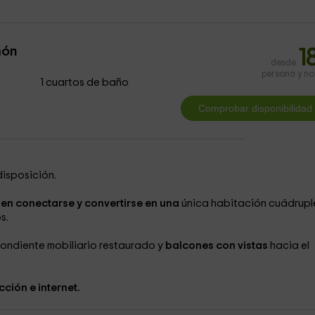
món
1
desde
persona y n
1 cuartos de baño
isposición.
en conectarse y convertirse en una
única habitación cuádrupl
os.
ondiente mobiliario restaurado y
balcones con vistas
hacia el
cción e internet.