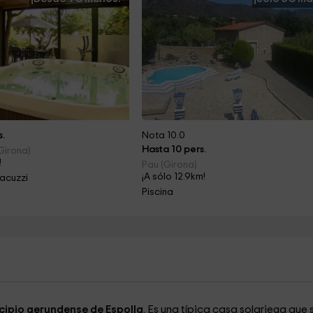
s.
Nota 10.0
Hasta 10 pers.
Girona)
!
Pau (Girona)
¡A sólo 12.9km!
acuzzi
Piscina
cipio gerundense de Espolla
. Es una típica casa solariega que 