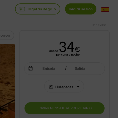
Tarjetas Regalo
Iniciar sesión
Can Salas
Guardar
34
€
desde
persona y noche