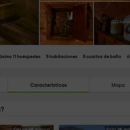
+23 fotos
áximo 11 huéspedes
5 habitaciones
5 cuartos de baño
6
Características
Mapa
a?
¡Desde 9€ menos!
¡Sólo 3€ má