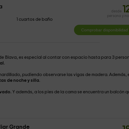
a
1
desde
persona y n
1 cuartos de baño
de Blava, es especial al contar con espacio hasta para 3 perso
al.
uhardillado, pudiendo observarse las vigas de madera. Además, 
s de noche y silla.
ivado.
Y además, a los pies de la cama se encuentra un balcón q
liar Grande