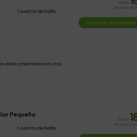
1
desde
persona y n
1 cuartos de baño
ro está conectada con otra.
liar Pequeña
1
desde
persona y n
1 cuartos de baño