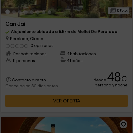
15 Fotos
Can Jai
Alojamiento ubicado a 5.5km de Mollet De Peralada
Peralada, Girona
0 opiniones
Por habitaciones
4 habitaciones
11 personas
4 baños
48
€
desde
Contacto directo
persona y noche
Cancelación 30 días antes
VER OFERTA