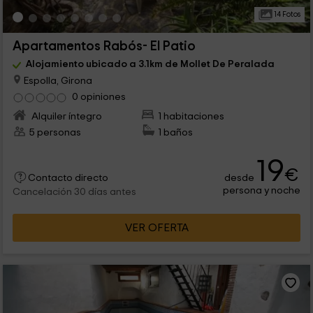
14 Fotos
Apartamentos Rabós- El Patio
Alojamiento ubicado a 3.1km de Mollet De Peralada
Espolla, Girona
0 opiniones
Alquiler íntegro
1 habitaciones
5 personas
1 baños
19
€
desde
Contacto directo
persona y noche
Cancelación 30 días antes
VER OFERTA