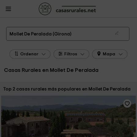
CasasRurales.net
Casas Rurales
Casas Rurales Cataluña
Casas Rurales
Girona
Casas Rurales Mollet De Peralada
Las 2 mejores casas rurales en Mollet De Peralada de 2026
Mollet De Peralada (Girona)
Ordenar
Filtros
Mapa
Casas Rurales en Mollet De Peralada
Ordenar por:
Top 2 casas rurales más populares en Mollet De Peralada