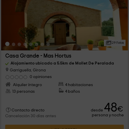
29 Fotos
Casa Grande - Mas Hortus
Alojamiento ubicado a 5.5km de Mollet De Peralada
Garriguella, Girona
0 opiniones
Alquiler íntegro
4 habitaciones
13 personas
4 baños
48
€
desde
Contacto directo
persona y noche
Cancelación 30 días antes