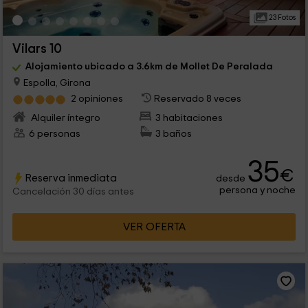
23 Fotos
Vilars 10
Alojamiento ubicado a 3.6km de Mollet De Peralada
Espolla, Girona
2 opiniones
Reservado 8 veces
Alquiler íntegro
3 habitaciones
6 personas
3 baños
35
€
Reserva inmediata
desde
persona y noche
Cancelación 30 días antes
VER OFERTA