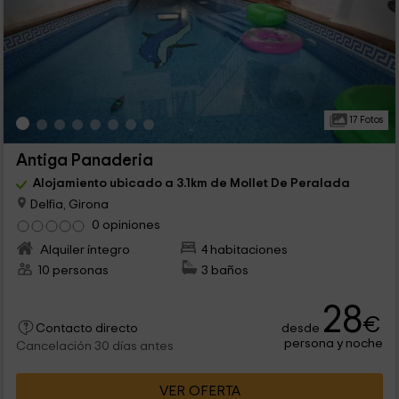
17 Fotos
Antiga Panaderia
Alojamiento ubicado a 3.1km de Mollet De Peralada
Delfia, Girona
0 opiniones
Alquiler íntegro
4 habitaciones
10 personas
3 baños
28
€
desde
Contacto directo
persona y noche
Cancelación 30 días antes
VER OFERTA