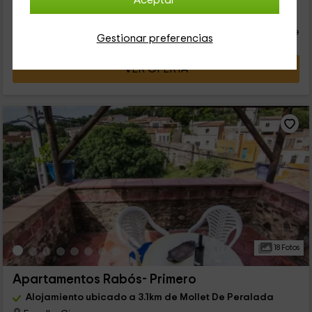
Aceptar
29
€
desde
Contacto directo
persona y noche
Cancelación 30 días antes
Gestionar preferencias
VER OFERTA
18 Fotos
Apartamentos Rabós- Primero
Alojamiento ubicado a 3.1km de Mollet De Peralada