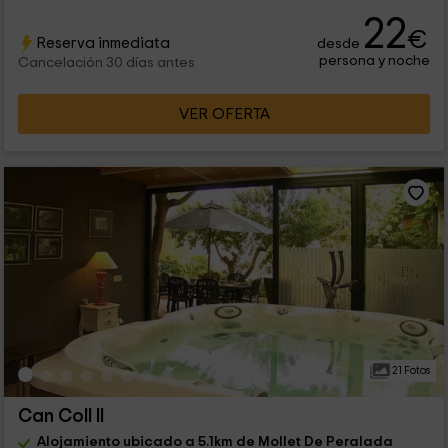
22
€
Reserva inmediata
desde
persona y noche
Cancelación 30 días antes
VER OFERTA
21 Fotos
Can Coll II
Alojamiento ubicado a 5.1km de Mollet De Peralada