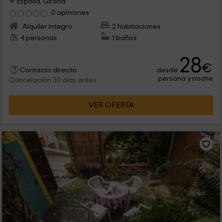
Espolla, Girona
0 opiniones
Alquiler íntegro
2 habitaciones
4 personas
1 baños
28
€
desde
Contacto directo
persona y noche
Cancelación 30 días antes
VER OFERTA