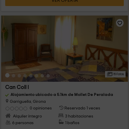
VER OFERTA
15 Fotos
Can Coll I
Alojamiento ubicado a 5.1km de Mollet De Peralada
Garriguella, Girona
0 opiniones
Reservado 1 veces
Alquiler íntegro
3 habitaciones
6 personas
1 baños