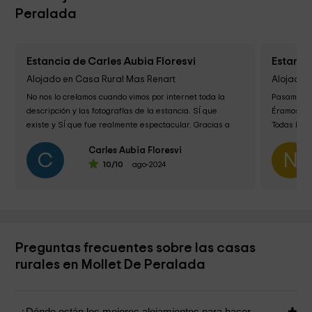
Peralada
Estancia de Carles Aubia Floresvi
Estanc
Alojado en Casa Rural Mas Renart
Alojado 
No nos lo creíamos cuando vimos por internet toda la 
Pasamos l
descripción y las fotografías de la estancia. SÍ que 
Éramos 18 
existe y SÍ que fue realmente espectacular. Gracias a 
Todas las 
Roberto por su generosidad y esperamos...
limpias y 
Carles Aubia Floresvi
C
N
10
/10
ago-2024
Preguntas frecuentes sobre las casas
rurales en Mollet De Peralada
¿Dónde están los mejores alojamientos para hacer