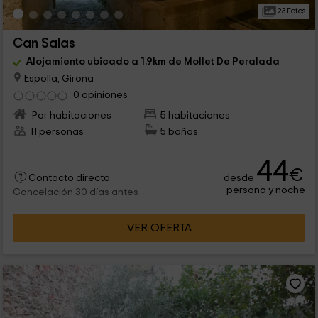
23 Fotos
Can Salas
Alojamiento ubicado a 1.9km de Mollet De Peralada
Espolla, Girona
0 opiniones
Por habitaciones
5 habitaciones
11 personas
5 baños
44
€
desde
Contacto directo
persona y noche
Cancelación 30 días antes
VER OFERTA