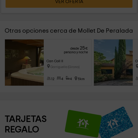
VER OFERTA
Otras opciones cerca de Mollet De Peralada
25
desde
€
persona y noche
Can Coll II
O
Garriguella (Girona)
12
4
4
5km
TARJETAS 
REGALO