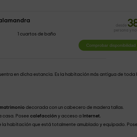
Salamandra
3
desde
persona y n
1 cuartos de baño
ntra en dicha estancia. Es la habitación más antigua de toda 
matrimonio
decorada con un cabecero de madera tallas.
la casa. Posee
calefacción
y acceso a
Internet.
de la habitación que está totalmente amublado y equipado. Pos