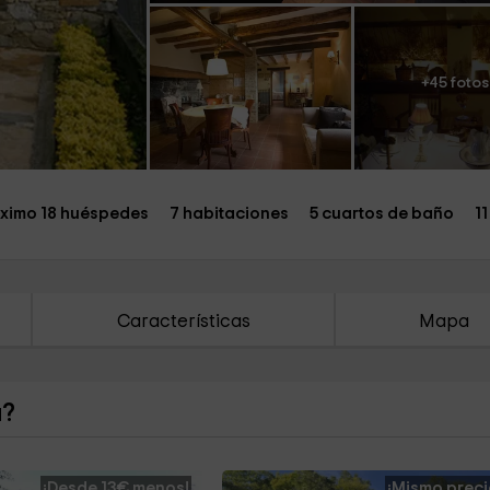
+45 fotos
ximo 18 huéspedes
7 habitaciones
5 cuartos de baño
1
Características
Mapa
a?
¡Desde 13€ menos!
¡Mismo preci