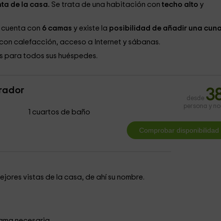
ta de la casa.
Se trata de una habitación con
techo alto
y
 cuenta con
6 camas
y existe la
posibilidad de añadir una cun
con calefacción, acceso a Internet y sábanas.
s para todos sus huéspedes.
irador
3
desde
persona y n
1 cuartos de baño
jores vistas de la casa, de ahí su nombre.
ama necesaria.