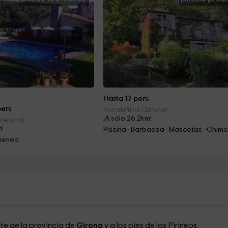
Hasta 17 pers.
ers.
Rocabruna (Girona)
¡A sólo 26.2km!
celona)
m!
imenea
te de la provincia de
Girona
y a los pies de los Pirineos.