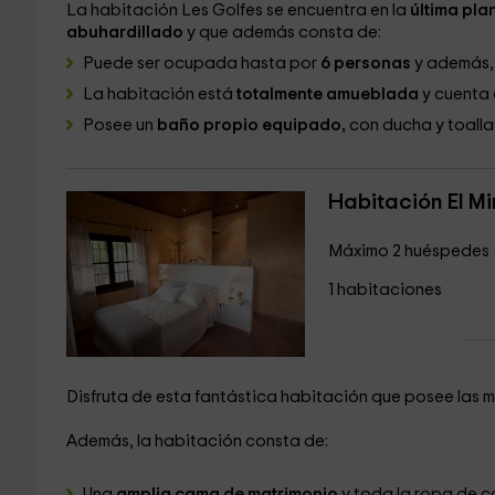
La habitación Les Golfes se encuentra en la
última plan
abuhardillado
y que además consta de:
Puede ser ocupada hasta por
6 personas
y además,
La habitación está
totalmente amueblada
y cuenta 
Posee un
baño propio equipado,
con ducha y toalla
Habitación El M
Máximo 2 huéspedes
1 habitaciones
Disfruta de esta fantástica habitación que posee las me
Además, la habitación consta de:
Una
amplia cama de matrimonio
y toda la ropa de c