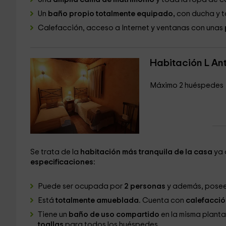
Un
baño propio totalmente equipado,
con ducha y to
Calefacción, acceso a Internet y ventanas con unas
Habitación L Ant
Máximo 2 huéspedes
Se trata de la
habitación más tranquila de la casa
ya 
especificaciones:
Puede ser ocupada por
2 personas
y además, pose
Está
totalmente amueblada.
Cuenta con
calefacció
Tiene un
baño de uso compartido
en la misma plant
toallas
para todos los huéspedes.