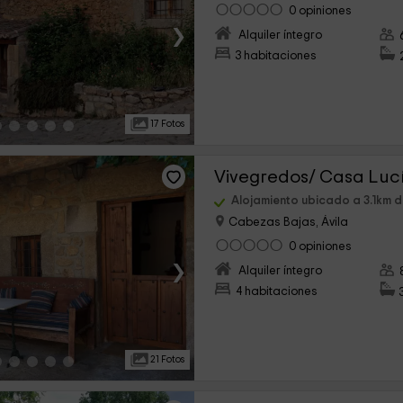
0 opiniones
›
Alquiler íntegro
3 habitaciones
17 Fotos
Vivegredos/ Casa Luc
Alojamiento ubicado a 3.1km 
Cabezas Bajas, Ávila
0 opiniones
›
Alquiler íntegro
4 habitaciones
21 Fotos