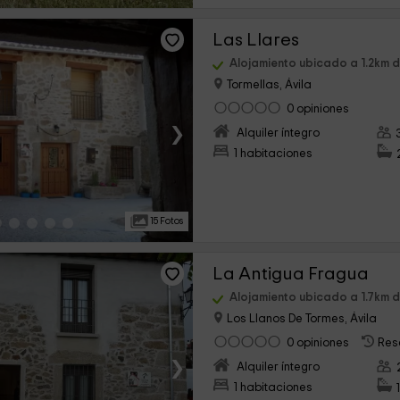
Las Llares
Alojamiento ubicado a 1.2km 
Tormellas, Ávila
0 opiniones
›
Alquiler íntegro
1 habitaciones
15 Fotos
La Antigua Fragua
Alojamiento ubicado a 1.7km 
Los Llanos De Tormes, Ávila
0 opiniones
Res
›
Alquiler íntegro
1 habitaciones