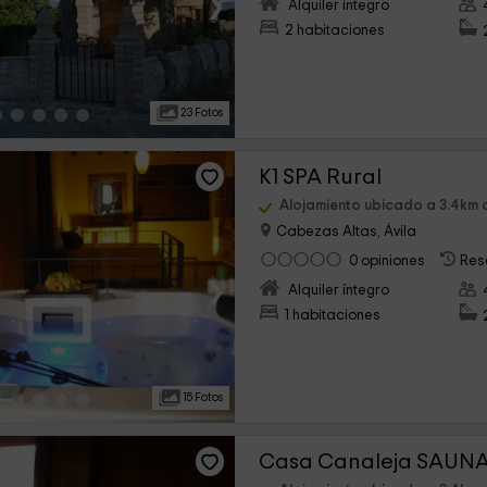
›
Alquiler íntegro
2 habitaciones
23 Fotos
K1 SPA Rural
Alojamiento ubicado a 3.4km
Cabezas Altas, Ávila
0 opiniones
Res
›
Alquiler íntegro
1 habitaciones
15 Fotos
Casa Canaleja SAUN