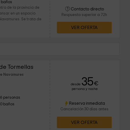
1 baños
tro de la provincia de
Contacto directo
cansar en un espacio
Respuesta superior a 72h
 Navamures. Se trata de
VER OFERTA
 de Tormellas
de Navamures
35
€
desde
persona y noche
16 personas
Reserva inmediata
10 baños
Cancelación 30 días antes
VER OFERTA