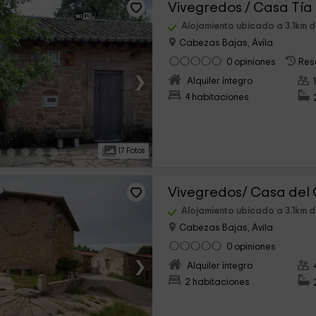
Vivegredos / Casa Tía 
Alojamiento ubicado a 3.1km 
Cabezas Bajas, Ávila
0 opiniones
Res
›
Alquiler íntegro
4 habitaciones
17 Fotos
Vivegredos/ Casa del
Alojamiento ubicado a 3.1km 
Cabezas Bajas, Ávila
0 opiniones
›
Alquiler íntegro
2 habitaciones