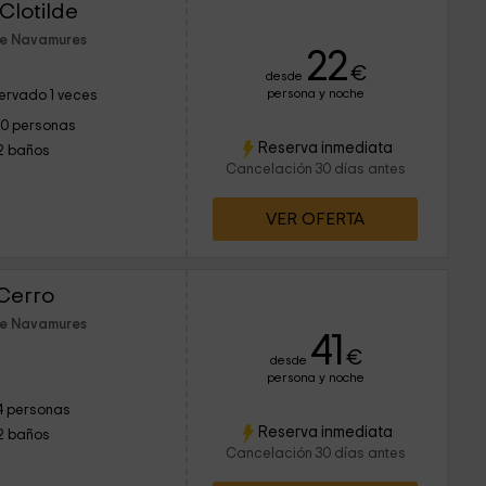
Clotilde
de Navamures
22
€
desde
persona y noche
ervado 1 veces
10 personas
Reserva inmediata
2 baños
Cancelación 30 días antes
VER OFERTA
 Cerro
de Navamures
41
€
desde
persona y noche
4 personas
Reserva inmediata
2 baños
Cancelación 30 días antes