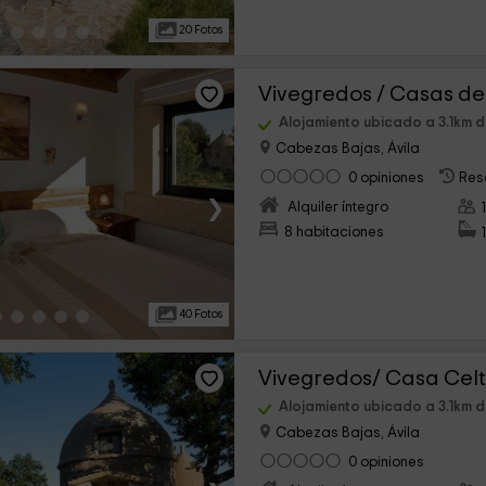
20 Fotos
Vivegredos / Casas de
Alojamiento ubicado a 3.1km 
Cabezas Bajas, Ávila
0 opiniones
Res
›
Alquiler íntegro
8 habitaciones
40 Fotos
Vivegredos/ Casa Cel
Alojamiento ubicado a 3.1km 
Cabezas Bajas, Ávila
0 opiniones