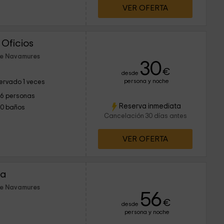
VER OFERTA
 Oficios
de Navamures
30
€
desde
persona y noche
ervado 1 veces
16 personas
Reserva inmediata
10 baños
Cancelación 30 días antes
VER OFERTA
ta
de Navamures
56
€
desde
persona y noche