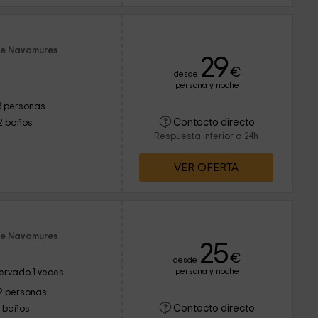
de Navamures
29
€
desde
persona y noche
3 personas
Contacto directo
2 baños
Respuesta inferior a 24h
VER OFERTA
de Navamures
25
€
desde
persona y noche
ervado 1 veces
2 personas
Contacto directo
1 baños