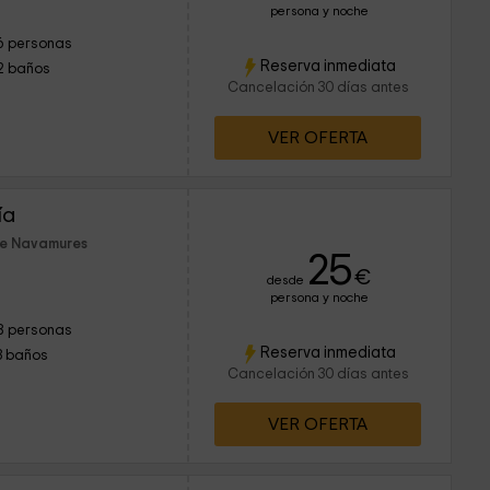
persona y noche
6 personas
Reserva inmediata
2 baños
Cancelación 30 días antes
VER OFERTA
ía
de Navamures
25
€
desde
persona y noche
8 personas
Reserva inmediata
3 baños
Cancelación 30 días antes
VER OFERTA