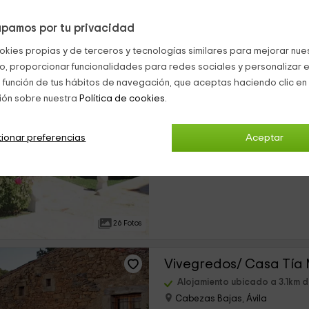
pamos por tu privacidad
15 Fotos
okies propias y de terceros y tecnologías similares para mejorar nuest
co, proporcionar funcionalidades para redes sociales y personalizar e
Casa Rural Victoria
 función de tus hábitos de navegación, que aceptas haciendo clic en 
ión sobre nuestra
Política de cookies.
Alojamiento ubicado a 1.8km
Los Llanos De Tormes, Ávila
0 opiniones
ionar preferencias
Aceptar
›
Alquiler íntegro
5 habitaciones
26 Fotos
Vivegredos/ Casa Tía
Alojamiento ubicado a 3.1km 
Cabezas Bajas, Ávila