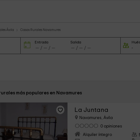
les Ávila
Casas Rurales Navamures
Entrada
Salida
Hué
 rurales más populares en Navamures
La Juntana
Navamures, Ávila
0 opiniones
Alquiler íntegro