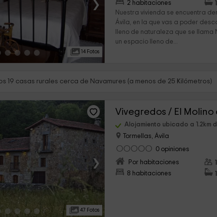
›
2 habitaciones
Nuestra vivienda se encuentra den
Ávila, en la que vas a poder des
lleno de naturaleza que se llama
un espacio lleno de...
14 Fotos
s 19 casas rurales cerca de Navamures (a menos de 25 Kilómetros)
Vivegredos / El Molino
Alojamiento ubicado a 1.2km 
Tormellas, Ávila
0 opiniones
›
Por habitaciones
8 habitaciones
47 Fotos