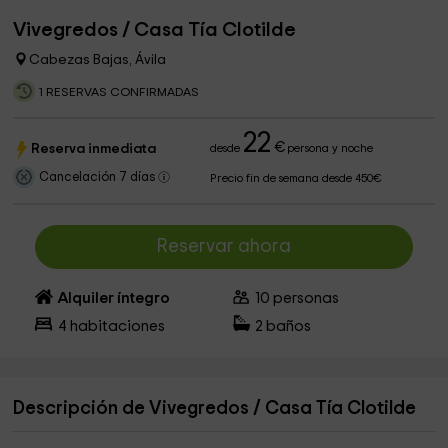
Vivegredos / Casa Tía Clotilde
Cabezas Bajas, Ávila
1 RESERVAS CONFIRMADAS
22
€
Reserva inmediata
desde
persona y noche
Cancelación 7 días
Precio fin de semana desde 450€
Reservar ahora
Alquiler íntegro
10
personas
4
habitaciones
2
baños
Descripción de Vivegredos / Casa Tía Clotilde