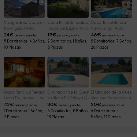
Vivegredos/ Casa el Nogal
Casa Rural Brincalobitos
Casa Torreblanca
Navalguijo (Ávila)
Hoyos Del Espino (Ávila)
Navaluenga (Ávila)
24
€
19
€
46
€
persona y noche
persona y noche
persona y noche
5 Dormitorios, 4 Baños,
2 Dormitorios, 1 Baños,
8 Dormitorios, 7 Baños,
10 Plazas
5 Plazas
26 Plazas
Casa Rural La Tenada
El Mirador de la Cuesta del Encinar 1
El Mirador de la Cuesta 
Venta De Las Veguillas (Ávila)
Mediana De Voltoya (Ávila)
Mediana De Voltoya (Ávila
42
€
30
€
20
€
persona y noche
persona y noche
persona y noche
1 Dormitorios, 1 Baños,
6 Dormitorios, 5 Baños,
6 Dormitorios, 4
2 Plazas
18 Plazas
Baños, 12 Plazas