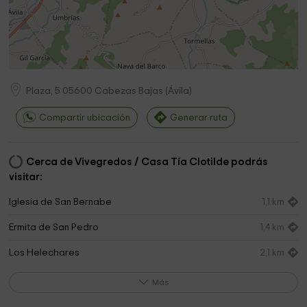
Plaza, 5
05600
Cabezas Bajas
(
Ávila
)
Compartir ubicación
Generar ruta
Cerca de Vivegredos / Casa Tía Clotilde podrás
visitar:
Iglesia de San Bernabe
1,1 km
Ermita de San Pedro
1,4 km
Los Helechares
2,1 km
Parroquia De Santa Ana
2,9 km
Más
Ayuntamiento de los Llanos de Tormes
3,0 km