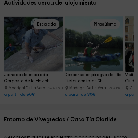
Actividades cerca del alojamiento
Escalada
Piragüismo
Jornada de escalada 
Descenso en piragua del Río 
Visita
Garganta de la Hoz 5h
Tiétar con fotos 3h
Ciudad
Madrigal De La Vera
Madrigal De La Vera
Ciud
24.4 km
24.4 km
a partir de 50€
a partir de 30€
a part
Entorno de Vivegredos / Casa Tía Clotilde
A escasos minutos se encuentra la población de
El Barco