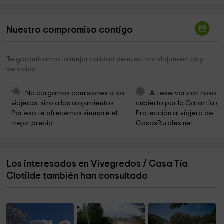
Iglesia De La Carrera
3,2 km
Nuestro compromiso contigo
Iglesia Mayor de la Asunción de Nuestra Señora
3,4 km
Museo Parrroquial De El Barco De Ávila Iglesia
3,4 km
Te garantizamos la mejor calidad de nuestros alojamientos y
Asunción De Nuetra Señora
servicios
IGLESIA DE LA ASUNCIÓN DE NUESTRA SEÑORA
3,4 km
No cargamos comisiones a los 
Al reservar con nosotr
Iglesia - Casa Natal de San Pedro del Barco
3,4 km
viajeros, sino a los alojamientos. 
cubierto por la Garantía de
Por eso te ofrecemos siempre el 
Protección al viajero de 
Cristo del Caño
3,4 km
mejor precio.
CasasRurales.net
Museo De La Judía
3,5 km
Ayuntamiento de El Barco de Ávila
3,5 km
Los interesados en Vivegredos / Casa Tía
Ayuntamiento de Nava del Barco
3,7 km
Clotilde también han consultado
Parroquia Nuestra Señora del Rosario
3,7 km