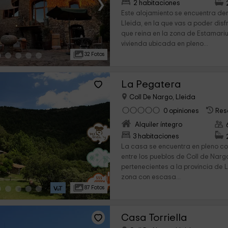
›
2 habitaciones
Este alojamiento se encuentra den
Lleida, en la que vas a poder disf
que reina en la zona de Estamariu
vivienda ubicada en pleno...
32 Fotos
La Pegatera
Coll De Nargo, Lleida
0 opiniones
Res
Alquiler íntegro
›
3 habitaciones
La casa se encuentra en pleno c
entre los pueblos de Coll de Nargó
pertenecientes a la provincia de L
zona con escasa...
87 Fotos
Casa Torriella