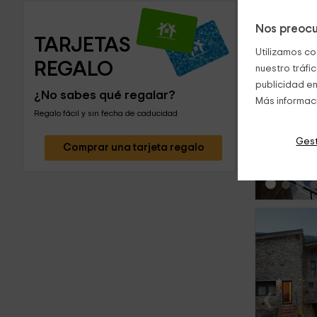
Nos preocu
TARJETAS 
Utilizamos co
REGALO
nuestro tráfi
publicidad en
¿No sabes qué regalar?
Más informac
‹
Regalo fácil y sin fecha de caducidad
Gest
Comprar una tarjeta regalo
‹