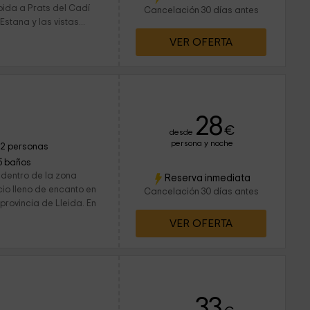
bida a Prats del Cadí
Cancelación 30 días antes
stana y las vistas...
VER OFERTA
28
€
desde
persona y noche
12 personas
5 baños
 dentro de la zona
Reserva inmediata
io lleno de encanto en
Cancelación 30 días antes
 provincia de Lleida. En
VER OFERTA
33