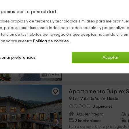
pamos por tu privacidad
Hotel Cal Miquel
okies propias y de terceros y tecnologías similares para mejorar nuest
Les Valls De Valira, Lleida
co, proporcionar funcionalidades para redes sociales y personalizar e
0 opiniones
 función de tus hábitos de navegación, que aceptas haciendo clic en 
Por habitaciones
ión sobre nuestra
Política de cookies.
›
5 habitaciones
A los pies de la Sierra del Cadí en
hotel no os podéis perder: Visitar
ionar preferencias
Aceptar
Andorra y su capital Andorra la...
23 Fotos
Les Valls De Valira, Lleida
0 opiniones
Alquiler íntegro
›
3 habitaciones
Tierra de naturaleza privilegiada