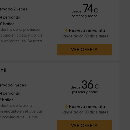
74
ervado 2 veces
€
desde
persona y noche
14 personas
10 baños
dentro de la provincia
Reserva inmediata
te como en casa, y donde
Cancelación 30 días antes
de Valldarques. Se trata
VER OFERTA
nil
36
ervado 1 veces
€
desde
persona y noche
14 personas
2 baños
 dentro de la zona
Reserva inmediata
on encanto en el que vas
Cancelación 30 días antes
 provincia de Lleida.
VER OFERTA