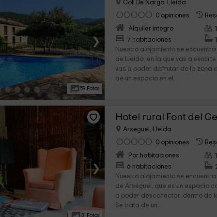
Coll De Nargo, Lleida
0 opiniones
Res
Alquiler íntegro
›
7 habitaciones
Nuestro alojamiento se encuentra 
de Lleida, en la que vas a sentir
vas a poder disfrutar de la zona 
de un espacio en el...
59 Fotos
Hotel rural Font del Ge
Arseguel, Lleida
0 opiniones
Res
Por habitaciones
›
6 habitaciones
Nuestro alojamiento se encuentra
de Arsèguel, que es un espacio c
a poder desconectar, dentro de la
Se trata de un...
31 Fotos