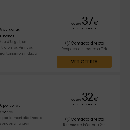
37
€
desde
persona y noche
15 personas
10 baños
eu d'Urgell, un
Contacto directo
tra en los Pirineos
Respuesta superior a 72h
 montañismo sin duda
VER OFERTA
32
€
desde
persona y noche
10 personas
5 baños
as por la montaña.Desde
Contacto directo
 senderismo bien
Respuesta inferior a 24h
.