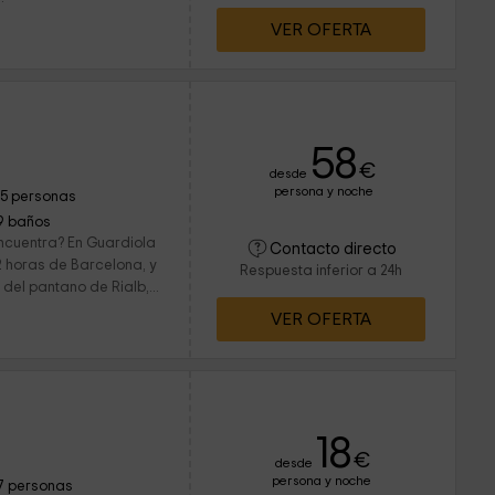
VER OFERTA
58
€
desde
persona y noche
15 personas
9 baños
encuentra? En Guardiola
Contacto directo
2 horas de Barcelona, y
Respuesta inferior a 24h
 del pantano de Rialb,...
VER OFERTA
18
€
desde
persona y noche
7 personas