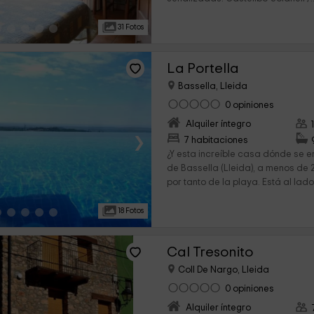
31 Fotos
La Portella
Bassella, Lleida
0 opiniones
Alquiler íntegro
›
7 habitaciones
¿Y esta increíble casa dónde se 
de Bassella (Lleida), a menos de 
por tanto de la playa. Está al lado
18 Fotos
Cal Tresonito
Coll De Nargo, Lleida
0 opiniones
Alquiler íntegro