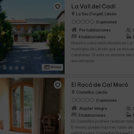
La Vall del Cadí
La Seu D'urgell, Lleida
0 opiniones
Por habitaciones
›
4 habitaciones
Nuestra casa está situada en La S
municipio de Lérida que se encuen
catalanes. Si eres un amante del
encontrarás...
18 Fotos
El Racó de Cal Maró
Castellbo, Lleida
0 opiniones
Alquiler íntegro
›
5 habitaciones
En Castellbó podréis realizar rut
El mismo pueblo hay tres rutas de
señalizadas: Castellbó-Solanell /..