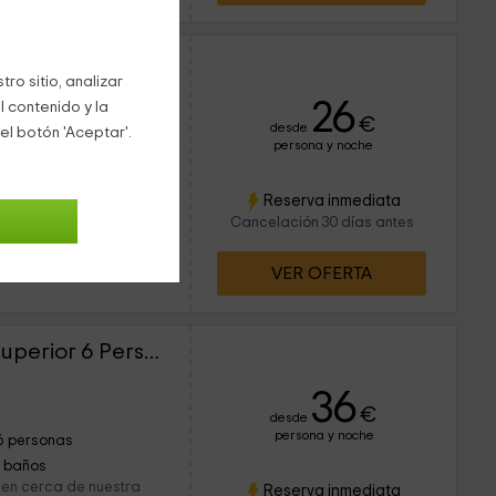
ro sitio, analizar
26
l contenido y la
€
desde
el botón 'Aceptar'.
persona y noche
12 personas
 vuestra visita a nuestro
Reserva inmediata
 el vecino Principado de
Cancelación 30 días antes
VER OFERTA
Apartamento Dúplex Superior 6 Personas
36
€
desde
persona y noche
6 personas
1 baños
, en cerca de nuestra
Reserva inmediata