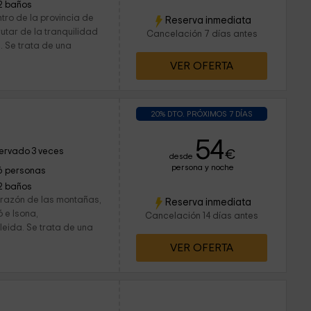
2 baños
tro de la provincia de
Reserva inmediata
rutar de la tranquilidad
Cancelación 7 días antes
. Se trata de una
VER OFERTA
20% DTO. PRÓXIMOS 7 DÍAS
54
ervado 3 veces
€
desde
persona y noche
6 personas
2 baños
orazón de las montañas,
Reserva inmediata
 e Isona,
Cancelación 14 días antes
leida. Se trata de una
VER OFERTA