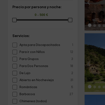
‹
Precio por persona y noche:
Servicios:
Apta para Discapacitados
1
Para ir con Niños
12
Para Grupos
3
‹
Para Dos Personas
18
De Lujo
2
Abierto en Nochevieja
31
Románticas
5
Barbacoa
27
Chimenea (todos)