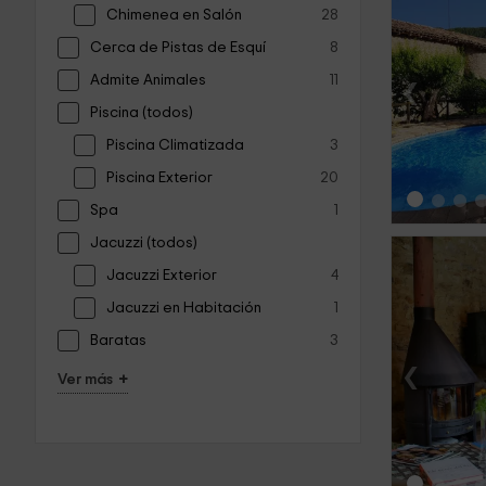
Chimenea en Salón
28
Cerca de Pistas de Esquí
8
‹
Admite Animales
11
Piscina (todos)
Piscina Climatizada
3
Piscina Exterior
20
Spa
1
Jacuzzi (todos)
Jacuzzi Exterior
4
Jacuzzi en Habitación
1
Baratas
3
‹
+
Ver más