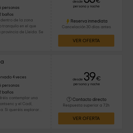
€
desde
persona y noche
6 personas
2 baños
 dentro de la zona
Reserva inmediata
 tranquilo en el que
Cancelación 30 días antes
 provincia de Lleida. Se
VER OFERTA
la
39
rvado 4 veces
€
desde
persona y noche
6 personas
2 baños
dréis contemplar una
Contacto directo
ontsenc y el Cadí,
Respuesta superior a 72h
 Si queréis explorar...
VER OFERTA