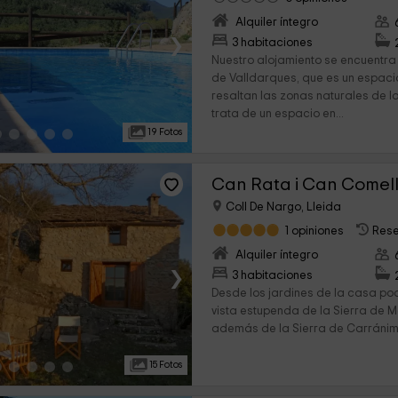
Alquiler íntegro
›
3 habitaciones
Nuestro alojamiento se encuentra
de Valldarques, que es un espacio
resaltan las zonas naturales de la
trata de un espacio en...
19 Fotos
Can Rata i Can Comel
Coll De Nargo, Lleida
1 opiniones
Rese
Alquiler íntegro
›
3 habitaciones
Desde los jardines de la casa po
vista estupenda de la Sierra de M
además de la Sierra de Carránima.
15 Fotos