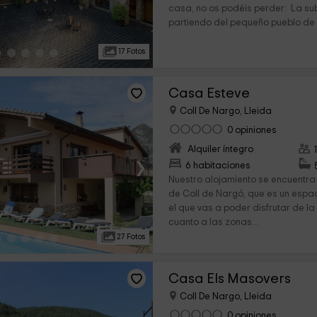
casa, no os podéis perder: La su
partiendo del pequeño pueblo de E
17 Fotos
Casa Esteve
Coll De Nargo, Lleida
0 opiniones
Alquiler íntegro
›
6 habitaciones
Nuestro alojamiento se encuentra
de Coll de Nargó, que es un espac
el que vas a poder disfrutar de la
cuanto a las zonas...
27 Fotos
Casa Els Masovers
Coll De Nargo, Lleida
0 opiniones