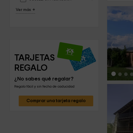
+
Ver más
‹
TARJETAS 
REGALO
¿No sabes qué regalar?
Regalo fácil y sin fecha de caducidad
Comprar una tarjeta regalo
‹