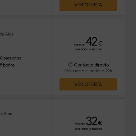
VER OFERTA
de Alas
42
€
desde
persona y noche
33 personas
Contacto directo
15 baños
Respuesta superior a 72h
VER OFERTA
e Alas
32
€
desde
persona y noche