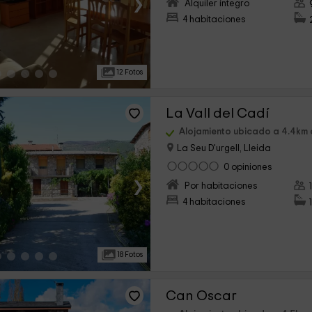
›
Alquiler íntegro
4 habitaciones
12 Fotos
La Vall del Cadí
Alojamiento ubicado a 4.4km 
La Seu D'urgell, Lleida
0 opiniones
›
Por habitaciones
4 habitaciones
18 Fotos
Can Oscar