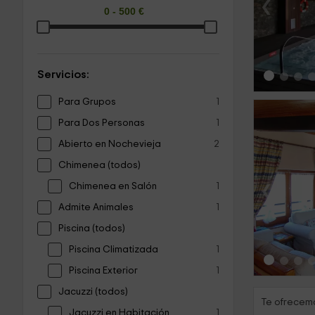
‹
Servicios:
Para Grupos
1
Para Dos Personas
1
Abierto en Nochevieja
2
Chimenea (todos)
‹
Chimenea en Salón
1
Admite Animales
1
Piscina (todos)
Piscina Climatizada
1
Piscina Exterior
1
Jacuzzi (todos)
Te ofrecemo
Jacuzzi en Habitación
1