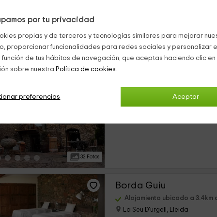
pamos por tu privacidad
21 Fotos
okies propias y de terceros y tecnologías similares para mejorar nuest
co, proporcionar funcionalidades para redes sociales y personalizar e
Cal David Estamariu
 función de tus hábitos de navegación, que aceptas haciendo clic en 
ión sobre nuestra
Política de cookies.
Alojamiento ubicado a 2.7km 
Estamariu, Lleida
0 opiniones
ionar preferencias
Aceptar
›
Alquiler íntegro
2 habitaciones
32 Fotos
Borda Guiu
Alojamiento ubicado a 3.4km 
La Seu D'urgell, Lleida