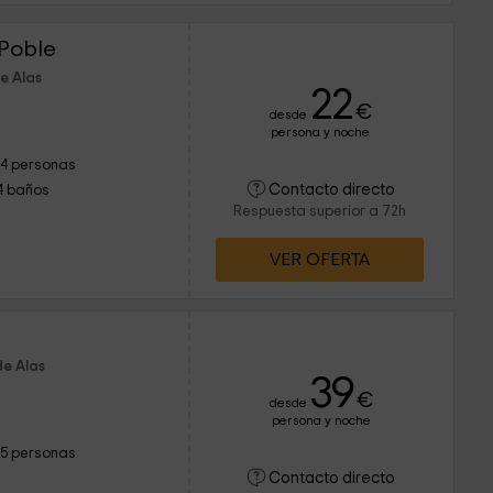
Poble
e Alas
22
€
desde
persona y noche
14 personas
Contacto directo
4 baños
Respuesta superior a 72h
VER OFERTA
de Alas
39
€
desde
persona y noche
15 personas
Contacto directo