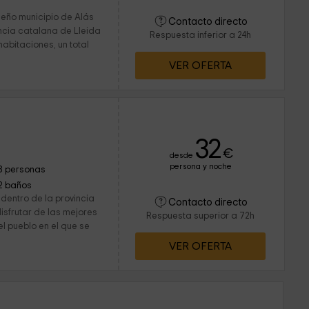
ueño municipio de Alás
Contacto directo
incia catalana de Lleida
Respuesta inferior a 24h
habitaciones, un total
VER OFERTA
32
€
desde
persona y noche
8 personas
2 baños
dentro de la provincia
Contacto directo
isfrutar de las mejores
Respuesta superior a 72h
el pueblo en el que se
VER OFERTA