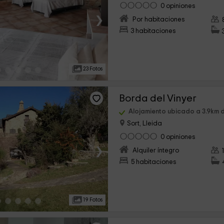
0 opiniones
›
Por habitaciones
3 habitaciones
23 Fotos
Borda del Vinyer
Alojamiento ubicado a 3.9km 
Sort, Lleida
0 opiniones
›
Alquiler íntegro
5 habitaciones
19 Fotos