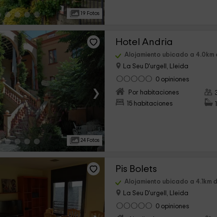
19 Fotos
Hotel Andria
Alojamiento ubicado a 4.0km 
La Seu D'urgell, Lleida
0 opiniones
›
Por habitaciones
15 habitaciones
24 Fotos
Pis Bolets
Alojamiento ubicado a 4.1km d
La Seu D'urgell, Lleida
0 opiniones