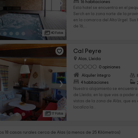
›
16 habitaciones
Esta hotel se encuentra en el peq
Serch en la zona norte de la prov
en la comarca del Alto Urgel. Sus 
de 16,...
40 Fotos
Cal Peyre
Alas, Lleida
0 opiniones
Alquiler íntegro
›
4 habitaciones
Nuestro alojamiento se encuentra 
de Lleida, en la que vas a poder d
vistas de la zona de Alàs, que es 
localiza la...
17 Fotos
s 18 casas rurales cerca de Alas (a menos de 25 Kilómetros)