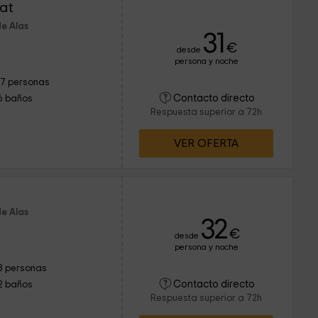
cat
de Alas
31
€
desde
persona y noche
17 personas
Contacto directo
6 baños
Respuesta superior a 72h
VER OFERTA
de Alas
32
€
desde
persona y noche
8 personas
Contacto directo
2 baños
Respuesta superior a 72h