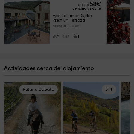
58
€
desde
persona y noche
Apartamento Dúplex 
Premium Terraza
Anserall (Lleida)
2
2
1
Actividades cerca del alojamiento
Rutas a Caballo
BTT