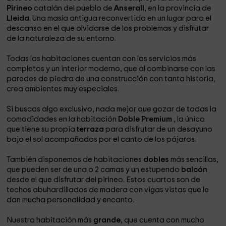
Pirineo
catalán del pueblo de
Anserall
, en la provincia de
Lleida
. Una masía antigua reconvertida en un lugar para el
descanso en el que olvidarse de los problemas y disfrutar
de la naturaleza de su entorno.
Todas las habitaciones cuentan con los servicios más
completos y un interior moderno, que al combinarse con las
paredes de piedra de una construcción con tanta historia,
crea ambientes muy especiales.
Si buscas algo exclusivo, nada mejor que gozar de todas la
comodidades en la habitación
Doble Premium
, la única
que tiene su propia
terraza
para disfrutar de un desayuno
bajo el sol acompañados por el canto de los pájaros.
También disponemos de habitaciones
dobles
más sencillas,
que pueden ser de una o 2 camas y un estupendo
balcón
desde el que disfrutar del pirineo. Estos cuartos son de
techos abuhardillados de madera con vigas vistas que le
dan mucha personalidad y encanto.
Nuestra habitación más
grande
, que cuenta con mucho