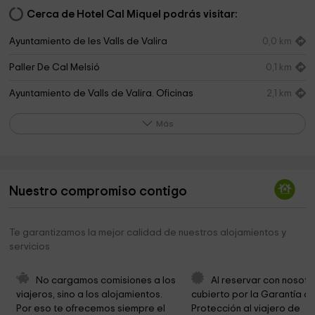
Cerca de Hotel Cal Miquel podrás visitar:
Ayuntamiento de les Valls de Valira
0,0 km
Paller De Cal Melsió
0,1 km
Ayuntamiento de Valls de Valira. Oficinas
2,1 km
Municipales
Más
Cementerio Municipal
2,2 km
Parc del Valira
2,3 km
ESTUDIS RT
2,3 km
Nuestro compromiso contigo
Sala Sant Domènec
2,4 km
Te garantizamos la mejor calidad de nuestros alojamientos y
Ayuntamiento De Les Valls De Valira
2,4 km
servicios
Ayuntamiento De Les Valls De Valira
2,4 km
No cargamos comisiones a los 
Al reservar con nosotr
Parròquia Sant Ot
2,4 km
viajeros, sino a los alojamientos. 
cubierto por la Garantía de
Por eso te ofrecemos siempre el 
Protección al viajero de 