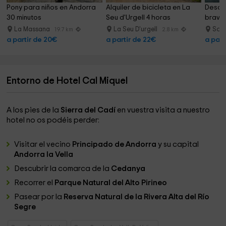
Pony para niños en Andorra 
Alquiler de bicicleta en La 
Descen
30 minutos
Seu d'Urgell 4 horas
bravas
La Massana
La Seu D'urgell
Sor
19.7 km
2.8 km
a partir de 20€
a partir de 22€
a part
Entorno de Hotel Cal Miquel
A los pies de la
Sierra del Cadí
en vuestra visita a nuestro
hotel no os podéis perder:
Visitar el vecino
Principado de Andorra
y su capital
Andorra la Vella
Descubrir la comarca de la
Cedanya
Recorrer el
Parque Natural del Alto Pirineo
Pasear por la
Reserva Natural de la Rivera Alta del Río
Segre