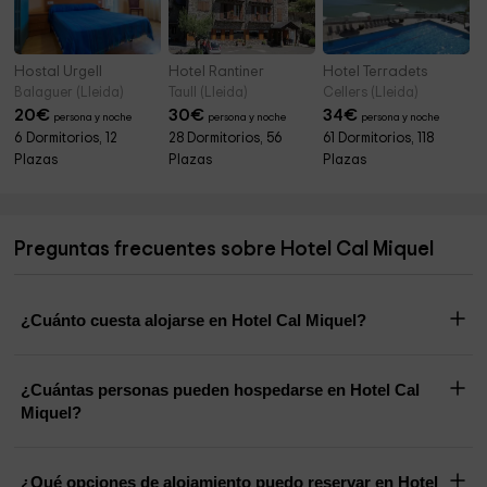
Hostal Urgell
Hotel Rantiner
Hotel Terradets
Balaguer (Lleida)
Taull (Lleida)
Cellers (Lleida)
20
€
30
€
34
€
persona y noche
persona y noche
persona y noche
6 Dormitorios, 12
28 Dormitorios, 56
61 Dormitorios, 118
Plazas
Plazas
Plazas
Preguntas frecuentes sobre Hotel Cal Miquel
¿Cuánto cuesta alojarse en Hotel Cal Miquel?
¿Cuántas personas pueden hospedarse en Hotel Cal
Miquel?
¿Qué opciones de alojamiento puedo reservar en Hotel