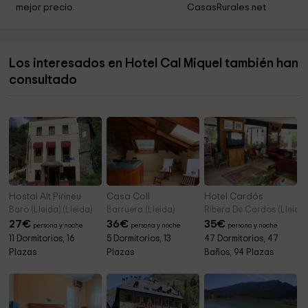
Cal Roger
2,5 km
mejor precio.
CasasRurales.net
Consell Comarcal Alt Urgell
2,6 km
Ayuntamiento de Montferrer i Castellbò
4,5 km
Los interesados en Hotel Cal Miquel también han
Ayuntamiento de Montferrer Castellbo. Montferrer
4,5 km
consultado
Ermita de Sant Antoni del Tossal
4,6 km
Hostal Alt Pirineu
Casa Coll
Hotel Cardós
Baro (Lleida) (Lleida)
Barruera (Lleida)
Ribera De Cardos (Lleida)
27
€
36
€
35
€
persona y noche
persona y noche
persona y noche
11 Dormitorios, 16
5 Dormitorios, 13
47 Dormitorios, 47
Plazas
Plazas
Baños, 94 Plazas