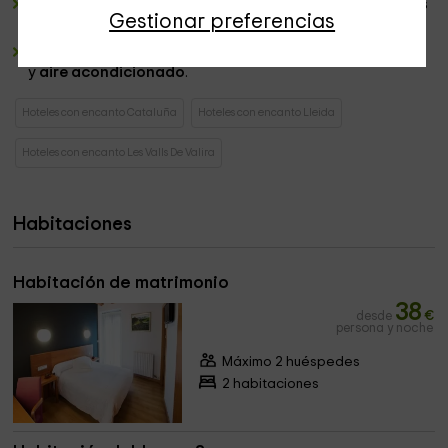
Las
mascotas
son bienvenidas, consulta nuestras tarifas
Gestionar preferencias
especiales para ellas
Todas las estancias están climatizadas con
calefacción
y
aire acondicionado
.
Hoteles con encanto Cataluña
Hoteles con encanto Lleida
Hoteles con encanto Les Valls De Valira
Habitaciones
Habitación de matrimonio
38
desde
€
persona y noche
Máximo 2 huéspedes
2 habitaciones