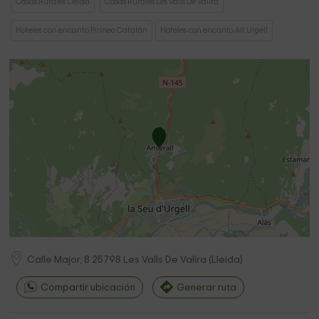
Casas Rurales Lleida
Casas Rurales Les Valls De Valira
Hoteles con encanto Pirineo Catalán
Hoteles con encanto Alt Urgell
Calle Major, 8
25798
Les Valls De Valira
(
Lleida
)
Compartir ubicación
Generar ruta