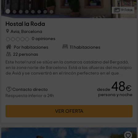
19 Fotos
Hostal la Roda
Avia, Barcelona
0 opiniones
Por habitaciones
11 habitaciones
22 personas
Este hotel rural se sitúa en la comarca catalana del Bergadá,
en la zona norte de Barcelona. Está a las afueras del municipio
de Aviá y se convertirá en el rincón perfectero en el que
escapar de la rutina y vivir unos días maravillosas en pareja.
48
Aunque también podéis ir con los hijos, en sus 11 habitaciones
€
desde
encontraréis una cama doble en la que descansar tras un
Contacto directo
persona y noche
largo día de rutas por la zona.
Respuesta inferior a 24h
VER OFERTA