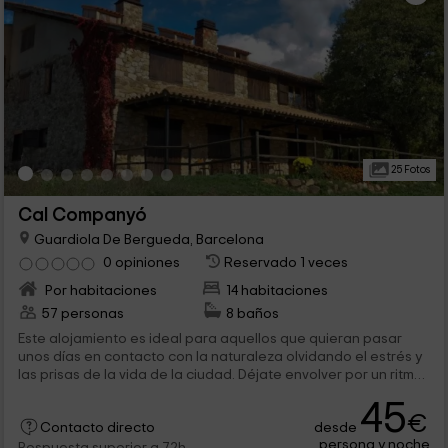
25 Fotos
Cal Companyó
Guardiola De Bergueda, Barcelona
0 opiniones
Reservado 1 veces
Por habitaciones
14 habitaciones
57 personas
8 baños
Este alojamiento es ideal para aquellos que quieran pasar
unos días en contacto con la naturaleza olvidando el estrés y
las prisas de la vida de la ciudad. Déjate envolver por un ritmo
de vida pausado regido solo por las horas de diversión que te
45
garantizamos que disfrutarás. En nuestro hotel - refugio
€
desde
ponemos todo a tu disposición para que pases una estancia
Contacto directo
persona y noche
agradable con todas las comodidades que puedas necesitar.