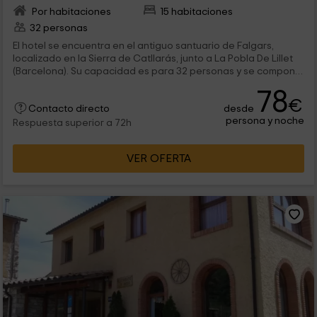
Por habitaciones
15 habitaciones
32 personas
El hotel se encuentra en el antiguo santuario de Falgars,
localizado en la Sierra de Catllarás, junto a La Pobla De Lillet
(Barcelona). Su capacidad es para 32 personas y se compone
de 15 habitaciones, 14 dobles y una cuádruple. Los cuartos de
78
baño son propios o compartidos dependiendo del dormitorio.
€
desde
También dispone de zonas comunes: un salón, una sala de
Contacto directo
persona y noche
estar y un amplio jardín con porche y terraza. Se ofrece
Respuesta superior a 72h
pensión media o completa, puesto que el hotel posee un
restaurante y bar.
VER OFERTA