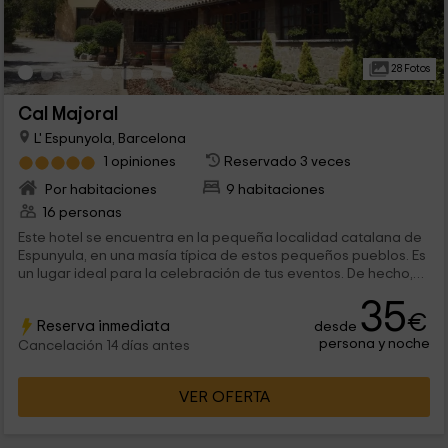
28 Fotos
Cal Majoral
L' Espunyola, Barcelona
1 opiniones
Reservado 3 veces
Por habitaciones
9 habitaciones
16 personas
Este hotel se encuentra en la pequeña localidad catalana de
Espunyula, en una masía típica de estos pequeños pueblos. Es
un lugar ideal para la celebración de tus eventos. De hecho,
nuestro establecimeinto ofrece un espacio gastronómico
35
preparado para bodas, comuniones y bautizos. Es un espacio
€
Reserva inmediata
desde
familiar e íntimo donde encontrarás todo lo que buscas en un
persona y noche
hotel rural.
Cancelación 14 días antes
VER OFERTA