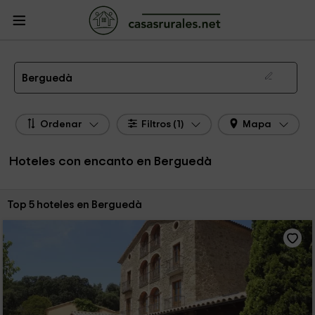
CasasRurales.net
Casas Rurales
Hoteles con encanto
Hoteles con encanto
Berguedà
Hoteles con Encanto en Berguedà
Berguedà
Ordenar
Filtros (1)
Mapa
Hoteles con encanto en Berguedà
Ordenar por:
Top 5 hoteles en Berguedà