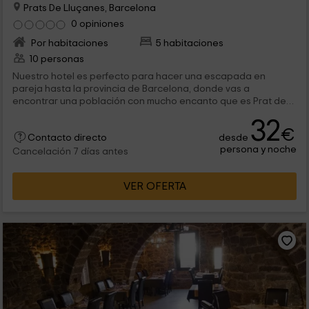
Prats De Lluçanes, Barcelona
0 opiniones
Por habitaciones
5 habitaciones
10 personas
Nuestro hotel es perfecto para hacer una escapada en
pareja hasta la provincia de Barcelona, donde vas a
encontrar una población con mucho encanto que es Prat des
Lluçanès. Tenemos 5 habitaciones tranquilas en las que vas a
32
poder desconectar, y donde tendrás todo tipo de
€
desde
comodidades que harán que te sientas como en casa.
Contacto directo
persona y noche
Cancelación 7 días antes
VER OFERTA