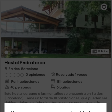
19 Fotos
Hostal Pedraforca
Saldes, Barcelona
0 opiniones
Reservado 1 veces
Por habitaciones
18 habitaciones
40 personas
6 baños
Este hostal cercano a las montañas se encuentra en Saldes
(Barcelona). Tiene un total de 18 habitaciones, que pueden ser
dobles, triples o cuádruples, todas con un encanto y estilo
únicos. El hotel cuenta con buenas instalaciones, entre las que
hay una piscina y un bar-restaurante.