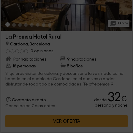
14 Fotos
La Premsa Hotel Rural
Cardona, Barcelona
0 opiniones
Por habitaciones
9 habitaciones
18 personas
5 baños
Si quieres visitar Barcelona, y descansar a la vez, nada como
hacerlo en el pueblo de Cardona, en el que vas a poder
disfrutar de todo tipo de comodidades. Te ofrecemos 9
habitaciones que harán que te sientas como en casa, y que
32
puedas desconectar. ¡Te abrimos las puertas para el mejor
€
desde
descanso!
Contacto directo
persona y noche
Cancelación 7 días antes
VER OFERTA