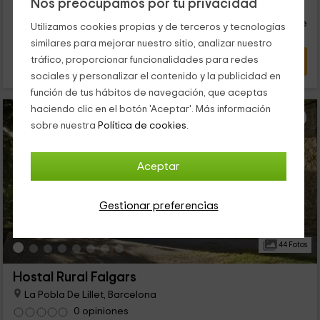
18
Nos preocupamos por tu privacidad
€
Reserva inmediata
desde
persona y noche
Cancelación 7 días antes
Utilizamos cookies propias y de terceros y tecnologías
similares para mejorar nuestro sitio, analizar nuestro
tráfico, proporcionar funcionalidades para redes
VER OFERTA
sociales y personalizar el contenido y la publicidad en
función de tus hábitos de navegación, que aceptas
haciendo clic en el botón 'Aceptar'. Más información
sobre nuestra
Política de cookies.
Aceptar
Gestionar preferencias
44 Fotos
Hostal Rural Falgars
La Pobla De Lillet, Barcelona
0 opiniones