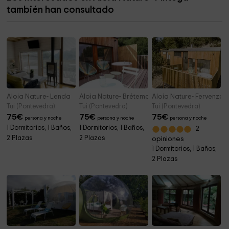
también han consultado
Capela de San Cibrán
9,9 km
Aloia Nature- Lenda
Aloia Nature- Brétema Suite
Aloia Nature- Fervenza S
Tui (Pontevedra)
Tui (Pontevedra)
Tui (Pontevedra)
75
€
75
€
75
€
persona y noche
persona y noche
persona y noche
1 Dormitorios, 1 Baños,
1 Dormitorios, 1 Baños,
2
2 Plazas
2 Plazas
opiniones
1 Dormitorios, 1 Baños,
2 Plazas