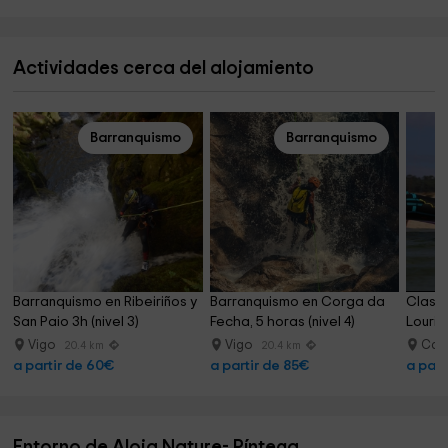
Actividades cerca del alojamiento
Barranquismo
Barranquismo
Barranquismo en Ribeiriños y 
Barranquismo en Corga da 
Clase 
San Paio 3h (nivel 3)
Fecha, 5 horas (nivel 4)
Lourid
Vigo
Vigo
Can
20.4 km
20.4 km
a partir de 60€
a partir de 85€
a part
Entorno de Aloia Nature- Píntega