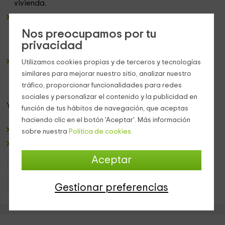
vivienda.
Una cocina completa
y alargada, donde vas a poder
disfrutar de los
electrodomésticos y el menaje
que
Nos preocupamos por tu
tenemos, que te están esperando para que puedas
privacidad
cocinar como lo harías en casa.
Un cuarto de baño
completo, equipado con una
ducha
,
Utilizamos cookies propias y de terceros y tecnologías
y preparado para que te sientas muy cómodo después
similares para mejorar nuestro sitio, analizar nuestro
de hacer turismo, y tengas tu momento de relax.
tráfico, proporcionar funcionalidades para redes
sociales y personalizar el contenido y la publicidad en
Ya en el
exterior
, el alojamiento tiene:
función de tus hábitos de navegación, que aceptas
haciendo clic en el botón 'Aceptar'. Más información
Una
zona de patio con mesa y sillas
de color rojo.
sobre nuestra
Política de cookies.
Un
espacio ajardinado
amplio.
Aceptar
Bungalows y Cabañas Galicia
Bungalows y Cabañas Pontevedra
Bungalows y Cabañas Tui
Gestionar preferencias