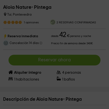
Aloia Nature- Píntega
Tui, Pontevedra
1
opiniones
2 RESERVAS CONFIRMADAS
42
€
Reserva inmediata
desde
persona y noche
Cancelación 14 días
Precio fin de semana desde 340€
Reservar ahora
Alquiler íntegro
4
personas
1
habitaciones
1
baños
Descripción de Aloia Nature- Píntega