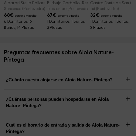
Albarari Stella Pollaris- Sanxenxo
Burbuja Carballo- Remanso de Trasfontao
Castro Fonte de San Ce
Sanxenxo (Pontevedra)
Trasfontao (Pontevedra)
Tui (Pontevedra)
68
€
67
€
32
€
persona y noche
persona y noche
persona y noche
6 Dormitorios, 6
1 Dormitorios, 1 Baños,
1 Dormitorios, 1 Baños,
Baños, 14 Plazas
3 Plazas
2 Plazas
Preguntas frecuentes sobre Aloia Nature-
Píntega
¿Cuánto cuesta alojarse en Aloia Nature- Píntega?
¿Cuántas personas pueden hospedarse en Aloia
Nature- Píntega?
Cuál es el horario de entrada y salida de Aloia Nature-
Píntega?