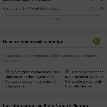
Cementerio San Miguel de Peitieiros
6,2 km
Parque Infantil do Torreiro
6,4 km
Más
Villa Vegetta
8,2 km
Das Animas Park
8,3 km
Nuestro compromiso contigo
Pazo da Mourisca
8,3 km
Meniños - parque de bólas infantil
8,4 km
Te garantizamos la mejor calidad de nuestros alojamientos y
servicios
Parroquia de San Bieito
8,4 km
Cementerio
8,5 km
No cargamos comisiones a los 
Al reservar con nosotr
viajeros, sino a los alojamientos. 
cubierto por la Garantía de
Concello de Gondomar
8,6 km
Por eso te ofrecemos siempre el 
Protección al viajero de 
mejor precio.
CasasRurales.net
Parroquia de Santa María de Villaza
9,2 km
Iglesia de Santa Marina de Vincios
9,4 km
Los interesados en Aloia Nature- Píntega
Capilla Santa Lucía
9,4 km