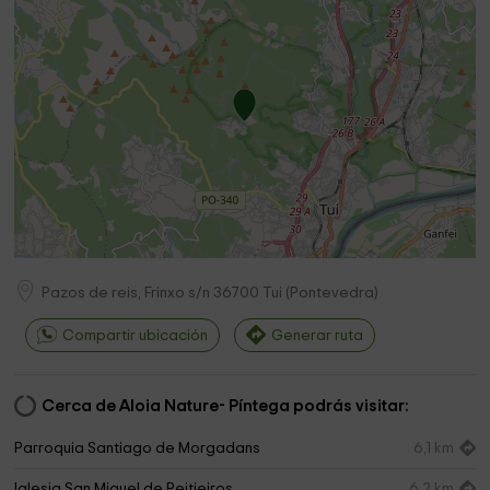
Pazos de reis, Frinxo s/n
36700
Tui
(
Pontevedra
)
Compartir ubicación
Generar ruta
Cerca de Aloia Nature- Píntega podrás visitar:
Parroquia Santiago de Morgadans
6,1 km
Iglesia San Miguel de Peitieiros
6,2 km