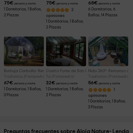
75
€
75
€
68
€
persona y noche
persona y noche
persona y noche
1 Dormitorios, 1 Baños,
6 Dormitorios, 6
2
2 Plazas
Baños, 14 Plazas
opiniones
1 Dormitorios, 1 Baños,
2 Plazas
Burbuja Carballo- Remanso de Trasfontao
Castro Fonte de San Celtic House
Nido 360º- Remanso de 
Trasfontao (Pontevedra)
Tui (Pontevedra)
Trasfontao (Pontevedra)
67
€
32
€
56
€
persona y noche
persona y noche
persona y noche
1 Dormitorios, 1 Baños,
1 Dormitorios, 1 Baños,
1
3 Plazas
2 Plazas
opiniones
1 Dormitorios, 1 Baños,
3 Plazas
Preguntas frecuentes sobre Aloia Nature- Lenda