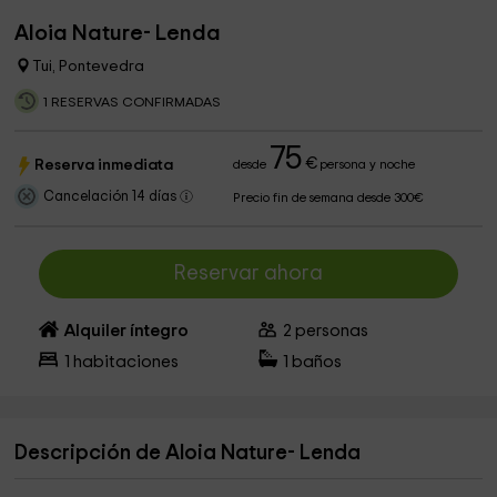
Aloia Nature- Lenda
Tui, Pontevedra
1 RESERVAS CONFIRMADAS
75
€
Reserva inmediata
desde
persona y noche
Cancelación 14 días
Precio fin de semana desde 300€
Reservar ahora
Alquiler íntegro
2
personas
1
habitaciones
1
baños
Descripción de Aloia Nature- Lenda