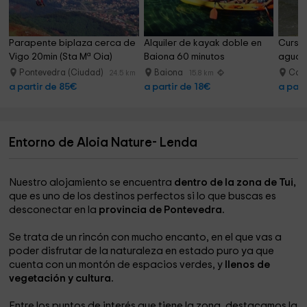
Parapente biplaza cerca de 
Alquiler de kayak doble en 
Curso 
Vigo 20min (Sta Mª Oia)
Baiona 60 minutos
agua e
Pontevedra (Ciudad)
Baiona
Can
24.5 km
15.8 km
a partir de 85€
a partir de 18€
a part
Entorno de Aloia Nature- Lenda
Nuestro alojamiento se encuentra
dentro de la zona de Tui,
que es uno de los destinos perfectos si lo que buscas es
desconectar en la
provincia de Pontevedra.
Se trata de un rincón con mucho encanto, en el que vas a
poder disfrutar de la naturaleza en estado puro ya que
cuenta con un montón de espacios verdes, y
llenos de
vegetación y cultura.
Entre los puntos de interés que tiene la zona, destacamos la