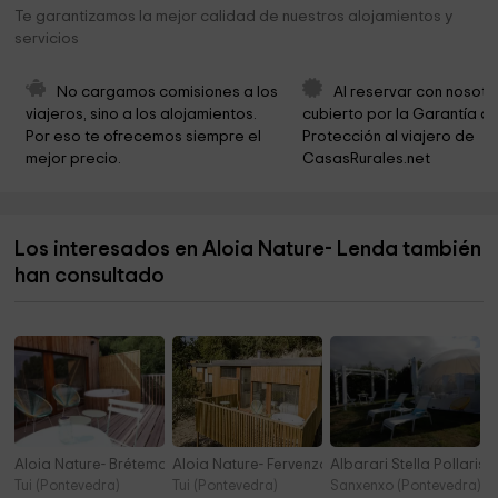
Meniños - parque de bólas infantil
8,4 km
Te garantizamos la mejor calidad de nuestros alojamientos y
servicios
Parroquia de San Bieito
8,4 km
Cementerio
8,5 km
No cargamos comisiones a los 
Al reservar con nosotr
viajeros, sino a los alojamientos. 
cubierto por la Garantía de
Concello de Gondomar
8,6 km
Por eso te ofrecemos siempre el 
Protección al viajero de 
mejor precio.
CasasRurales.net
Parroquia de Santa María de Villaza
9,2 km
Iglesia de Santa Marina de Vincios
9,4 km
Los interesados en Aloia Nature- Lenda también
Capilla Santa Lucía
9,4 km
han consultado
Capela de San Cibrán
9,9 km
Aloia Nature- Brétema Suite
Aloia Nature- Fervenza Suite
Albarari Stella Pollaris
Tui (Pontevedra)
Tui (Pontevedra)
Sanxenxo (Pontevedra)