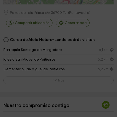
Pazos de reis, Frinxo s/n
36700
Tui
(
Pontevedra
)
Compartir ubicación
Generar ruta
Cerca de Aloia Nature- Lenda podrás visitar:
Parroquia Santiago de Morgadans
6,1 km
Iglesia San Miguel de Peitieiros
6,2 km
Cementerio San Miguel de Peitieiros
6,2 km
Parque Infantil do Torreiro
6,4 km
Más
Villa Vegetta
8,2 km
Das Animas Park
8,3 km
Nuestro compromiso contigo
Pazo da Mourisca
8,3 km