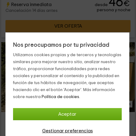
46
€
Reserva inmediata
desde
la terraza, la zona de dormitorio de matrimonio y la cocina. ¡Te
persona y noche
esperamos!
Cancelación 14 días antes
VER OFERTA
Nos preocupamos por tu privacidad
Utilizamos cookies propias y de terceros y tecnologías
similares para mejorar nuestro sitio, analizar nuestro
tráfico, proporcionar funcionalidades para redes
sociales y personalizar el contenido y la publicidad en
función de tus hábitos de navegación, que aceptas
haciendo clic en el botón 'Aceptar'. Más información
sobre nuestra
Política de cookies.
19 Fotos
Aceptar
Aloia Nature- Fervenza Suite
Tui, Pontevedra
Gestionar preferencias
2 opiniones
Reservado 6 veces