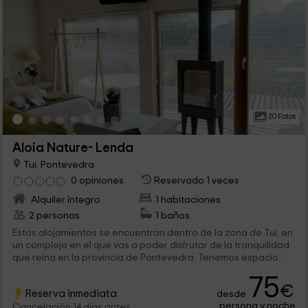
20 Fotos
Aloia Nature- Lenda
Tui, Pontevedra
0 opiniones
Reservado 1 veces
Alquiler íntegro
1 habitaciones
2 personas
1 baños
Estos alojamientos se encuentran dentro de la zona de Tui, en
un complejo en el que vas a poder disfrutar de la tranquilidad
que reina en la provincia de Pontevedra. Tenemos espacio
para 3 personas, y consta de un espacio comunicado con
75
chimenea y terraza. ¡Te esperamos con las puertas abiertas!
€
Reserva inmediata
desde
persona y noche
Cancelación 14 días antes