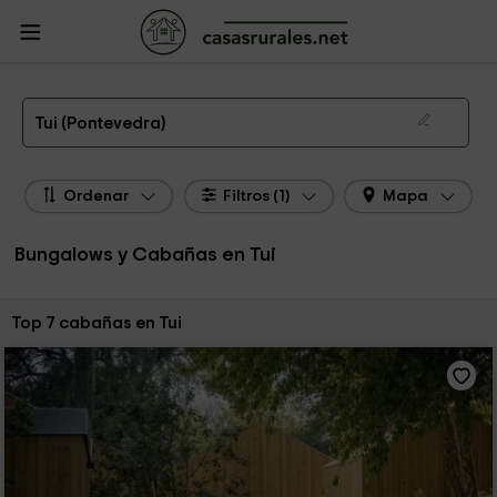
CasasRurales.net
Casas Rurales
Bungalows y Cabañas
Bungalows y
Cabañas Galicia
Bungalows y Cabañas Pontevedra
Bungalows y Cabañas Tui
Los mejores bungalows y cabañas en Tui de 2026
Tui (Pontevedra)
Ordenar
Filtros (1)
Mapa
Bungalows y Cabañas en Tui
Ordenar por:
Top 7 cabañas en Tui