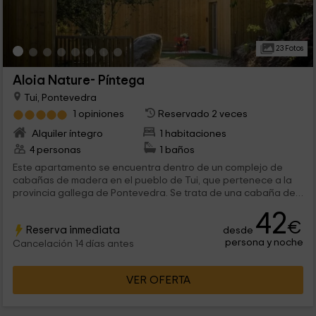
23 Fotos
Aloia Nature- Píntega
Tui, Pontevedra
1 opiniones
Reservado 2 veces
Alquiler íntegro
1 habitaciones
4 personas
1 baños
Este apartamento se encuentra dentro de un complejo de
cabañas de madera en el pueblo de Tui, que pertenece a la
provincia gallega de Pontevedra. Se trata de una cabaña de
madera para 2 a 4 personas, en un espacio tipo estudio en el
42
que comunican todas las estancias. ¡Bienvenidos!
€
Reserva inmediata
desde
persona y noche
Cancelación 14 días antes
VER OFERTA