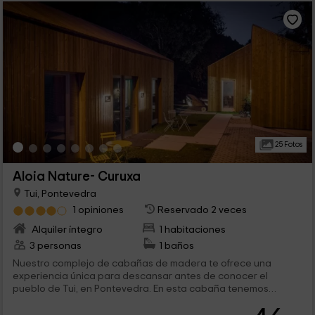
25 Fotos
Aloia Nature- Curuxa
Tui, Pontevedra
1 opiniones
Reservado 2 veces
Alquiler íntegro
1 habitaciones
3 personas
1 baños
Nuestro complejo de cabañas de madera te ofrece una
experiencia única para descansar antes de conocer el
pueblo de Tui, en Pontevedra. En esta cabaña tenemos
espacio para 2 personas, aunque se puede ampliar a 3 y
cuenta con estancias llenas de encanto, como es el caso de