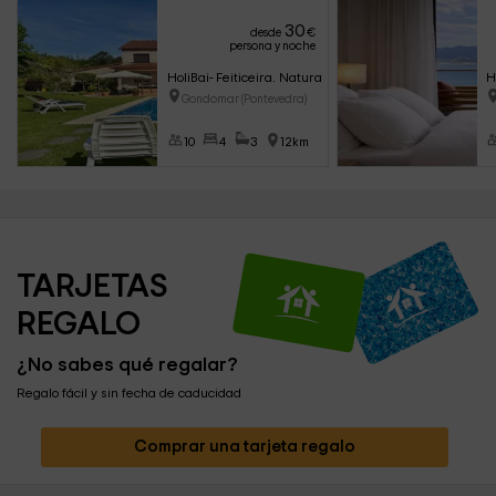
30
desde
€
persona y noche
HoliBai- Feiticeira. Naturaleza, amplitud
H
Gondomar (Pontevedra)
10
4
3
12km
TARJETAS 
REGALO
¿No sabes qué regalar?
Regalo fácil y sin fecha de caducidad
Comprar una tarjeta regalo