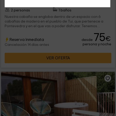
Alquiler íntegro
1 habitaciones
2 personas
1 baños
Nuestra cabaña se engloba dentro de un espacio con 6
cabañas de madera en el pueblo de Tui, que pertenece a
Pontevedra y en el que vas a poder disfrutar. Tenemos
espacio para 2 personas en esta cabaña romántica que
75
además dispone de un jacuzzi exterior. ¡Bienvenidos!
€
Reserva inmediata
desde
persona y noche
Cancelación 14 días antes
VER OFERTA