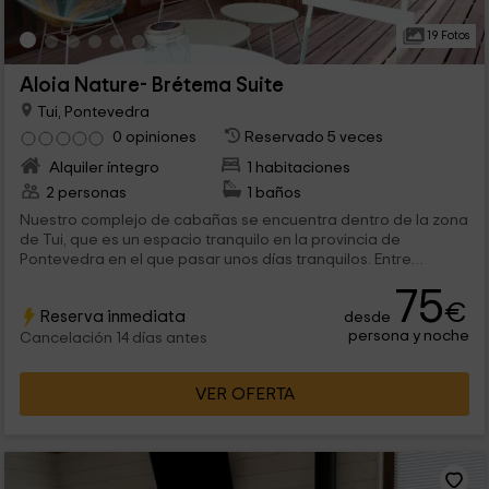
19 Fotos
Aloia Nature- Brétema Suite
Tui, Pontevedra
0 opiniones
Reservado 5 veces
Alquiler íntegro
1 habitaciones
2 personas
1 baños
Nuestro complejo de cabañas se encuentra dentro de la zona
de Tui, que es un espacio tranquilo en la provincia de
Pontevedra en el que pasar unos días tranquilos. Entre
nuestro complejo de 6 cabañas, vas a encontrar ésta, que es
75
ideal para aquellos que quieren compartir en pareja
€
Reserva inmediata
desde
momentos románticos.
persona y noche
Cancelación 14 días antes
VER OFERTA