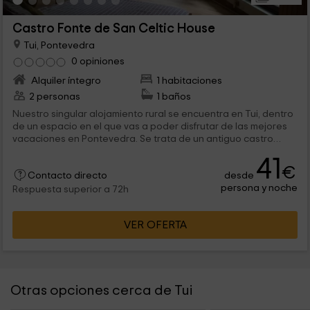
Castro Fonte de San Celtic House
Tui, Pontevedra
0 opiniones
Alquiler íntegro
1 habitaciones
2 personas
1 baños
Nuestro singular alojamiento rural se encuentra en Tui, dentro
de un espacio en el que vas a poder disfrutar de las mejores
vacaciones en Pontevedra. Se trata de un antiguo castro
celta reconvertido en una casita rural pensada para un
41
máximo de 2 personas que van a poder disfrutar de las
€
desde
mejores vacaciones.
Contacto directo
persona y noche
Respuesta superior a 72h
VER OFERTA
Otras opciones cerca de Tui