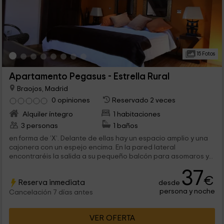
15 Fotos
Apartamento Pegasus - Estrella Rural
Braojos, Madrid
0 opiniones
Reservado 2 veces
Alquiler íntegro
1 habitaciones
3 personas
1 baños
en forma de ‘X’. Delante de ellas hay un espacio amplio y una
cajonera con un espejo encima. En la pared lateral
encontraréis la salida a su pequeño balcón para asomaros y...
37
€
Reserva inmediata
desde
persona y noche
Cancelación 7 días antes
VER OFERTA