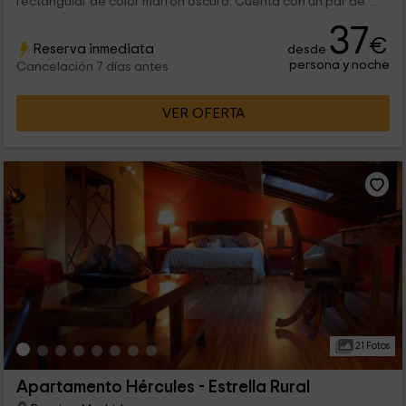
rectangular de color marrón oscuro. Cuenta con un par de
mesillas de...
37
€
Reserva inmediata
desde
persona y noche
Cancelación 7 días antes
VER OFERTA
21 Fotos
Apartamento Hércules - Estrella Rural