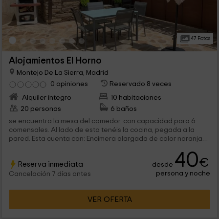
47 Fotos
Alojamientos El Horno
Montejo De La Sierra, Madrid
0 opiniones
Reservado 8 veces
Alquiler íntegro
10 habitaciones
20 personas
6 baños
se encuentra la mesa del comedor, con capacidad para 6
comensales. Al lado de esta tenéis la cocina, pegada a la
pared. Esta cuenta con: Encimera alargada de color naranja
con muebles bajos y de...
40
€
Reserva inmediata
desde
persona y noche
Cancelación 7 días antes
VER OFERTA