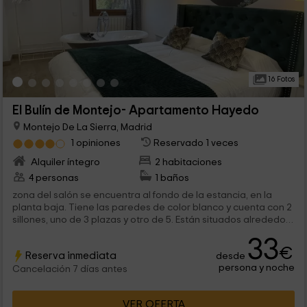
16 Fotos
El Bulín de Montejo- Apartamento Hayedo
Montejo De La Sierra, Madrid
1 opiniones
Reservado 1 veces
Alquiler íntegro
2 habitaciones
4 personas
1 baños
zona del salón se encuentra al fondo de la estancia, en la
planta baja. Tiene las paredes de color blanco y cuenta con 2
sillones, uno de 3 plazas y otro de 5. Están situados alrededor
de una...
33
€
Reserva inmediata
desde
persona y noche
Cancelación 7 días antes
VER OFERTA