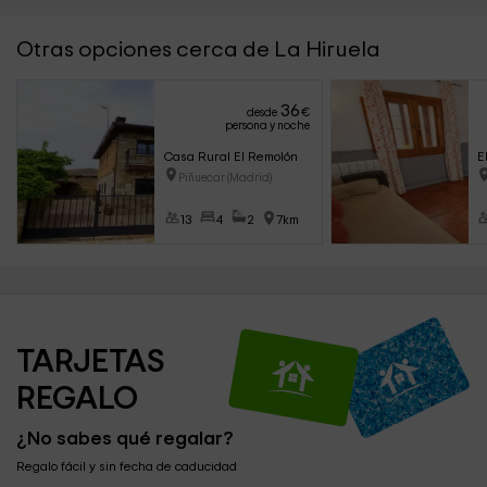
Otras opciones cerca de La Hiruela
36
desde
€
persona y noche
Casa Rural El Remolón
E
Piñuecar (Madrid)
13
4
2
7km
TARJETAS 
REGALO
¿No sabes qué regalar?
Regalo fácil y sin fecha de caducidad