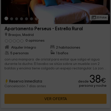
20 Fotos
Apartamento Perseus - Estrella Rural
Braojos, Madrid
0 opiniones
Alquiler íntegro
2 habitaciones
5 personas
1 baños
con una mampara de cristal para evitar que salga el agua
durante la ducha. El lavabo se sitúa sobre un mueble con 2
baldas y encima tiene colgado un espejo rectangular. La zona
exterior es muy...
38
€
Reserva inmediata
desde
persona y noche
Cancelación 7 días antes
VER OFERTA