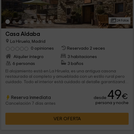
24 Fotos
Casa Aldaba
La Hiruela, Madrid
0 opiniones
Reservado 2 veces
Alquiler íntegro
3 habitaciones
6 personas
3 baños
El alojamiento está en La Hiruela, es una antigua casona
restaurada al completo y amueblada con un estilo rural pero
cuidado. Todo el interior está cuidado al detalle garantizando
así el descanso y confort. Tienen capacidad para 2 personas,
49
pero pueden ser 4 ya que disponemos de un sofá cama
€
Reserva inmediata
desde
matrimonial. El sofá cama está en el salón, el cual dispone de
persona y noche
una chimenea de leña incrustada en la pared. En este espacio
Cancelación 7 días antes
se ubica el televisor y a un lado el comedor para 4 personas.
La cocina tiene todo lo que necesitamos y el baño posee
VER OFERTA
ducha de hidromasaje. Toda la casa disfruta de calefacción y
WIFI.