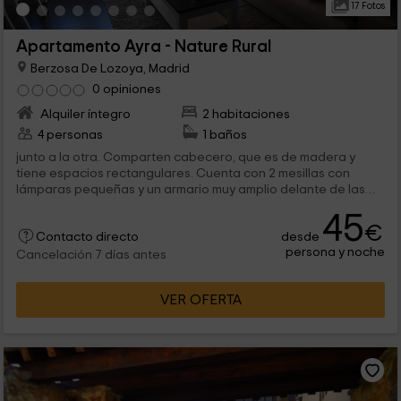
17 Fotos
Apartamento Ayra - Nature Rural
Berzosa De Lozoya, Madrid
0 opiniones
Alquiler íntegro
2 habitaciones
4 personas
1 baños
junto a la otra. Comparten cabecero, que es de madera y
tiene espacios rectangulares. Cuenta con 2 mesillas con
lámparas pequeñas y un armario muy amplio delante de las
camas, con 2 puertas, un...
45
€
desde
Contacto directo
persona y noche
Cancelación 7 días antes
VER OFERTA