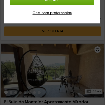
Aceptar
encuentra la chimenea, que tiene a su lado un cesto para
guardar la leña....
42
€
Gestionar preferencias
Reserva inmediata
desde
persona y noche
Cancelación 7 días antes
VER OFERTA
16 Fotos
El Bulín de Montejo- Apartamento Mirador