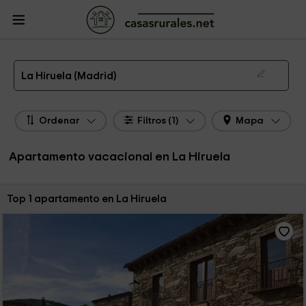
CasasRurales.net
Casas Rurales
Apartamentos
Apartamentos Madrid
Apartamentos La Hiruela
Apartamento de alquiler en La Hiruela
La Hiruela (Madrid)
Ordenar
Filtros (1)
Mapa
Apartamento vacacional en La Hiruela
Ordenar por:
Top 1 apartamento en La Hiruela