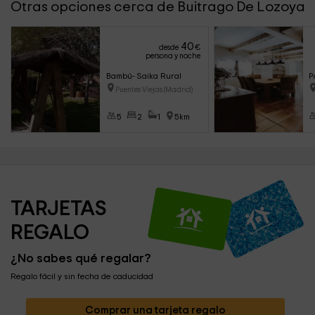
Otras opciones cerca de Buitrago De Lozoya
40
desde
€
persona y noche
Bambú- Saika Rural
P
Puentes Viejas (Madrid)
5
2
1
5km
TARJETAS 
REGALO
¿No sabes qué regalar?
Regalo fácil y sin fecha de caducidad
Comprar una tarjeta regalo