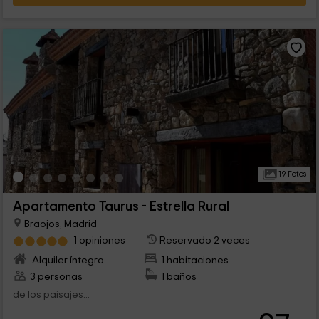
19 Fotos
Apartamento Taurus - Estrella Rural
Braojos, Madrid
1 opiniones
Reservado 2 veces
Alquiler íntegro
1 habitaciones
3 personas
1 baños
de los paisajes...