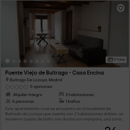
17 Fotos
Puente Viejo de Buitrago - Casa Encina
Buitrago De Lozoya, Madrid
0 opiniones
Alquiler íntegro
2 habitaciones
6 personas
1 baños
Este apartamento rural se encuentra en la localidad de
Buitrado de Lozoya que cuenta con 2 habitaciones dobles, un
modenro cuarto de baño con ducha con mampara, una zona
de estar con un refrescante diseño y televisión de pantalla
plana vía satélite en la sala de estar. En el exterior hay una