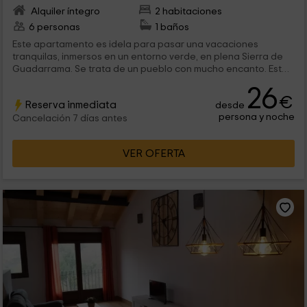
Alquiler íntegro
2 habitaciones
6 personas
1 baños
Este apartamento es idela para pasar una vacaciones
tranquilas, inmersos en un entorno verde, en plena Sierra de
Guadarrama. Se trata de un pueblo con mucho encanto. Este
apartamento dispone de un diseño muy moderno con suelos
26
de tarima flotante, baño con ducha moderna, sala de estar,
€
Reserva inmediata
desde
balcón y una terraza.
persona y noche
Cancelación 7 días antes
VER OFERTA