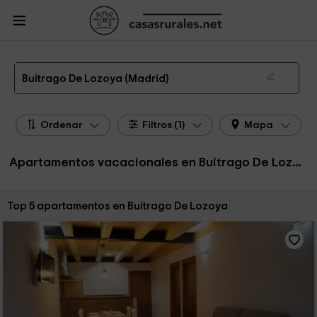
CasasRurales.net
Casas Rurales
Apartamentos
Apartamentos Madrid
Apartamentos Buitrago De Lozoya
Apartamentos de alquiler en Buitrago De Lozoya
Buitrago De Lozoya (Madrid)
Ordenar
Filtros (1)
Mapa
Apartamentos vacacionales en Buitrago De Lozoya
Ordenar por:
Top 5 apartamentos en Buitrago De Lozoya