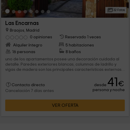
32 Fotos
Las Encarnas
Braojos, Madrid
0 opiniones
Reservado 1 veces
Alquiler íntegro
5 habitaciones
16 personas
8 baños
uno de los apartamentos posee una decoración cuidada al
detalle. Paredes exteriores blancas, columnas de ladrillo y
vigas de madera son las principales características externas
del...
41
€
desde
Contacto directo
persona y noche
Cancelación 7 días antes
VER OFERTA