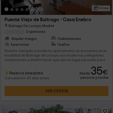
14 Fotos
Puente Viejo de Buitrago - Casa Enebro
Buitrago De Lozoya, Madrid
0 opiniones
Alquiler íntegro
1 habitaciones
4 personas
1 baños
Nuestro tranquilo y moderno apartamneto se encuentra en la
localidad de Buitrago de Lozoya. sus modernas y elegantes
instalaciones y diseño hacer que sea un lugar pensado para
la tranquilidad y el relax, donde los huéspedes disfrutarán de
35
la cercanía con la naturaleza sin dejar de lado la gran ciudad
€
Reserva inmediata
desde
de Madrid. Ofrece conexión a internet y Tv vía satélite
persona y noche
Cancelación 30 días antes
VER OFERTA