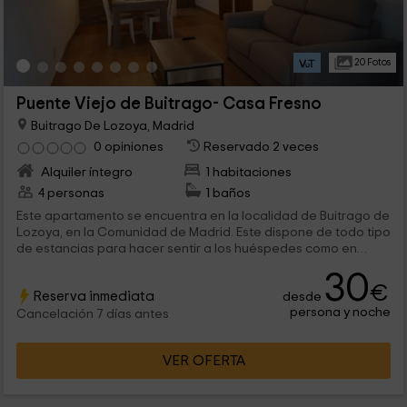
20 Fotos
Puente Viejo de Buitrago- Casa Fresno
Buitrago De Lozoya, Madrid
0 opiniones
Reservado 2 veces
Alquiler íntegro
1 habitaciones
4 personas
1 baños
Este apartamento se encuentra en la localidad de Buitrago de
Lozoya, en la Comunidad de Madrid. Este dispone de todo tipo
de estancias para hacer sentir a los huéspedes como en
casa. El apartamento cuenta con conexión a internet en cada
30
una de las estancias, cocina completamente equipada, baño
€
Reserva inmediata
desde
con eacados modernos con un secador de pelo y amplias
persona y noche
zonas de parking en la calle.
Cancelación 7 días antes
VER OFERTA