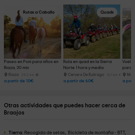
Rutas a Caballo
Quads
Paseo en Poni para niños en 
Ruta en quad en la Sierra 
Vuelo
Riaza, 30 min
Norte 1 hora y media
parape
Guada
Riaza
Cervera De Buitrago
Mira
29.2 km
16.1 km
a partir de 10€
a partir de 60€
a part
Otras actividades que puedes hacer cerca de
Braojos
Tierra:
Recogida de setas, Bicicleta de montaña - BTT,