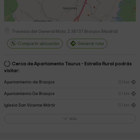
Travesia del General Mola, 2
38737
Braojos
(
Madrid
)
Compartir ubicación
Generar ruta
Cerca de Apartamento Taurus - Estrella Rural podrás
visitar:
Ayuntamiento de Braojos
0,1 km
Ayuntamiento De Braojos
0,1 km
Iglesia San Vicente Mártir
0,1 km
Ermita Virgen del Buen Suceso
1,0 km
Más
Iglesia de San Andres
1,8 km