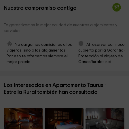
Ayuntamiento de la Serna del Monte
1,8 km
Nuestro compromiso contigo
Casa Parroquial de la Serna del Monte
1,8 km
perrikus
1,8 km
Te garantizamos la mejor calidad de nuestros alojamientos y
servicios
Ayuntamiento de Gascones
2,4 km
Nueva Tierra
3,4 km
No cargamos comisiones a los 
Al reservar con nosotr
viajeros, sino a los alojamientos. 
cubierto por la Garantía de
Helipuerto
4,2 km
Por eso te ofrecemos siempre el 
Protección al viajero de 
mejor precio.
CasasRurales.net
Parabolicas
4,3 km
Ayuntamiento de Villavieja del Lozoya
4,5 km
Los interesados en Apartamento Taurus -
Parroquia de la Inmaculada Concepción
4,5 km
Estrella Rural también han consultado
Iglesia de nuestra señora de paz
4,5 km