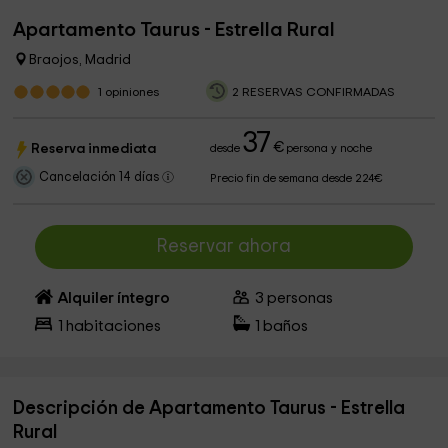
Apartamento Taurus - Estrella Rural
Braojos, Madrid
1
opiniones
2 RESERVAS CONFIRMADAS
37
€
Reserva inmediata
desde
persona y noche
Cancelación 14 días
Precio fin de semana desde 224€
Reservar ahora
Alquiler íntegro
3
personas
1
habitaciones
1
baños
Descripción de Apartamento Taurus - Estrella
Rural