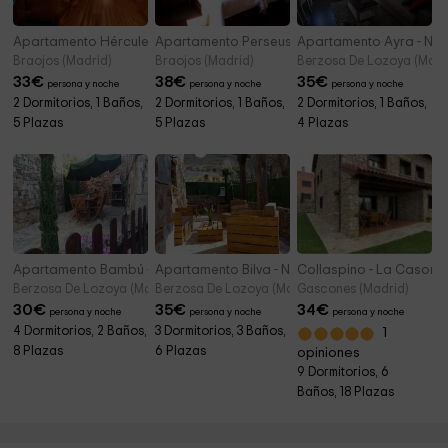
Apartamento Hércules - Estrella Rural
Apartamento Perseus - Estrella Rural
Apartamento Ayra - Nat
Braojos (Madrid)
Braojos (Madrid)
Berzosa De Lozoya (Madr
33
€
38
€
35
€
persona y noche
persona y noche
persona y noche
2 Dormitorios, 1 Baños,
2 Dormitorios, 1 Baños,
2 Dormitorios, 1 Baños,
5 Plazas
5 Plazas
4 Plazas
Apartamento Bambú - Nature Rural
Apartamento Bilva - Nature Rural
Collaspino - La Cason
Berzosa De Lozoya (Madrid)
Berzosa De Lozoya (Madrid)
Gascones (Madrid)
30
€
35
€
34
€
persona y noche
persona y noche
persona y noche
4 Dormitorios, 2 Baños,
3 Dormitorios, 3 Baños,
1
8 Plazas
6 Plazas
opiniones
9 Dormitorios, 6
Baños, 18 Plazas