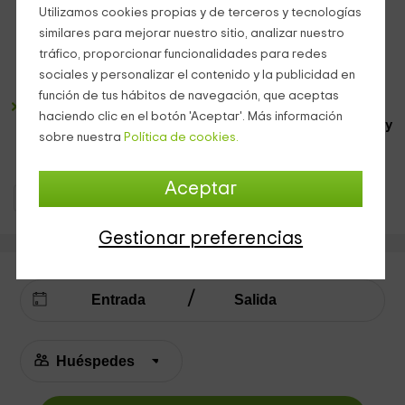
de la intimidad. La habitación presenta elegancia
Utilizamos cookies propias y de terceros y tecnologías
debido a los colores elegidos para sus paredes que
similares para mejorar nuestro sitio, analizar nuestro
combinan con el mobiliario en el que se hacen hueco las
tráfico, proporcionar funcionalidades para redes
mesillas de noche
y el
armario
, en el que los inquilinos
sociales y personalizar el contenido y la publicidad en
podrán guardar todo su equipaje.
función de tus hábitos de navegación, que aceptas
El
cuarto de baño es completo
y pone a disposición de
haciendo clic en el botón 'Aceptar'. Más información
los huéspedes los
productos de aseo corporal básicos y
sobre nuestra
Política de cookies.
las toallas
. Además, cuenta con un
plato de ducha con
mampara
.
Aceptar
Apartamentos Madrid
Apartamentos Braojos
Gestionar preferencias