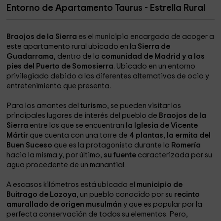
Entorno de Apartamento Taurus - Estrella Rural
Braojos de la Sierra
es el municipio encargado de acoger a
este apartamento rural ubicado en la
Sierra de
Guadarrama
, dentro de la
comunidad de Madrid y a los
pies del Puerto de Somosierra
. Ubicado en un entorno
privilegiado debido a las diferentes alternativas de ocio y
entretenimiento que presenta.
Para los amantes del
turism
o, se pueden visitar los
principales lugares de interés del pueblo de
Braojos de la
Sierra
entre los que se encuentran
la Iglesia de Vicente
Mártir
que cuenta con una torre de
4 plantas
,
la ermita del
Buen Suceso
que es la protagonista durante la
Romería
hacia la misma y, por último,
su fuente
caracterizada por su
agua procedente de un manantial.
A escasos kilómetros está ubicado el
municipio de
Buitrago de Lozoya
, un pueblo conocido por su
recinto
amurallado de origen musulmán
y que es popular por la
perfecta conservación de todos su elementos. Pero,